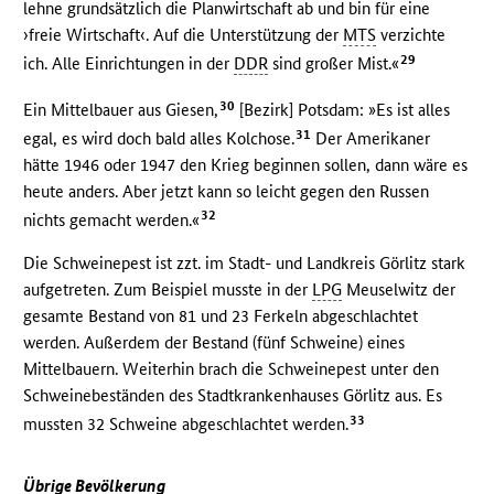
lehne grundsätzlich die Planwirtschaft ab und bin für eine
›freie Wirtschaft‹. Auf die Unterstützung der
MTS
verzichte
29
ich. Alle Einrichtungen in der
DDR
sind großer Mist.«
30
Ein Mittelbauer aus Giesen,
[Bezirk] Potsdam: »Es ist alles
31
egal, es wird doch bald alles Kolchose.
Der Amerikaner
hätte 1946 oder 1947 den Krieg beginnen sollen, dann wäre es
heute anders. Aber jetzt kann so leicht gegen den Russen
32
nichts gemacht werden.«
Die Schweinepest ist zzt. im Stadt- und Landkreis Görlitz stark
aufgetreten. Zum Beispiel musste in der
LPG
Meuselwitz der
gesamte Bestand von 81 und 23 Ferkeln abgeschlachtet
werden. Außerdem der Bestand (fünf Schweine) eines
Mittelbauern. Weiterhin brach die Schweinepest unter den
Schweinebeständen des Stadtkrankenhauses Görlitz aus. Es
33
mussten 32 Schweine abgeschlachtet werden.
Übrige Bevölkerung