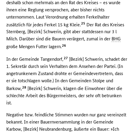
deshalb schon mehrmals an den Rat des Kreises – es wurde
ihnen eine Reglung versprochen, aber bisher nichts
unternommen. Laut Verordnung erhalten Ferkelhalter
25
zusätzlich für jedes Ferkel 15 kg Kleie.
Der Rat des Kreises
Sternberg, [Bezirk] Schwerin, gibt aber stattdessen nur 3 l
Milch. Darüber sind die Bauern verärgert, zumal in der
BHG
26
große Mengen Futter lagern.
27
In der Gemeinde Tangendorf,
[Bezirk] Schwerin, schadet der
1. Sekretär durch sein Verhalten dem Ansehen der Partei. (In
angetrunkenem Zustand drohte er Gemeindevertretern, dass
er sie totschlagen wolle.) In den Gemeinden Stolpe und
28
Barkow,
[Bezirk] Schwerin, klagen die Einwohner über die
schlechte Arbeit des Bürgermeisters, der sehr oft betrunken
ist.
Negative bzw. feindliche Stimmen wurden nur ganz vereinzelt
bekannt. In einer Bauernversammlung in der Gemeinde
Karbow, [Bezirk] Neubrandenburg, äußerte ein Bauer: »Ich