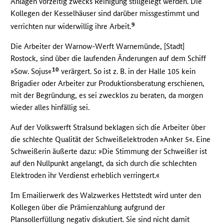
Anlagen vorzeitig zwecks Reinigung stillgelegt werden. Die
Kollegen der Kesselhäuser sind darüber missgestimmt und
9
verrichten nur widerwillig ihre Arbeit.
Die Arbeiter der Warnow-Werft Warnemünde, [Stadt]
Rostock, sind über die laufenden Änderungen auf dem Schiff
10
»Sow. Sojus«
verärgert. So ist z. B. in der Halle 105 kein
Brigadier oder Arbeiter zur Produktionsberatung erschienen,
mit der Begründung, es sei zwecklos zu beraten, da morgen
wieder alles hinfällig sei.
Auf der Volkswerft Stralsund beklagen sich die Arbeiter über
die schlechte Qualität der Schweißelektroden »Anker 5«. Eine
Schweißerin äußerte dazu: »Die Stimmung der Schweißer ist
auf den Nullpunkt angelangt, da sich durch die schlechten
Elektroden ihr Verdienst erheblich verringert.«
Im Emailierwerk des Walzwerkes Hettstedt wird unter den
Kollegen über die Prämienzahlung aufgrund der
Plansollerfüllung negativ diskutiert. Sie sind nicht damit