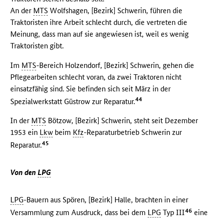
An der
MTS
Wolfshagen, [Bezirk] Schwerin, führen die
Traktoristen ihre Arbeit schlecht durch, die vertreten die
Meinung, dass man auf sie angewiesen ist, weil es wenig
Traktoristen gibt.
Im
MTS
-Bereich Holzendorf, [Bezirk] Schwerin, gehen die
Pflegearbeiten schlecht voran, da zwei Traktoren nicht
einsatzfähig sind. Sie befinden sich seit März in der
44
Spezialwerkstatt Güstrow zur Reparatur.
In der
MTS
Bötzow, [Bezirk] Schwerin, steht seit Dezember
1953 ein
Lkw
beim
Kfz
-Reparaturbetrieb Schwerin zur
45
Reparatur.
Von den
LPG
LPG
-Bauern aus Spören, [Bezirk] Halle, brachten in einer
46
Versammlung zum Ausdruck, dass bei dem
LPG
Typ III
eine