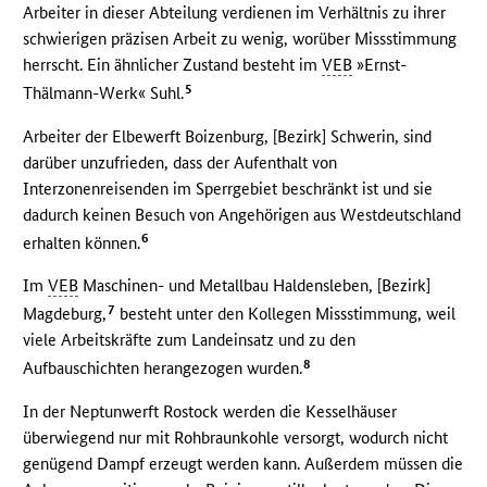
Arbeiter in dieser Abteilung verdienen im Verhältnis zu ihrer
schwierigen präzisen Arbeit zu wenig, worüber Missstimmung
herrscht. Ein ähnlicher Zustand besteht im
VEB
»Ernst-
5
Thälmann-Werk« Suhl.
Arbeiter der Elbewerft Boizenburg, [Bezirk] Schwerin, sind
darüber unzufrieden, dass der Aufenthalt von
Interzonenreisenden im Sperrgebiet beschränkt ist und sie
dadurch keinen Besuch von Angehörigen aus Westdeutschland
6
erhalten können.
Im
VEB
Maschinen- und Metallbau Haldensleben, [Bezirk]
7
Magdeburg,
besteht unter den Kollegen Missstimmung, weil
viele Arbeitskräfte zum Landeinsatz und zu den
8
Aufbauschichten herangezogen wurden.
In der Neptunwerft Rostock werden die Kesselhäuser
überwiegend nur mit Rohbraunkohle versorgt, wodurch nicht
genügend Dampf erzeugt werden kann. Außerdem müssen die