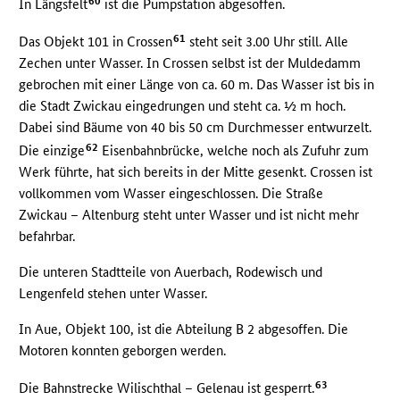
60
In Längsfelt
ist die Pumpstation abgesoffen.
61
Das Objekt 101 in Crossen
steht seit 3.00 Uhr still. Alle
Zechen unter Wasser. In Crossen selbst ist der Muldedamm
gebrochen mit einer Länge von ca. 60 m. Das Wasser ist bis in
die Stadt Zwickau eingedrungen und steht ca. ½ m hoch.
Dabei sind Bäume von 40 bis 50 cm Durchmesser entwurzelt.
62
Die einzige
Eisenbahnbrücke, welche noch als Zufuhr zum
Werk führte, hat sich bereits in der Mitte gesenkt. Crossen ist
vollkommen vom Wasser eingeschlossen. Die Straße
Zwickau – Altenburg steht unter Wasser und ist nicht mehr
befahrbar.
Die unteren Stadtteile von Auerbach, Rodewisch und
Lengenfeld stehen unter Wasser.
In Aue, Objekt 100, ist die Abteilung B 2 abgesoffen. Die
Motoren konnten geborgen werden.
63
Die Bahnstrecke Wilischthal – Gelenau ist gesperrt.