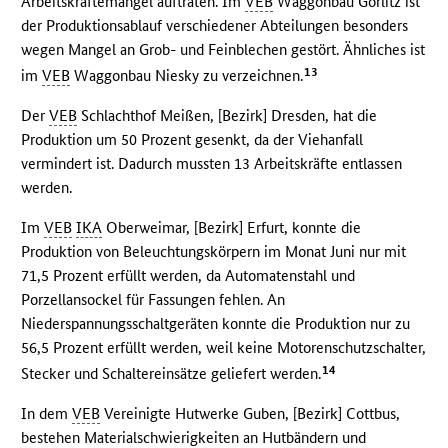
Arbeitskräftemangel auftraten. Im
VEB
Waggonbau Görlitz ist
der Produktionsablauf verschiedener Abteilungen besonders
wegen Mangel an Grob- und Feinblechen gestört. Ähnliches ist
13
im
VEB
Waggonbau Niesky zu verzeichnen.
Der
VEB
Schlachthof Meißen, [Bezirk] Dresden, hat die
Produktion um 50 Prozent gesenkt, da der Viehanfall
vermindert ist. Dadurch mussten 13 Arbeitskräfte entlassen
werden.
Im
VEB
IKA
Oberweimar, [Bezirk] Erfurt, konnte die
Produktion von Beleuchtungskörpern im Monat Juni nur mit
71,5 Prozent erfüllt werden, da Automatenstahl und
Porzellansockel für Fassungen fehlen. An
Niederspannungsschaltgeräten konnte die Produktion nur zu
56,5 Prozent erfüllt werden, weil keine Motorenschutzschalter,
14
Stecker und Schaltereinsätze geliefert werden.
In dem
VEB
Vereinigte Hutwerke Guben, [Bezirk] Cottbus,
bestehen Materialschwierigkeiten an Hutbändern und