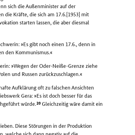
nn sich die Außenminister auf der
 die Kräfte, die sich am 17.6.[1953] mit
okation starten lassen, die aber diesmal
chwerin: »Es gibt noch einen 17.6., denn in
gen den Kommunismus.«
werin: »Wegen der Oder-Neiße-Grenze ziehe
e Polen und Russen zurückzuschlagen.«
fte Aufklärung oft zu falschen Ansichten
bswerk Gera: »Es ist doch besser für das
20
chgeführt würde.
Gleichzeitig wäre damit ein
ieben. Diese Störungen in der Produktion
rn, welche sich dann negativ auf die