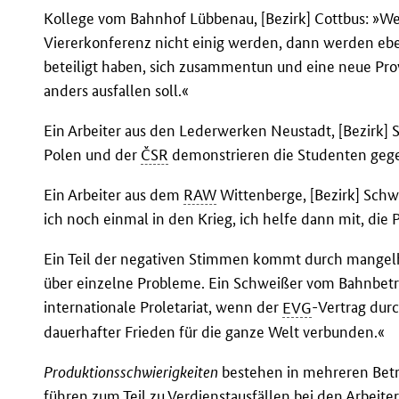
Kollege vom Bahnhof Lübbenau, [Bezirk] Cottbus: »We
Viererkonferenz nicht einig werden, dann werden eben
beteiligt haben, sich zusammentun und eine neue Prov
anders ausfallen soll.«
Ein Arbeiter aus den Lederwerken Neustadt, [Bezirk] S
Polen und der
ČSR
demonstrieren die Studenten ge
Ein Arbeiter aus dem
RAW
Wittenberge, [Bezirk] Sch
ich noch einmal in den Krieg, ich helfe dann mit, di
Ein Teil der negativen Stimmen kommt durch mangelha
über einzelne Probleme. Ein Schweißer vom Bahnbetrie
internationale Proletariat, wenn der
EVG
-Vertrag dur
dauerhafter Frieden für die ganze Welt verbunden.«
Produktionsschwierigkeiten
bestehen in mehreren Betr
führen zum Teil zu Verdienstausfällen bei den Arbeite