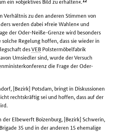
12
m ein »objektives Bild zu erhalten«.
m Verhältnis zu den anderen Stimmen von
onders werden dabei »freie Wahlen« und
rage der Oder-Neiße-Grenze wird besonders
solche Regelung hoffen, dass sie wieder in
legschaft des
VEB
Polstermöbelfabrik
 davon Umsiedler sind, wurde der Versuch
ßenministerkonferenz die Frage der Oder-
orf, [Bezirk] Potsdam, bringt in Diskussionen
ht rechtskräftig sei und hoffen, dass auf der
ird.
 der Elbewerft Boizenburg, [Bezirk] Schwerin,
en Brigade 35 und in der anderen 15 ehemalige