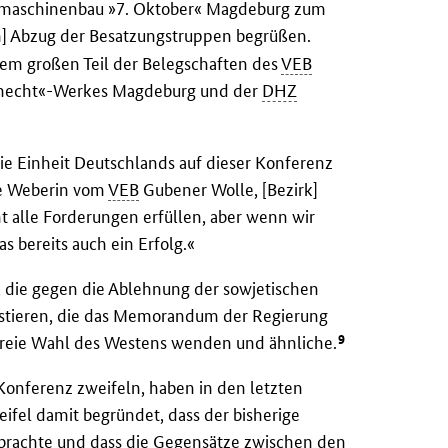
aschinenbau »7. Oktober« Magdeburg zum
] Abzug der Besatzungstruppen begrüßen.
em großen Teil der Belegschaften des
VEB
knecht«-Werkes Magdeburg und der
DHZ
die Einheit Deutschlands auf dieser Konferenz
ine Weberin vom
VEB
Gubener Wolle, [Bezirk]
t alle Forderungen erfüllen, aber wenn wir
 bereits auch ein Erfolg.«
, die gegen die Ablehnung der sowjetischen
estieren, die das Memorandum der Regierung
9
freie Wahl des Westens wenden und ähnliche.
Konferenz zweifeln, haben in den letzten
ifel damit begründet, dass der bisherige
 brachte und dass die Gegensätze zwischen den