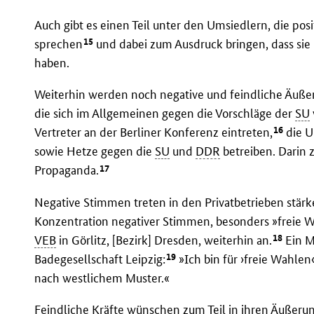
Auch gibt es einen Teil unter den Umsiedlern, die po
15
sprechen
und dabei zum Ausdruck bringen, dass sie 
haben.
Weiterhin werden noch negative und feindliche Äuße
die sich im Allgemeinen gegen die Vorschläge der
SU
16
Vertreter an der Berliner Konferenz eintreten,
die U
sowie Hetze gegen die
SU
und
DDR
betreiben. Darin z
17
Propaganda.
Negative Stimmen treten in den Privatbetrieben stärk
Konzentration negativer Stimmen, besonders »freie W
18
VEB
in Görlitz, [Bezirk] Dresden, weiterhin an.
Ein M
19
Badegesellschaft Leipzig:
»Ich bin für ›freie Wahlen
nach westlichem Muster.«
Feindliche Kräfte wünschen zum Teil in ihren Äußeru