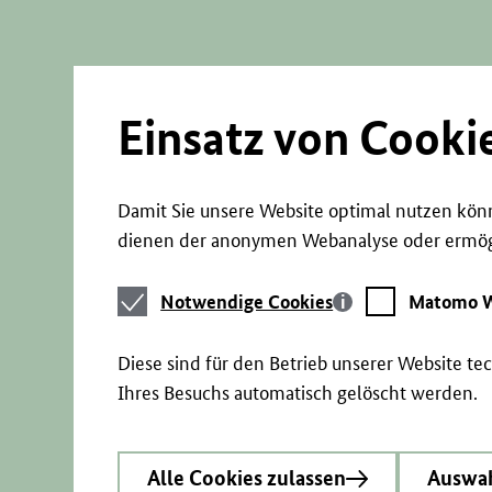
Direkt
zum
Seiteninhalt
springen
Einsatz von Cooki
Damit Sie unsere Website optimal nutzen könn
dienen der anonymen Webanalyse oder ermögl
Notwendige
Matomo
Notwendige Cookies
Matomo W
Cookies
Webstatistik
Diese sind für den Betrieb unserer Website t
Ihres Besuchs automatisch gelöscht werden.
Alle Cookies zulassen
Auswah