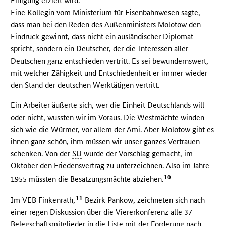
Einigung erzielt wird.
Eine Kollegin vom Ministerium für Eisenbahnwesen sagte,
dass man bei den Reden des Außenministers Molotow den
Eindruck gewinnt, dass nicht ein ausländischer Diplomat
spricht, sondern ein Deutscher, der die Interessen aller
Deutschen ganz entschieden vertritt. Es sei bewundernswert,
mit welcher Zähigkeit und Entschiedenheit er immer wieder
den Stand der deutschen Werktätigen vertritt.
Ein Arbeiter äußerte sich, wer die Einheit Deutschlands will
oder nicht, wussten wir im Voraus. Die Westmächte winden
sich wie die Würmer, vor allem der Ami. Aber Molotow gibt es
ihnen ganz schön, ihm müssen wir unser ganzes Vertrauen
schenken. Von der
SU
wurde der Vorschlag gemacht, im
Oktober den Friedensvertrag zu unterzeichnen. Also im Jahre
10
1955 müssten die Besatzungsmächte abziehen.
11
Im
VEB
Finkenrath,
Bezirk Pankow, zeichneten sich nach
einer regen Diskussion über die Viererkonferenz alle 37
Belegschaftsmitglieder in die Liste mit der Forderung nach