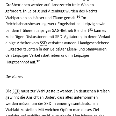
Großbetrieben werden auf Handzetteln freie Wahlen
gefordert. In Leipzig und Altenburg wurden des Nachts
30
Wahlparolen an Häuser und Zäune gemalt.
Im
Reichsbahnausbesserungswerk Engelsdorf bei Leipzig sowie
31
bei dem früheren Leipziger
SAG
-Betrieb Bleichert
kam es
zu heftigen Diskussionen mit
SED
-Agitatoren, in deren Verlauf
einige Arbeiter vom
SSD
verhaftet wurden. Handgeschriebene
Flugzettel tauchten in den Leipziger Eisen- und Stahlwerken,
den Leipziger Verkehrsbetrieben und im Leipziger
32
Hauptbahnhof auf.
Der Kurier:
Die
SED
muss zur Wahl gestellt werden. In deutschen Kreisen
gewinnt die Ansicht an Boden, dass alles unternommen
werden müsse, um die
SED
in einem gesamtdeutschen
Wahlakt zu stellen. Mit welchen Opfern man dieses Ziel
erreiche, sei verhältnismäßig unwichtig. Man könnte es der