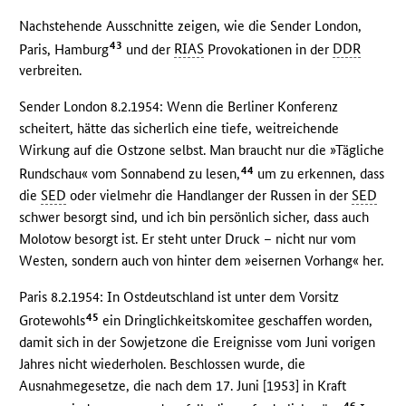
Nachstehende Ausschnitte zeigen, wie die Sender London,
43
Paris, Hamburg
und der
RIAS
Provokationen in der
DDR
verbreiten.
Sender London 8.2.1954: Wenn die Berliner Konferenz
scheitert, hätte das sicherlich eine tiefe, weitreichende
Wirkung auf die Ostzone selbst. Man braucht nur die »Tägliche
44
Rundschau« vom Sonnabend zu lesen,
um zu erkennen, dass
die
SED
oder vielmehr die Handlanger der Russen in der
SED
schwer besorgt sind, und ich bin persönlich sicher, dass auch
Molotow besorgt ist. Er steht unter Druck – nicht nur vom
Westen, sondern auch von hinter dem »eisernen Vorhang« her.
Paris 8.2.1954: In Ostdeutschland ist unter dem Vorsitz
45
Grotewohls
ein Dringlichkeitskomitee geschaffen worden,
damit sich in der Sowjetzone die Ereignisse vom Juni vorigen
Jahres nicht wiederholen. Beschlossen wurde, die
Ausnahmegesetze, die nach dem 17. Juni [1953] in Kraft
46