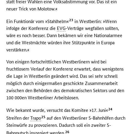
statt freier Wahlen eine Volksabstimmung vor. Das ist ein
neuer Trick von Molotow.«
23
Ein Funktionär vom »Stahlhelm«
in Westberlin: »Wenn
infolge der Konferenz die
EVG
-Verträge wegfallen sollten,
wäre es noch besser. Dann bekämen wir eine Nationalarmee
und die Westmächte würden ihre Stützpunkte in Europa
verstärken.«
Von einigen fortschrittlichen Westberlinern wird bei
fruchtlosem Verlauf der Konferenz erwartet, dass wenigstens
die Lage in Westberlin geändert wird. Das sei sehr schnell
möglich durch einigermaßen geschickte Zusammenarbeit
zwischen den Behörden des demokratischen Sektors und den
100 000en Westberliner Arbeitslosen.
24
Wie bekannt wurde, versucht das Komitee »17. Juni«
25
Streifen der
Trapo
auf den Westberliner S-Bahnhöfen durch
Steinwürfe zu provozieren. Dadurch soll ein zweiter S-
26
Bahnputsch inszeniert werden.