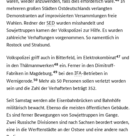
waren, wieder anzuwenden, falls dies erforderlich wäre.
In
mehreren großen Städten Ostdeutschlands verlangten
Demonstranten auf improvisierten Versammlungen freie
Wahlen. Redner der
SED
wurden misshandelt und
Sowjettruppen kamen der Volkspolizei zur Hilfe. Es wurden
zahlreiche Verhaftungen vorgenommen. So namentlich in
Rostock und Stralsund.
47
Volkspolizei griff auch in Bitterfeld, im Elektrokombinat
und
48
in den Thälmannwerken
ein. Ferner in den Dimitroff-
49
Fabriken in Magdeburg,
bei den
IFA
-Betrieben in
50
Wernigerode.
Mehr als 50 Personen sollen verletzt worden
sein und die Zahl der Verhafteten beträgt 352.
Seit Samstag werden alle Eisenbahnbrücken und Bahnhöfe
militärisch bewacht. Ebenso die meisten öffentlichen Gebäude.
Es sind ferner Bewegungen von Sowjettruppen im Gange.
Zwei Russische Divisionen sind nach Sachsen beordert worden,
eine in die Werftenstädte an der Ostsee und eine andere nach