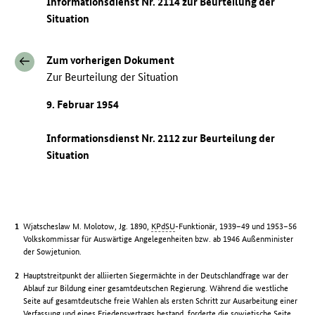
Informationsdienst Nr. 2114 zur Beurteilung der
Situation
Zum vorherigen Dokument
Zur Beurteilung der Situation
9. Februar 1954
Informationsdienst Nr. 2112 zur Beurteilung der
Situation
Wjatscheslaw M. Molotow, Jg. 1890,
KPdSU
-Funktionär, 1939–49 und 1953–56
Volkskommissar für Auswärtige Angelegenheiten bzw. ab 1946 Außenminister
der Sowjetunion.
Hauptstreitpunkt der alliierten Siegermächte in der Deutschlandfrage war der
Ablauf zur Bildung einer gesamtdeutschen Regierung. Während die westliche
Seite auf gesamtdeutsche freie Wahlen als ersten Schritt zur Ausarbeitung einer
Verfassung und eines Friedensvertrags bestand, forderte die sowjetische Seite