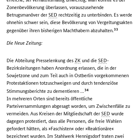
Zonenbevölkerung überlassen, vorauszusehende
Betrugsmanöver der
SED
rechtzeitig zu unterbinden. Es werde
ohnehin schwer sein, diese Bevölkerung von Vergeltungsakten
33
gegenüber ihren bisherigen Machthabern abzuhalten.
Die Neue Zeitung:
Die Abteilung Presselenkung des
ZK
und die
SED
-
Bezirksleitungen haben Anordnung erlassen, die in der
Sowjetzone und zum Teil auch in Ostberlin vorgekommenen
Protestaktionen totzuschweigen und durch tendenziöse
34
Stimmungsberichte zu dementieren …
In mehreren Orten sind bereits öffentliche
Parteiversammlungen abgesagt worden, um Zwischenfälle zu
vermeiden. Aus Kreisen der Mitgliedschaft der
SED
wurde
dagegen protestiert, dass alle Personen, die freie Wahlen
gefordert hätten, als »Faschisten« oder »Reaktionäre«
bezeichnet wurden. Im Stahlwerk Hennigsdorf traten zwei