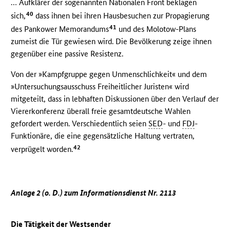
… Aufklärer der sogenannten Nationalen Front beklagen
40
sich,
dass ihnen bei ihren Hausbesuchen zur Propagierung
41
des Pankower Memorandums
und des Molotow-Plans
zumeist die Tür gewiesen wird. Die Bevölkerung zeige ihnen
gegenüber eine passive Resistenz.
Von der »Kampfgruppe gegen Unmenschlichkeit« und dem
»Untersuchungsausschuss Freiheitlicher Juristen« wird
mitgeteilt, dass in lebhaften Diskussionen über den Verlauf der
Viererkonferenz überall freie gesamtdeutsche Wahlen
gefordert werden. Verschiedentlich seien
SED
- und
FDJ
-
Funktionäre, die eine gegensätzliche Haltung vertraten,
42
verprügelt worden.
Anlage 2 (o. D.) zum Informationsdienst Nr. 2113
Die Tätigkeit der Westsender