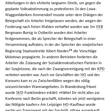
Abteilungen in den »Arbeite langsam«-Streik, um gegen die
geplante Volksabstimmung zu protestieren. In den Lowa-
Waggonfabriken Ammendorf musste unter dem Drängen der
Belegschaft ein Arbeiter freigelassen werden, der wegen der
Forderung nach freien Wahlen verhaftet worden war. Im
VEB
Bergmann-Borsig in Ostberlin wurden drei Arbeiter
festgenommen, die als Sprecher der Belegschaft in einer
Versammlung auftraten, in der der Sprecher der sowjetischen
35
Regierung Staatssekretär Albert Norden
die Vorschläge
Molotows propagierte. In anderen Betrieben forderten die
Arbeiter die Zulassung der Sozialdemokratischen Parteien in
der Sowjetzone, die nach der Zwangsvereinigung mit der
KPD
verboten worden war. Auch vor Geschäften der
HO
und des
Konsums kam es zu Zwischenfällen wegen des völlig
unzureichenden Warenangebotes. In Brandenburg/Havel
wurde
SED
-Funktionären erklärt: »Hättet Ihr nicht alles zur
Konferenz nach Berlin geschafft, könnten wir jetzt wenigstens
das Nötigste kaufen.« Am Leipziger
HO
-Kaufhaus wurde
nachts ein Transparent mit der Inschrift: »Ware ausverkauft,