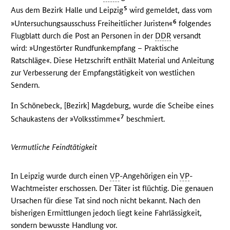
5
Aus dem Bezirk Halle und Leipzig
wird gemeldet, dass vom
6
»Untersuchungsausschuss Freiheitlicher Juristen«
folgendes
Flugblatt durch die Post an Personen in der
DDR
versandt
wird: »Ungestörter Rundfunkempfang – Praktische
Ratschläge«. Diese Hetzschrift enthält Material und Anleitung
zur Verbesserung der Empfangstätigkeit von westlichen
Sendern.
In Schönebeck, [Bezirk] Magdeburg, wurde die Scheibe eines
7
Schaukastens der »Volksstimme«
beschmiert.
Vermutliche Feindtätigkeit
In Leipzig wurde durch einen
VP
-Angehörigen ein
VP
-
Wachtmeister erschossen. Der Täter ist flüchtig. Die genauen
Ursachen für diese Tat sind noch nicht bekannt. Nach den
bisherigen Ermittlungen jedoch liegt keine Fahrlässigkeit,
sondern bewusste Handlung vor.