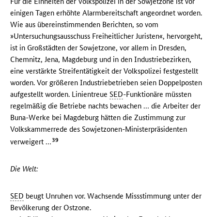
Für die Einheiten der Volkspolizei in der Sowjetzone ist vor
einigen Tagen erhöhte Alarmbereitschaft angeordnet worden.
Wie aus übereinstimmenden Berichten, so vom
»Untersuchungsausschuss Freiheitlicher Juristen«, hervorgeht,
ist in Großstädten der Sowjetzone, vor allem in Dresden,
Chemnitz, Jena, Magdeburg und in den Industriebezirken,
eine verstärkte Streifentätigkeit der Volkspolizei festgestellt
worden. Vor größeren Industriebetrieben seien Doppelposten
aufgestellt worden. Linientreue
SED
-Funktionäre müssten
regelmäßig die Betriebe nachts bewachen … die Arbeiter der
Buna-Werke bei Magdeburg hätten die Zustimmung zur
Volkskammerrede des Sowjetzonen-Ministerpräsidenten
39
verweigert …
Die Welt:
SED
beugt Unruhen vor. Wachsende Missstimmung unter der
Bevölkerung der Ostzone.