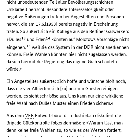
nicht unbedeutenden Teil aller Bevölkerungsschichten
Unklarheit herrscht. Besondere Interesselosigkeit oder
negative Äußerungen treten bei Angestellten und Personen
hervor, die am 17.6.[1953] bereits negativ in Erscheinung
traten. So äußert sich ein Kollege aus den Berliner Gaswerken:
13
14
»Dulles
und Eden
könnten auf Molotows Vorschläge nicht
15
eingehen,
weil sie das System in der
DDR
nicht anerkennen
können. Freie Wahlen könnten hier nicht zugelassen werden,
da sich hiermit die Regierung das eigene Grab schaufeln
würde.«
Ein Angestellter äußerte: »Ich hoffe und wünsche bloß noch,
dass die vier Alliierten sich [zu] unseren Gunsten einigen
werden, es sieht sehr böse aus. Uns kann nur eine wirkliche
freie Wahl nach Dulles Muster einen Frieden sichern.«
Aus dem
VEB
Entwurfsbüro für Industriebau diskutiert die
Brigade Gütekontrolle folgendermaßen: »Warum lässt man
denn keine freie Wahlen zu, so wie es der Westen fordert,