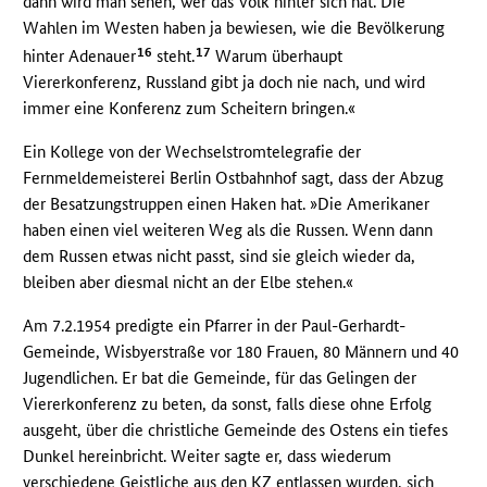
dann wird man sehen, wer das Volk hinter sich hat. Die
Wahlen im Westen haben ja bewiesen, wie die Bevölkerung
16
17
hinter Adenauer
steht.
Warum überhaupt
Viererkonferenz, Russland gibt ja doch nie nach, und wird
immer eine Konferenz zum Scheitern bringen.«
Ein Kollege von der Wechselstromtelegrafie der
Fernmeldemeisterei Berlin Ostbahnhof sagt, dass der Abzug
der Besatzungstruppen einen Haken hat. »Die Amerikaner
haben einen viel weiteren Weg als die Russen. Wenn dann
dem Russen etwas nicht passt, sind sie gleich wieder da,
bleiben aber diesmal nicht an der Elbe stehen.«
Am 7.2.1954 predigte ein Pfarrer in der Paul-Gerhardt-
Gemeinde, Wisbyerstraße vor 180 Frauen, 80 Männern und 40
Jugendlichen. Er bat die Gemeinde, für das Gelingen der
Viererkonferenz zu beten, da sonst, falls diese ohne Erfolg
ausgeht, über die christliche Gemeinde des Ostens ein tiefes
Dunkel hereinbricht. Weiter sagte er, dass wiederum
verschiedene Geistliche aus den
KZ
entlassen wurden, sich