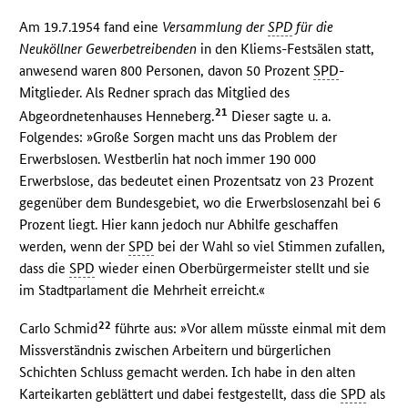
Am 19.7.1954 fand eine
Versammlung der
SPD
für die
Neuköllner Gewerbetreibenden
in den Kliems-Festsälen statt,
anwesend waren 800 Personen, davon 50 Prozent
SPD
-
Mitglieder. Als Redner sprach das Mitglied des
21
Abgeordnetenhauses Henneberg.
Dieser sagte u. a.
Folgendes: »Große Sorgen macht uns das Problem der
Erwerbslosen. Westberlin hat noch immer 190 000
Erwerbslose, das bedeutet einen Prozentsatz von 23 Prozent
gegenüber dem Bundesgebiet, wo die Erwerbslosenzahl bei 6
Prozent liegt. Hier kann jedoch nur Abhilfe geschaffen
werden, wenn der
SPD
bei der Wahl so viel Stimmen zufallen,
dass die
SPD
wieder einen Oberbürgermeister stellt und sie
im Stadtparlament die Mehrheit erreicht.«
22
Carlo Schmid
führte aus: »Vor allem müsste einmal mit dem
Missverständnis zwischen Arbeitern und bürgerlichen
Schichten Schluss gemacht werden. Ich habe in den alten
Karteikarten geblättert und dabei festgestellt, dass die
SPD
als