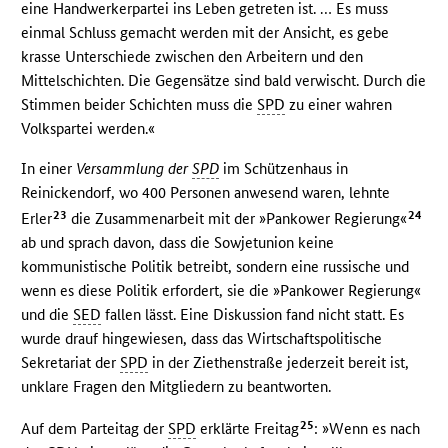
eine Handwerkerpartei ins Leben getreten ist. … Es muss
einmal Schluss gemacht werden mit der Ansicht, es gebe
krasse Unterschiede zwischen den Arbeitern und den
Mittelschichten. Die Gegensätze sind bald verwischt. Durch die
Stimmen beider Schichten muss die
SPD
zu einer wahren
Volkspartei werden.«
In einer
Versammlung der
SPD
im Schützenhaus in
Reinickendorf, wo 400 Personen anwesend waren, lehnte
23
24
Erler
die Zusammenarbeit mit der »Pankower Regierung«
ab und sprach davon, dass die Sowjetunion keine
kommunistische Politik betreibt, sondern eine russische und
wenn es diese Politik erfordert, sie die »Pankower Regierung«
und die
SED
fallen lässt. Eine Diskussion fand nicht statt. Es
wurde drauf hingewiesen, dass das Wirtschaftspolitische
Sekretariat der
SPD
in der Ziethenstraße jederzeit bereit ist,
unklare Fragen den Mitgliedern zu beantworten.
25
Auf dem Parteitag der
SPD
erklärte Freitag
: »Wenn es nach