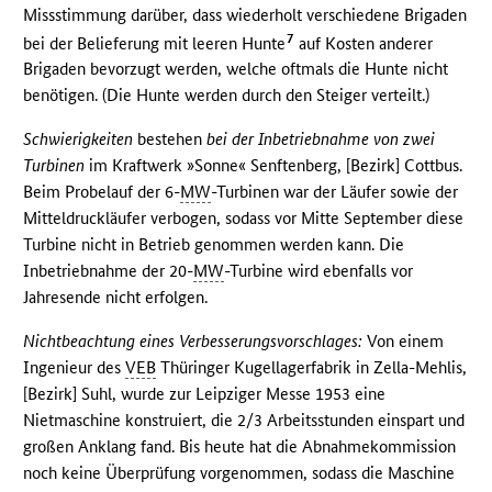
Missstimmung darüber, dass wiederholt verschiedene Brigaden
7
bei der Belieferung mit leeren Hunte
auf Kosten anderer
Brigaden bevorzugt werden, welche oftmals die Hunte nicht
benötigen. (Die Hunte werden durch den Steiger verteilt.)
Schwierigkeiten
bestehen
bei der Inbetriebnahme von zwei
Turbinen
im Kraftwerk »Sonne« Senftenberg, [Bezirk] Cottbus.
Beim Probelauf der 6-
MW
-Turbinen war der Läufer sowie der
Mitteldruckläufer verbogen, sodass vor Mitte September diese
Turbine nicht in Betrieb genommen werden kann. Die
Inbetriebnahme der 20-
MW
-Turbine wird ebenfalls vor
Jahresende nicht erfolgen.
Nichtbeachtung eines Verbesserungsvorschlages:
Von einem
Ingenieur des
VEB
Thüringer Kugellagerfabrik in Zella-Mehlis,
[Bezirk] Suhl, wurde zur Leipziger Messe 1953 eine
Nietmaschine konstruiert, die 2/3 Arbeitsstunden einspart und
großen Anklang fand. Bis heute hat die Abnahmekommission
noch keine Überprüfung vorgenommen, sodass die Maschine