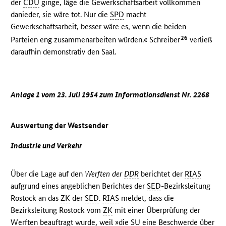
der
CDU
ginge, läge die Gewerkschaftsarbeit vollkommen
danieder, sie wäre tot. Nur die
SPD
macht
Gewerkschaftsarbeit, besser wäre es, wenn die beiden
26
Parteien eng zusammenarbeiten würden.« Schreiber
verließ
daraufhin demonstrativ den Saal.
Anlage 1 vom 23. Juli 1954 zum Informationsdienst Nr. 2268
Auswertung der Westsender
Industrie und Verkehr
Über die Lage auf den
Werften der
DDR
berichtet der
RIAS
aufgrund eines angeblichen Berichtes der
SED
-Bezirksleitung
Rostock an das
ZK
der
SED
.
RIAS
meldet, dass die
Bezirksleitung Rostock vom
ZK
mit einer Überprüfung der
Werften beauftragt wurde, weil »die
SU
eine Beschwerde über