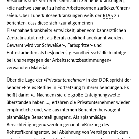
Besonders stark vertreten seien auch Sehnenerkrankungen,
»die nachweisbar auf zu hohe Arbeitsnormen zurückzuführen«
seien. Über Tuberkuloseerkrankungen weiß der
RIAS
zu
berichten, dass diese sich »zur allgemeinen
Eisenbahnerkrankheit« entwickelt, aber vom bahnärztlichen
Zentralinstitut nicht als Berufskrankheit anerkannt werden.
Gewarnt wird vor Schweißer-, Farbspritzer- und
Entrostarbeiten als bes[onders] gesundheitsschädlich infolge
bei uns »entgegen der Arbeitsschutzbestimmungen«
verwandten Materials.
Über die Lage der
»Privatunternehmer«
in der
DDR
spricht der
Sender »Freies Berlin« in Fortsetzung früherer Sendungen. Es
heißt darin: »…Nachdem sie die große Enteignungswelle
überstanden haben …, erfahren die Privatunternehmer wieder
empfindliche und, wie aus internen Berichten hervorgeht,
planmäßige Benachteiligungen«. Als »planmäßige
Benachteiligungen« werden genannt: »Kürzung des
Rohstoffkontingents«, bei Ablehnung von Verträgen mit dem