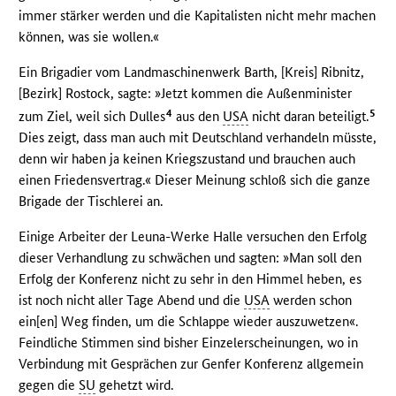
immer stärker werden und die Kapitalisten nicht mehr machen
können, was sie wollen.«
Ein Brigadier vom Landmaschinenwerk Barth, [Kreis] Ribnitz,
[Bezirk] Rostock, sagte: »Jetzt kommen die Außenminister
4
5
zum Ziel, weil sich Dulles
aus den
USA
nicht daran beteiligt.
Dies zeigt, dass man auch mit Deutschland verhandeln müsste,
denn wir haben ja keinen Kriegszustand und brauchen auch
einen Friedensvertrag.« Dieser Meinung schloß sich die ganze
Brigade der Tischlerei an.
Einige Arbeiter der Leuna-Werke Halle versuchen den Erfolg
dieser Verhandlung zu schwächen und sagten: »Man soll den
Erfolg der Konferenz nicht zu sehr in den Himmel heben, es
ist noch nicht aller Tage Abend und die
USA
werden schon
ein[en] Weg finden, um die Schlappe wieder auszuwetzen«.
Feindliche Stimmen sind bisher Einzelerscheinungen, wo in
Verbindung mit Gesprächen zur Genfer Konferenz allgemein
gegen die
SU
gehetzt wird.