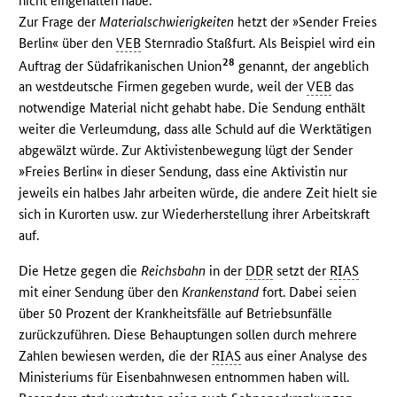
nicht eingehalten habe.
Zur Frage der
Materialschwierigkeiten
hetzt der »Sender Freies
Berlin« über den
VEB
Sternradio Staßfurt. Als Beispiel wird ein
28
Auftrag der Südafrikanischen Union
genannt, der angeblich
an westdeutsche Firmen gegeben wurde, weil der
VEB
das
notwendige Material nicht gehabt habe. Die Sendung enthält
weiter die Verleumdung, dass alle Schuld auf die Werktätigen
abgewälzt würde. Zur Aktivistenbewegung lügt der Sender
»Freies Berlin« in dieser Sendung, dass eine Aktivistin nur
jeweils ein halbes Jahr arbeiten würde, die andere Zeit hielt sie
sich in Kurorten usw. zur Wiederherstellung ihrer Arbeitskraft
auf.
Die Hetze gegen die
Reichsbahn
in der
DDR
setzt der
RIAS
mit einer Sendung über den
Krankenstand
fort. Dabei seien
über 50 Prozent der Krankheitsfälle auf Betriebsunfälle
zurückzuführen. Diese Behauptungen sollen durch mehrere
Zahlen bewiesen werden, die der
RIAS
aus einer Analyse des
Ministeriums für Eisenbahnwesen entnommen haben will.