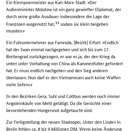
Ein Klempnermeister aus Karl-Marx-Stadt: »Der
Außenminister Molotow ist ein ganz gewiefter Diplomat, der
durch seine große Ausdauer insbesondere die Lage der
13
Franzosen ausgenutzt hat,
sodass sie klein beigeben
mussten.«
Ein Fuhrunternehmer aus Farnroda, [Bezirk] Erfurt: »Endlich
hat der Iwan einmal nachgegeben und sich bis zum 17.
Breitengrad zurückgezogen, er war es ja, der den Krieg da
unten unter Vorhaltung von China als Kanonenfutter gefordert
hat. Er muss endlich nachgeben und den Sieg anderen
überlassen. Nun darf er den Vietnamesen auch keine Waffen
mehr liefern.«
In den Bezirken Gera, Suhl und Cottbus werden noch immer
Angsteinkäufe von Mehl getätigt. Da die Gerüchte einer
bevorstehenden Hungersnot aufgetaucht sind.
Zur Fertigstellung der neuen Staatsoper, Unter den Linden in
Berlin fehlen ca. 8 bis 9 Millionen
DM
. Wenn keine Änderung