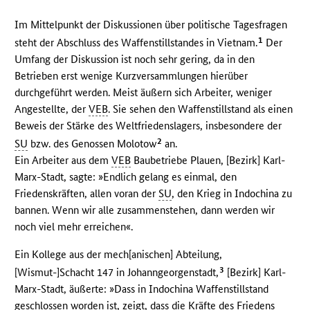
Im Mittelpunkt der Diskussionen über politische Tagesfragen
1
steht der Abschluss des Waffenstillstandes in Vietnam.
Der
Umfang der Diskussion ist noch sehr gering, da in den
Betrieben erst wenige Kurzversammlungen hierüber
durchgeführt werden. Meist äußern sich Arbeiter, weniger
Angestellte, der
VEB
. Sie sehen den Waffenstillstand als einen
Beweis der Stärke des Weltfriedenslagers, insbesondere der
2
SU
bzw. des Genossen Molotow
an.
Ein Arbeiter aus dem
VEB
Baubetriebe Plauen, [Bezirk] Karl-
Marx-Stadt, sagte: »Endlich gelang es einmal, den
Friedenskräften, allen voran der
SU
, den Krieg in Indochina zu
bannen. Wenn wir alle zusammenstehen, dann werden wir
noch viel mehr erreichen«.
Ein Kollege aus der mech[anischen] Abteilung,
3
[Wismut-]Schacht 147 in Johanngeorgenstadt,
[Bezirk] Karl-
Marx-Stadt, äußerte: »Dass in Indochina Waffenstillstand
geschlossen worden ist, zeigt, dass die Kräfte des Friedens