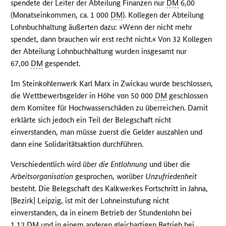
spendete der Leiter der Abteilung Finanzen nur
DM
6,00
(Monatseinkommen, ca. 1 000
DM
). Kollegen der Abteilung
Lohnbuchhaltung äußerten dazu: »Wenn der nicht mehr
spendet, dann brauchen wir erst recht nicht.« Von 32 Kollegen
der Abteilung Lohnbuchhaltung wurden insgesamt nur
67,00
DM
gespendet.
Im Steinkohlenwerk Karl Marx in Zwickau wurde beschlossen,
die Wettbewerbsgelder in Höhe von 50 000
DM
geschlossen
dem Komitee für Hochwasserschäden zu überreichen. Damit
erklärte sich jedoch ein Teil der Belegschaft nicht
einverstanden, man müsse zuerst die Gelder auszahlen und
dann eine Solidaritätsaktion durchführen.
Verschiedentlich wird
über die Entlohnung
und über die
Arbeitsorganisation
gesprochen, worüber
Unzufriedenheit
besteht. Die Belegschaft des Kalkwerkes Fortschritt in Jahna,
[Bezirk] Leipzig, ist mit der Lohneinstufung nicht
einverstanden, da in einem Betrieb der Stundenlohn bei
1,12
DM
und in einem anderen gleichartigen Betrieb bei