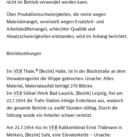
nicht im Betrieb verwendet werden kann.
Über
Produktionsschwierigkeiten,
die meist wegen
Materialmangel, vereinzelt wegen Ersatzteil- und
Arbeitskräftemangel, schlechter Qualität und
Absatzschwierigkeiten entstanden, wird im Anhang berichtet.
Betriebsstörungen
8
Im
VEB
Thale,
[Bezirk] Halle, ist in der Blockstraße an dem
Vorwalzengerüst die Wippe gebrochen. Ursache: Altes
Material, Materialausfall beträgt 270 Blöcke.
Im
VEB
Silikat-Werk Bad-Lausick, [Bezirk] Leipzig, fiel am
22.7.1954 die Trafo-Station infolge Erdschluss aus, wodurch
der gesamte Betrieb ca. zwölf Stunden stilllag. Durch die
Störung wurde ein Arbeiter schwer verletzt.
Am 21.7.1954 riss im
VEB
Kalikombinat Ernst Thälmann in
Merkers, [Bezirk] Suhl, eine Elevatorkette – Ursache: