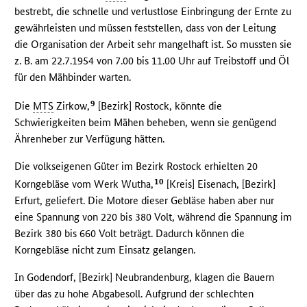
bestrebt, die schnelle und verlustlose Einbringung der Ernte zu
gewährleisten und müssen feststellen, dass von der Leitung
die Organisation der Arbeit sehr mangelhaft ist. So mussten sie
z. B. am 22.7.1954 von 7.00 bis 11.00 Uhr auf Treibstoff und Öl
für den Mähbinder warten.
9
Die
MTS
Zirkow,
[Bezirk] Rostock, könnte die
Schwierigkeiten beim Mähen beheben, wenn sie genügend
Ährenheber zur Verfügung hätten.
Die volkseigenen Güter im Bezirk Rostock erhielten 20
10
Korngebläse vom Werk Wutha,
[Kreis] Eisenach, [Bezirk]
Erfurt, geliefert. Die Motore dieser Gebläse haben aber nur
eine Spannung von 220 bis 380 Volt, während die Spannung im
Bezirk 380 bis 660 Volt beträgt. Dadurch können die
Korngebläse nicht zum Einsatz gelangen.
In Godendorf, [Bezirk] Neubrandenburg, klagen die Bauern
über das zu hohe Abgabesoll. Aufgrund der schlechten