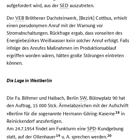
aufgefordert wird, aus der
SED
auszutreten.
Der
VEB
Bröthener Dachsteinwerk, [Bezirk] Cottbus, erhielt
einen pseudonymen Anruf mit der Warnung vor
Stromabschaltungen. Rückfrage ergab, dass vonseiten des
Energiebezirkes Weißwasser kein solcher Anruf erfolgt. Falls
infolge des Anrufes Maßnahmen im Produktionsablauf
ergriffen worden wären, hätten große Störungen eintreten
können.
Die Lage in Westberlin
Die Fa. Böhmer und Halbach, Berlin
SW
, Bülowplatz 90 hat
den Auftrag, 15 000 Stck. Ärmelabzeichen mit der Aufschrift
18
»Berlin« für die sogenannte Hermann-Göring-Kaserne
in
Reinickendorf anzufertigen.
Am 24.7.1954 findet am Funkturm eine
SPD
-Kundgebung
19
20
statt, auf der Ollenhauer
u. A. sprechen werden.