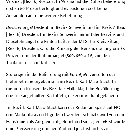
Wismar, [Bezirk] Rostock. In Wismar ist die Kohlenbelieferung
erst zu 50 Prozent erfolgt und es bestehen dort keine
Aussichten auf eine weitere Belieferung.
Benzinmangel
besteht im Bezirk Schwerin und im Kreis Zittau,
[Bezirk] Dresden. Im Bezirk Schwerin hemmt der Benzin- und
Dieselölmangel die Erntearbeiten der
MTS
. Im Kreis Zittau,
[Bezirk] Dresden, wird die Kürzung der Benzinzuteilung um 35
Prozent und der Reifenmangel (500/650 × 16) von den
Taxifahrern scharf kritisiert.
Störungen in der Belieferung mit
Kartoffeln
vonseiten der
Lieferbetriebe ergeben sich im Bezirk Karl-Marx-Stadt. In
mehreren Kreisen des Bezirkes Halle klagt die Bevölkerung
über die angefaulten Kartoffeln, die zum Verkauf gelangen.
Im Bezirk Karl-Marx-Stadt kann der Bedarf an
Speck
auf
HO
-
und Markenbasis nicht gedeckt werden. Schmalz wird von den
Hausfrauen als Ausgleich abgelehnt und sie sagen: »Erst wurde
eine Preissenkung durchgeführt und jetzt ist nichts zu