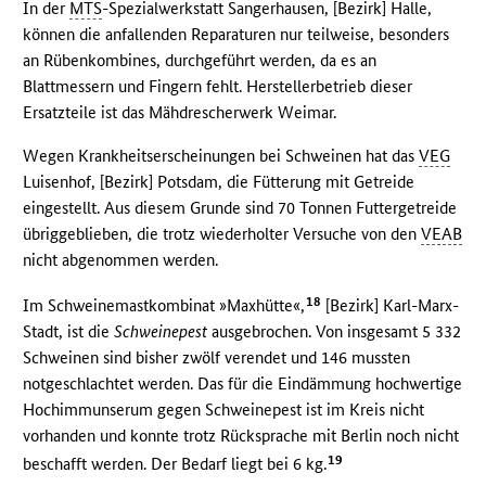
In der
MTS
-Spezialwerkstatt Sangerhausen, [Bezirk] Halle,
können die anfallenden Reparaturen nur teilweise, besonders
an Rübenkombines, durchgeführt werden, da es an
Blattmessern und Fingern fehlt. Herstellerbetrieb dieser
Ersatzteile ist das Mähdrescherwerk Weimar.
Wegen Krankheitserscheinungen bei Schweinen hat das
VEG
Luisenhof, [Bezirk] Potsdam, die Fütterung mit Getreide
eingestellt. Aus diesem Grunde sind 70 Tonnen Futtergetreide
übriggeblieben, die trotz wiederholter Versuche von den
VEAB
nicht abgenommen werden.
18
Im Schweinemastkombinat »Maxhütte«,
[Bezirk] Karl-Marx-
Stadt, ist die
Schweinepest
ausgebrochen. Von insgesamt 5 332
Schweinen sind bisher zwölf verendet und 146 mussten
notgeschlachtet werden. Das für die Eindämmung hochwertige
Hochimmunserum gegen Schweinepest ist im Kreis nicht
vorhanden und konnte trotz Rücksprache mit Berlin noch nicht
19
beschafft werden. Der Bedarf liegt bei 6 kg.