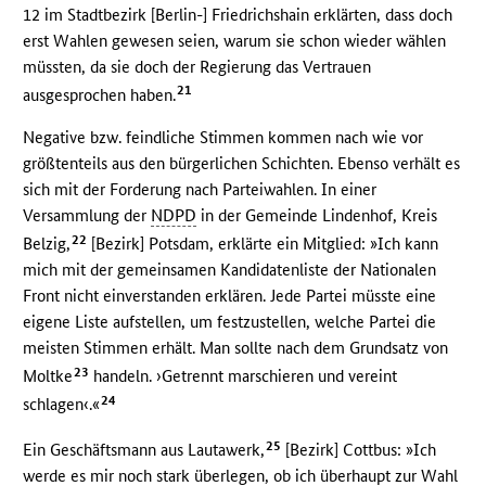
12 im Stadtbezirk [Berlin-] Friedrichshain erklärten, dass doch
erst Wahlen gewesen seien, warum sie schon wieder wählen
müssten, da sie doch der Regierung das Vertrauen
21
ausgesprochen haben.
Negative bzw. feindliche Stimmen kommen nach wie vor
größtenteils aus den bürgerlichen Schichten. Ebenso verhält es
sich mit der Forderung nach Parteiwahlen. In einer
Versammlung der
NDPD
in der Gemeinde Lindenhof, Kreis
22
Belzig,
[Bezirk] Potsdam, erklärte ein Mitglied: »Ich kann
mich mit der gemeinsamen Kandidatenliste der Nationalen
Front nicht einverstanden erklären. Jede Partei müsste eine
eigene Liste aufstellen, um festzustellen, welche Partei die
meisten Stimmen erhält. Man sollte nach dem Grundsatz von
23
Moltke
handeln. ›Getrennt marschieren und vereint
24
schlagen‹.«
25
Ein Geschäftsmann aus Lautawerk,
[Bezirk] Cottbus: »Ich
werde es mir noch stark überlegen, ob ich überhaupt zur Wahl