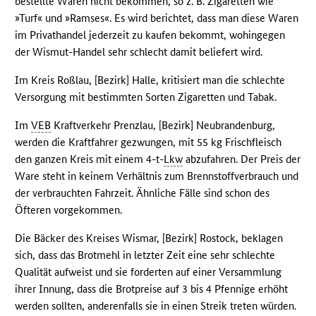
bestellte Waren nicht bekommen, so z. B. Zigaretten wie
»Turf« und »Ramses«. Es wird berichtet, dass man diese Waren
im Privathandel jederzeit zu kaufen bekommt, wohingegen
der Wismut-Handel sehr schlecht damit beliefert wird.
Im Kreis Roßlau, [Bezirk] Halle, kritisiert man die schlechte
Versorgung mit bestimmten Sorten Zigaretten und Tabak.
Im
VEB
Kraftverkehr Prenzlau, [Bezirk] Neubrandenburg,
werden die Kraftfahrer gezwungen, mit 55 kg Frischfleisch
den ganzen Kreis mit einem 4-t-
Lkw
abzufahren. Der Preis der
Ware steht in keinem Verhältnis zum Brennstoffverbrauch und
der verbrauchten Fahrzeit. Ähnliche Fälle sind schon des
Öfteren vorgekommen.
Die Bäcker des Kreises Wismar, [Bezirk] Rostock, beklagen
sich, dass das Brotmehl in letzter Zeit eine sehr schlechte
Qualität aufweist und sie forderten auf einer Versammlung
ihrer Innung, dass die Brotpreise auf 3 bis 4 Pfennige erhöht
werden sollten, anderenfalls sie in einen Streik treten würden.