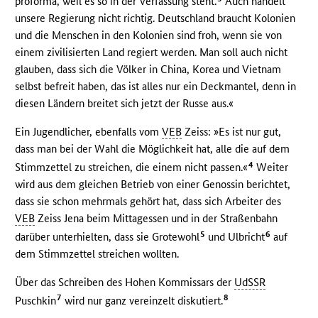
proforma, weil es so in der Verfassung steht.
Auch handelt
unsere Regierung nicht richtig. Deutschland braucht Kolonien
und die Menschen in den Kolonien sind froh, wenn sie von
einem zivilisierten Land regiert werden. Man soll auch nicht
glauben, dass sich die Völker in China, Korea und Vietnam
selbst befreit haben, das ist alles nur ein Deckmantel, denn in
diesen Ländern breitet sich jetzt der Russe aus.«
Ein Jugendlicher, ebenfalls vom
VEB
Zeiss: »Es ist nur gut,
dass man bei der Wahl die Möglichkeit hat, alle die auf dem
4
Stimmzettel zu streichen, die einem nicht passen.«
Weiter
wird aus dem gleichen Betrieb von einer Genossin berichtet,
dass sie schon mehrmals gehört hat, dass sich Arbeiter des
VEB
Zeiss Jena beim Mittagessen und in der Straßenbahn
5
6
darüber unterhielten, dass sie Grotewohl
und Ulbricht
auf
dem Stimmzettel streichen wollten.
Über das Schreiben des Hohen Kommissars der
UdSSR
7
8
Puschkin
wird nur ganz vereinzelt diskutiert.