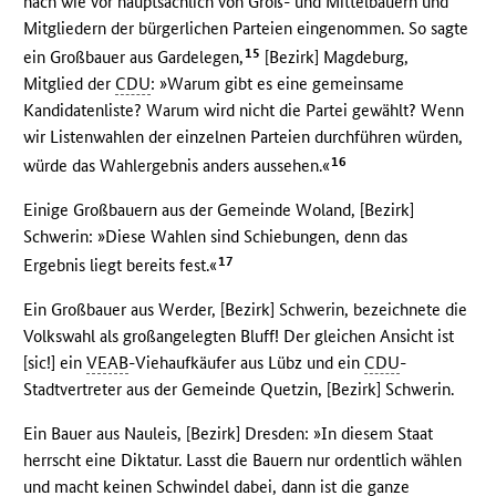
nach wie vor hauptsächlich von Groß- und Mittelbauern und
Mitgliedern der bürgerlichen Parteien eingenommen. So sagte
15
ein Großbauer aus Gardelegen,
[Bezirk] Magdeburg,
Mitglied der
CDU
: »Warum gibt es eine gemeinsame
Kandidatenliste? Warum wird nicht die Partei gewählt? Wenn
wir Listenwahlen der einzelnen Parteien durchführen würden,
16
würde das Wahlergebnis anders aussehen.«
Einige Großbauern aus der Gemeinde Woland, [Bezirk]
Schwerin: »Diese Wahlen sind Schiebungen, denn das
17
Ergebnis liegt bereits fest.«
Ein Großbauer aus Werder, [Bezirk] Schwerin, bezeichnete die
Volkswahl als großangelegten Bluff! Der gleichen Ansicht ist
[sic!] ein
VEAB
-Viehaufkäufer aus Lübz und ein
CDU
-
Stadtvertreter aus der Gemeinde Quetzin, [Bezirk] Schwerin.
Ein Bauer aus Nauleis, [Bezirk] Dresden: »In diesem Staat
herrscht eine Diktatur. Lasst die Bauern nur ordentlich wählen
und macht keinen Schwindel dabei, dann ist die ganze