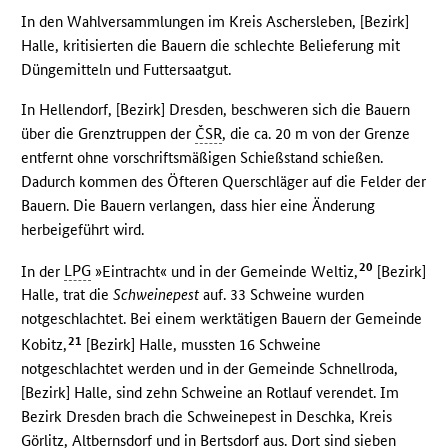
In den Wahlversammlungen im Kreis Aschersleben, [Bezirk]
Halle, kritisierten die Bauern die schlechte Belieferung mit
Düngemitteln und Futtersaatgut.
In Hellendorf, [Bezirk] Dresden, beschweren sich die Bauern
über die Grenztruppen der
ČSR
, die ca. 20 m von der Grenze
entfernt ohne vorschriftsmäßigen Schießstand schießen.
Dadurch kommen des Öfteren Querschläger auf die Felder der
Bauern. Die Bauern verlangen, dass hier eine Änderung
herbeigeführt wird.
20
In der
LPG
»Eintracht« und in der Gemeinde Weltiz,
[Bezirk]
Halle, trat die
Schweinepest
auf. 33 Schweine wurden
notgeschlachtet. Bei einem werktätigen Bauern der Gemeinde
21
Kobitz,
[Bezirk] Halle, mussten 16 Schweine
notgeschlachtet werden und in der Gemeinde Schnellroda,
[Bezirk] Halle, sind zehn Schweine an Rotlauf verendet. Im
Bezirk Dresden brach die Schweinepest in Deschka, Kreis
Görlitz, Altbernsdorf und in Bertsdorf aus. Dort sind sieben