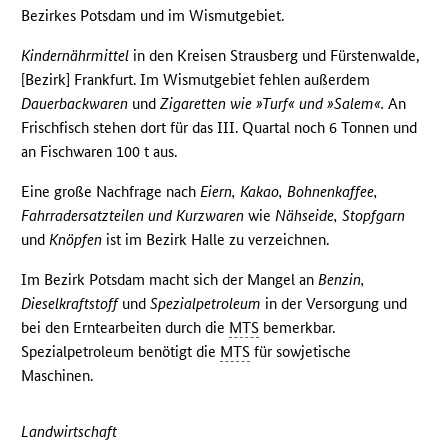
Bezirkes Potsdam und im Wismutgebiet.
Kindernährmittel
in den Kreisen Strausberg und Fürstenwalde,
[Bezirk] Frankfurt. Im Wismutgebiet fehlen außerdem
Dauerbackwaren
und
Zigaretten wie »Turf« und »Salem«.
An
Frischfisch stehen dort für das III. Quartal noch 6 Tonnen und
an Fischwaren 100 t aus.
Eine große Nachfrage nach
Eiern, Kakao, Bohnenkaffee,
Fahrradersatzteilen und Kurzwaren
wie
Nähseide, Stopfgarn
und
Knöpfen
ist im Bezirk Halle zu verzeichnen.
Im Bezirk Potsdam macht sich der Mangel an
Benzin,
Dieselkraftstoff
und
Spezialpetroleum
in der Versorgung und
bei den Erntearbeiten durch die
MTS
bemerkbar.
Spezialpetroleum benötigt die
MTS
für sowjetische
Maschinen.
Landwirtschaft