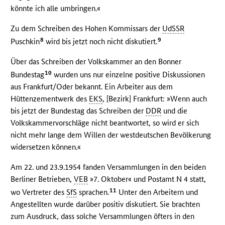
könnte ich alle umbringen.«
Zu dem Schreiben des Hohen Kommissars der
UdSSR
8
9
Puschkin
wird bis jetzt noch nicht diskutiert.
Über das Schreiben der Volkskammer an den Bonner
10
Bundestag
wurden uns nur einzelne positive Diskussionen
aus Frankfurt/Oder bekannt. Ein Arbeiter aus dem
Hüttenzementwerk des
EKS
, [Bezirk] Frankfurt: »Wenn auch
bis jetzt der Bundestag das Schreiben der
DDR
und die
Volkskammervorschläge nicht beantwortet, so wird er sich
nicht mehr lange dem Willen der westdeutschen Bevölkerung
widersetzen können.«
Am 22. und 23.9.1954 fanden Versammlungen in den beiden
Berliner Betrieben,
VEB
»7. Oktober« und Postamt N 4 statt,
11
wo Vertreter des
SfS
sprachen.
Unter den Arbeitern und
Angestellten wurde darüber positiv diskutiert. Sie brachten
zum Ausdruck, dass solche Versammlungen öfters in den