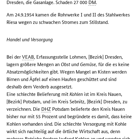
Dresden, die Gasanlage. Schaden 27 000
DM
.
Am 24.9.1954 kamen die Rohrwerke I und II des Stahlwerkes
Riesa wegen zu schwachen Stromes zum Stillstand.
Handel und Versorgung
Bei der
VEAB
, Erfassungsstelle Lohmen, [Bezirk] Dresden,
lagern größere Mengen an
Obst und Gemüse,
für die es keine
Absatzmöglichkeiten gibt. Wegen Mangel an Kisten werden
Birnen und Äpfel auf einen Haufen geschüttet und sind
deshalb dem Verderb ausgesetzt.
Eine schlechte Belieferung mit
Kohlen
ist im Kreis Nauen,
[Bezirk] Potsdam, und im Kreis Sebnitz, [Bezirk] Dresden, zu
verzeichnen. Die
DHZ
Potsdam belieferte den Kreis Nauen
bisher nur mit 55 Prozent und begründete es damit, dass keine
Kohlen vorhanden sind. Die schlechte Versorgung mit Kohle
wirkt sich nachteilig auf die örtliche Wirtschaft aus, denn
mehrere Betriebe fordern laufend Kohlen an und wenden sich