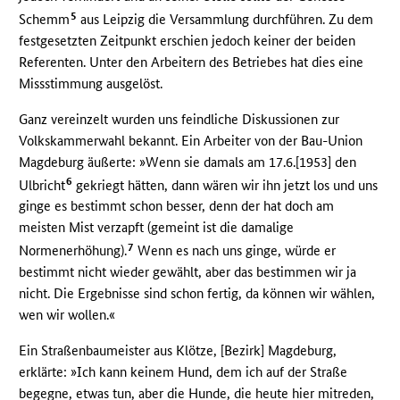
5
Schemm
aus Leipzig die Versammlung durchführen. Zu dem
festgesetzten Zeitpunkt erschien jedoch keiner der beiden
Referenten. Unter den Arbeitern des Betriebes hat dies eine
Missstimmung ausgelöst.
Ganz vereinzelt wurden uns feindliche Diskussionen zur
Volkskammerwahl bekannt. Ein Arbeiter von der Bau-Union
Magdeburg äußerte: »Wenn sie damals am 17.6.[1953] den
6
Ulbricht
gekriegt hätten, dann wären wir ihn jetzt los und uns
ginge es bestimmt schon besser, denn der hat doch am
meisten Mist verzapft (gemeint ist die damalige
7
Normenerhöhung).
Wenn es nach uns ginge, würde er
bestimmt nicht wieder gewählt, aber das bestimmen wir ja
nicht. Die Ergebnisse sind schon fertig, da können wir wählen,
wen wir wollen.«
Ein Straßenbaumeister aus Klötze, [Bezirk] Magdeburg,
erklärte: »Ich kann keinem Hund, dem ich auf der Straße
begegne, etwas tun, aber die Hunde, die heute hier mitreden,