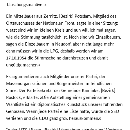
Täuschungsmanöver.«
Ein Mittelbauer aus Zernitz, [Bezirk] Potsdam, Mitglied des
Ortsauschusses der Nationalen Front, sagte in einer Sitzung:
»Jetzt sind wir im kleinen Kreis und nun will ich mal sagen,
wie die Stimmung tatsächlich ist. Noch sind wir Einzelbauern,
sagen die Einzelbauern in Neudorf, aber nicht lange mehr,
dann müssen wir in die
LPG
, deshalb werden wir am
17.10.1954 die Stimmscheine durchkreuzen und damit
ungültig machen.«
Es argumentieren auch Mitglieder unserer Partei, der
Massenorganisationen und Bürgermeister im feindlichen
Sinne. Der Parteisekretär der Gemeinde Kaminke, [Bezirk]
Rostock, erklärte: »Die Aufstellung einer gemeinsamen
Wahlliste ist ein diplomatisches Kunststück unserer führenden
Genossen. Wenn jede Partei eine Liste hätte, würde die
SED
verlieren und die
CDU
ganz groß herauskommen.«
In der
MTS
Mieste, [Bezirk] Magdeburg, wurde eine Werbung