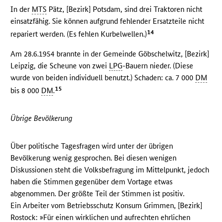
In der
MTS
Pätz, [Bezirk] Potsdam, sind drei Traktoren nicht
einsatzfähig. Sie können aufgrund fehlender Ersatzteile nicht
14
repariert werden. (Es fehlen Kurbelwellen.)
Am 28.6.1954 brannte in der Gemeinde Göbschelwitz, [Bezirk]
Leipzig, die Scheune von zwei
LPG
-Bauern nieder. (Diese
wurde von beiden individuell benutzt.) Schaden: ca. 7 000
DM
15
bis 8 000
DM
.
Übrige Bevölkerung
Über politische Tagesfragen wird unter der übrigen
Bevölkerung wenig gesprochen. Bei diesen wenigen
Diskussionen steht die Volksbefragung im Mittelpunkt, jedoch
haben die Stimmen gegenüber dem Vortage etwas
abgenommen. Der größte Teil der Stimmen ist positiv.
Ein Arbeiter vom Betriebsschutz Konsum Grimmen, [Bezirk]
Rostock: »Für einen wirklichen und aufrechten ehrlichen