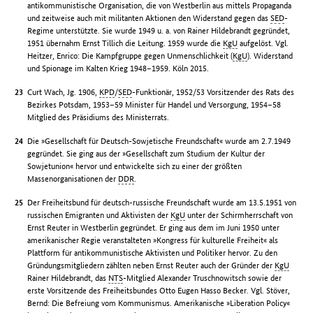
antikommunistische Organisation, die von Westberlin aus mittels Propaganda
und zeitweise auch mit militanten Aktionen den Widerstand gegen das
SED
-
Regime unterstützte. Sie wurde 1949 u. a. von Rainer Hildebrandt gegründet,
1951 übernahm Ernst Tillich die Leitung. 1959 wurde die
KgU
aufgelöst. Vgl.
Heitzer, Enrico: Die Kampfgruppe gegen Unmenschlichkeit (
KgU
). Widerstand
und Spionage im Kalten Krieg 1948–1959. Köln 2015.
Curt Wach, Jg. 1906,
KPD
/
SED
-Funktionär, 1952/53 Vorsitzender des Rats des
Bezirkes Potsdam, 1953–59 Minister für Handel und Versorgung, 1954–58
Mitglied des Präsidiums des Ministerrats.
Die »Gesellschaft für Deutsch-Sowjetische Freundschaft« wurde am 2.7.1949
gegründet. Sie ging aus der »Gesellschaft zum Studium der Kultur der
Sowjetunion« hervor und entwickelte sich zu einer der größten
Massenorganisationen der
DDR
.
Der Freiheitsbund für deutsch-russische Freundschaft wurde am 13.5.1951 von
russischen Emigranten und Aktivisten der
KgU
unter der Schirmherrschaft von
Ernst Reuter in Westberlin gegründet. Er ging aus dem im Juni 1950 unter
amerikanischer Regie veranstalteten »Kongress für kulturelle Freiheit« als
Plattform für antikommunistische Aktivisten und Politiker hervor. Zu den
Gründungsmitgliedern zählten neben Ernst Reuter auch der Gründer der
KgU
Rainer Hildebrandt, das
NTS
-Mitglied Alexander Truschnowitsch sowie der
erste Vorsitzende des Freiheitsbundes Otto Eugen Hasso Becker. Vgl. Stöver,
Bernd: Die Befreiung vom Kommunismus. Amerikanische »Liberation Policy«