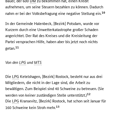
Bauer, der 600
DM
zu bekommen hat, einen Kredit
aufnehmen, um seine Steuern bezahlen zu können. Dadurch
10
nahm er bei der Volksbefragung eine negative Stellung ein.
In der Gemeinde Halenbeck, [Bezirk] Potsdam, wurde vor
Kurzem durch eine Unwetterkatastrophe großer Schaden
angerichtet. Der Rat des Kreises und die Kreisleitung der
Partei versprachen Hilfe, haben aber bis jetzt noch nichts
11
getan.
Von den
LPG
und
MTS
Die
LPG
Ketelshagen, [Bezirk] Rostock, besteht nur aus drei
Mitgliedern, die nicht in der Lage sind, die Arbeit zu
bewältigen. Zum Beispiel sind 40 Schweine zu betreuen. (Sie
12
werden von keiner zuständigen Stelle unterstützt.)
Die
LPG
Kransevitz, [Bezirk] Rostock, hat schon seit Januar für
13
160 Schweine kein Stroh mehr.