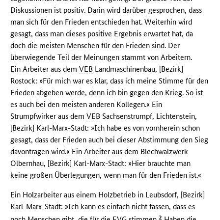
Diskussionen ist positiv. Darin wird darüber gesprochen, dass
man sich für den Frieden entschieden hat. Weiterhin wird
gesagt, dass man dieses positive Ergebnis erwartet hat, da
doch die meisten Menschen für den Frieden sind. Der
überwiegende Teil der Meinungen stammt von Arbeitern.
Ein Arbeiter aus dem
VEB
Landmaschinenbau, [Bezirk]
Rostock: »Für mich war es klar, dass ich meine Stimme für den
Frieden abgeben werde, denn ich bin gegen den Krieg. So ist
es auch bei den meisten anderen Kollegen.« Ein
Strumpfwirker aus dem
VEB
Sachsenstrumpf, Lichtenstein,
[Bezirk] Karl-Marx-Stadt: »Ich habe es von vornherein schon
gesagt, dass der Frieden auch bei dieser Abstimmung den Sieg
davontragen wird.« Ein Arbeiter aus dem Blechwalzwerk
Olbernhau, [Bezirk] Karl-Marx-Stadt: »Hier brauchte man
keine großen Überlegungen, wenn man für den Frieden ist.«
Ein Holzarbeiter aus einem Holzbetrieb in Leubsdorf, [Bezirk]
Karl-Marx-Stadt: »Ich kann es einfach nicht fassen, dass es
2
noch Menschen gibt, die für die
EVG
stimmen.
Haben die