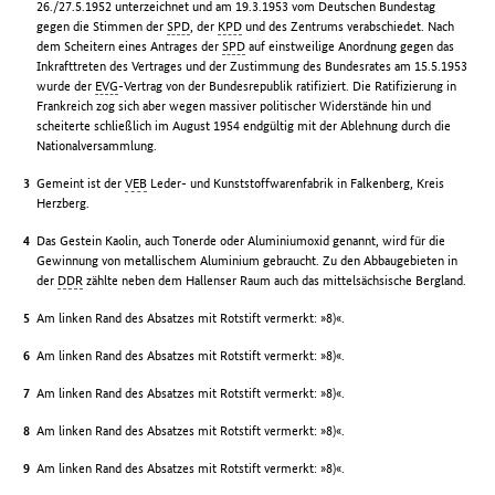
26./27.5.1952 unterzeichnet und am 19.3.1953 vom Deutschen Bundestag
gegen die Stimmen der
SPD
, der
KPD
und des Zentrums verabschiedet. Nach
dem Scheitern eines Antrages der
SPD
auf einstweilige Anordnung gegen das
Inkrafttreten des Vertrages und der Zustimmung des Bundesrates am 15.5.1953
wurde der
EVG
-Vertrag von der Bundesrepublik ratifiziert. Die Ratifizierung in
Frankreich zog sich aber wegen massiver politischer Widerstände hin und
scheiterte schließlich im August 1954 endgültig mit der Ablehnung durch die
Nationalversammlung.
Gemeint ist der
VEB
Leder- und Kunststoffwarenfabrik in Falkenberg, Kreis
Herzberg.
Das Gestein Kaolin, auch Tonerde oder Aluminiumoxid genannt, wird für die
Gewinnung von metallischem Aluminium gebraucht. Zu den Abbaugebieten in
der
DDR
zählte neben dem Hallenser Raum auch das mittelsächsische Bergland.
Am linken Rand des Absatzes mit Rotstift vermerkt: »8)«.
Am linken Rand des Absatzes mit Rotstift vermerkt: »8)«.
Am linken Rand des Absatzes mit Rotstift vermerkt: »8)«.
Am linken Rand des Absatzes mit Rotstift vermerkt: »8)«.
Am linken Rand des Absatzes mit Rotstift vermerkt: »8)«.