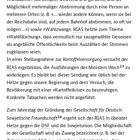
Möglichkeit mehrmaliger Abstimmung durch eine Person an
mehreren Orten (z. B. »… wieder andere können, wenn sie bei
der Reichsbahn sind, auf jedem Bahnhof abstimmen, so oft sie
mögen …«) sowie »Wahlzwang«.
RIAS
hetzte zum Thema
»Wahlfälschung«, dass vermutlich nur »ausgewählte Genossen
als angebliche Öffentlichkeit« beim Auszählen der Stimmen
zugelassen seien.
In einer Stellungnahme zur
Kartoffelversorgung
versucht der
23
RIAS
ergebnislos, die Ausführungen des Ministers
Wach
zu
widerlegen. Es bleibt bei dieser Sendung wie üblich bei der
Hetze gegen unsere Regierung und dem Versuch, die
Bevölkerung mit einer »Kartoffelkrise« zu beunruhigen.
Konkrete Tatsachen werden nicht angeführt.
Zum Jahrestag der Gründung der
Gesellschaft für Deutsch-
24
Sowjetische Freundschaft
ergeht sich der
RIAS
in übelster
Hetze gegen die
DSF
und die Sowjetunion. Die Mitgliedschaft
in der Gesellschaft wird als Zwang bezeichnet (z. B. bei der