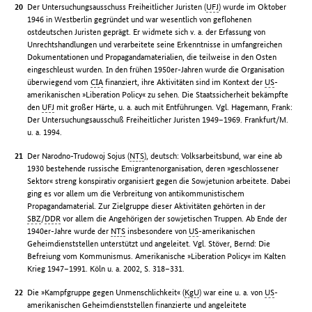
Der Untersuchungsausschuss Freiheitlicher Juristen (
UFJ
) wurde im Oktober
1946 in Westberlin gegründet und war wesentlich von geflohenen
ostdeutschen Juristen geprägt. Er widmete sich v. a. der Erfassung von
Unrechtshandlungen und verarbeitete seine Erkenntnisse in umfangreichen
Dokumentationen und Propagandamaterialien, die teilweise in den Osten
eingeschleust wurden. In den frühen 1950er-Jahren wurde die Organisation
überwiegend vom
CIA
finanziert, ihre Aktivitäten sind im Kontext der
US
-
amerikanischen »Liberation Policy« zu sehen. Die Staatssicherheit bekämpfte
den
UFJ
mit großer Härte, u. a. auch mit Entführungen. Vgl. Hagemann, Frank:
Der Untersuchungsausschuß Freiheitlicher Juristen 1949–1969. Frankfurt/M.
u. a. 1994.
Der Narodno-Trudowoj Sojus (
NTS
), deutsch: Volksarbeitsbund, war eine ab
1930 bestehende russische Emigrantenorganisation, deren »geschlossener
Sektor« streng konspirativ organisiert gegen die Sowjetunion arbeitete. Dabei
ging es vor allem um die Verbreitung von antikommunistischem
Propagandamaterial. Zur Zielgruppe dieser Aktivitäten gehörten in der
SBZ
/
DDR
vor allem die Angehörigen der sowjetischen Truppen. Ab Ende der
1940er-Jahre wurde der
NTS
insbesondere von
US
-amerikanischen
Geheimdienststellen unterstützt und angeleitet. Vgl. Stöver, Bernd: Die
Befreiung vom Kommunismus. Amerikanische »Liberation Policy« im Kalten
Krieg 1947–1991. Köln u. a. 2002, S. 318–331.
Die »Kampfgruppe gegen Unmenschlichkeit« (
KgU
) war eine u. a. von
US
-
amerikanischen Geheimdienststellen finanzierte und angeleitete