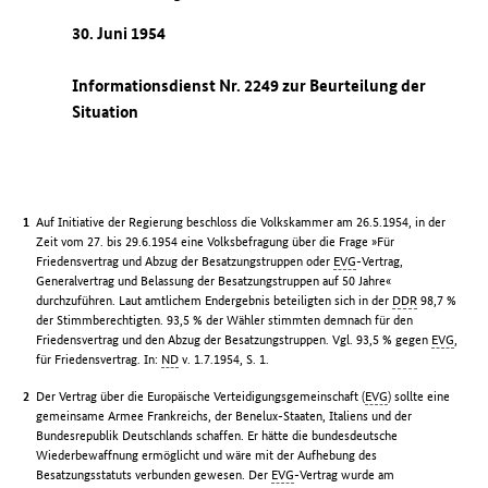
30. Juni 1954
Informationsdienst Nr. 2249 zur Beurteilung der
Situation
Auf Initiative der Regierung beschloss die Volkskammer am 26.5.1954, in der
Zeit vom 27. bis 29.6.1954 eine Volksbefragung über die Frage »Für
Friedensvertrag und Abzug der Besatzungstruppen oder
EVG
-Vertrag,
Generalvertrag und Belassung der Besatzungstruppen auf 50 Jahre«
durchzuführen. Laut amtlichem Endergebnis beteiligten sich in der
DDR
98,7 %
der Stimmberechtigten. 93,5 % der Wähler stimmten demnach für den
Friedensvertrag und den Abzug der Besatzungstruppen. Vgl. 93,5 % gegen
EVG
,
für Friedensvertrag. In:
ND
v. 1.7.1954, S. 1.
Der Vertrag über die Europäische Verteidigungsgemeinschaft (
EVG
) sollte eine
gemeinsame Armee Frankreichs, der Benelux-Staaten, Italiens und der
Bundesrepublik Deutschlands schaffen. Er hätte die bundesdeutsche
Wiederbewaffnung ermöglicht und wäre mit der Aufhebung des
Besatzungsstatuts verbunden gewesen. Der
EVG
-Vertrag wurde am