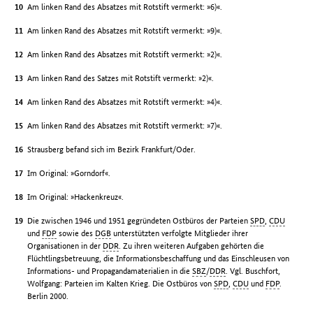
Am linken Rand des Absatzes mit Rotstift vermerkt: »6)«.
Am linken Rand des Absatzes mit Rotstift vermerkt: »9)«.
Am linken Rand des Absatzes mit Rotstift vermerkt: »2)«.
Am linken Rand des Satzes mit Rotstift vermerkt: »2)«.
Am linken Rand des Absatzes mit Rotstift vermerkt: »4)«.
Am linken Rand des Absatzes mit Rotstift vermerkt: »7)«.
Strausberg befand sich im Bezirk Frankfurt/Oder.
Im Original: »Gorndorf«.
Im Original: »Hackenkreuz«.
Die zwischen 1946 und 1951 gegründeten Ostbüros der Parteien
SPD
,
CDU
und
FDP
sowie des
DGB
unterstützten verfolgte Mitglieder ihrer
Organisationen in der
DDR
. Zu ihren weiteren Aufgaben gehörten die
Flüchtlingsbetreuung, die Informationsbeschaffung und das Einschleusen von
Informations- und Propagandamaterialien in die
SBZ
/
DDR
. Vgl. Buschfort,
Wolfgang: Parteien im Kalten Krieg. Die Ostbüros von
SPD
,
CDU
und
FDP
.
Berlin 2000.