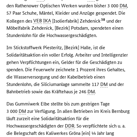
den Rathenower Optischen Werken wurden bisher 3 000
DM
,
57 Paar Schuhe, Mäntel, Kleider und Anzüge gespendet. Die
38
Kollegen des
VEB
IKA
[Isolierfabrik] Zehdenick
und der
Möbelfabrik Zehdenick, [Bezirk] Potsdam, spendeten einen
Stundenlohn für die Hochwassergeschädigten.
Im Stickstoffwerk Piesteritz, [Bezirk] Halle, ist die
Solidaritätsaktion ein voller Erfolg. Arbeiter und Intelligenzler
gehen Verpflichtungen ein, Gelder für die Geschädigten zu
spenden. Die Feuerwehr zeichnete 1 Prozent ihres Gehaltes,
die Wasserversorgung und der Kabelbetrieb einen
Stundenlohn, die Siliciumanlage sammelte 117
DM
und der
Bahnbetrieb sowie das Kräftehaus je 246
DM
.
Das Gummiwerk Elbe stellte bis zum gestrigen Tage
3 000
DM
zur Verfügung. In allen Betrieben im Kreis Bernburg
läuft zurzeit eine Solidaritätsaktion für die
Hochwassergeschädigten der
DDR
. So verpflichtete sich u. a.
die Belegschaft des Kaliwerkes Gröna [ein] ¼ Jahr lang