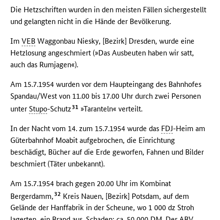
Die Hetzschriften wurden in den meisten Fällen sichergestellt
und gelangten nicht in die Hände der Bevölkerung.
Im
VEB
Waggonbau Niesky, [Bezirk] Dresden, wurde eine
Hetzlosung angeschmiert (»Das Ausbeuten haben wir satt,
auch das Rumjagen«).
Am 15.7.1954 wurden vor dem Haupteingang des Bahnhofes
Spandau/West von 11.00 bis 17.00 Uhr durch zwei Personen
31
unter
Stupo
-Schutz
»Taranteln« verteilt.
In der Nacht vom 14. zum 15.7.1954 wurde das
FDJ
-Heim am
Güterbahnhof Moabit aufgebrochen, die Einrichtung
beschädigt, Bücher auf die Erde geworfen, Fahnen und Bilder
beschmiert (Täter unbekannt).
Am 15.7.1954 brach gegen 20.00 Uhr im Kombinat
32
Bergerdamm,
Kreis Nauen, [Bezirk] Potsdam, auf dem
Gelände der Hanffabrik in der Scheune, wo 1 000 dz Stroh
lagerten, ein Brand aus. Schaden: ca. 50 000
DM
. Der
ABV