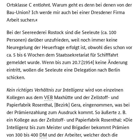
Ortsklasse C entlohnt. Warum geht es denn bei denen von der
Bau-Union? Ich werde mir auch bei einer Dresdener Firma
Arbeit suchen.«
Bei der Seereederei Rostock sind die Seeleute (ca. 100
Personen) darüber unzufrieden, weil noch immer keine
Neuregelung der Heuerfrage erfolgt ist, obwohl dies schon vor
ca. 5 bis 6 Wochen dem Staatssekretariat für Schifffahrt
gemeldet wurde. Wenn bis zum 20.7.[1954] keine Änderung
eintritt, wollen die Seeleute eine Delegation nach Berlin
schicken.
Kein richtiges Verhältnis zur Intelligenz
wird von einzelnen
Kollegen aus dem
VEB
Maxhütte und der Zellstoff- und
Papierfabrik Rosenthal, [Bezirk] Gera, eingenommen, was bei
der Prämienzahlung zum Ausdruck kommt. So äußerte z. B.
ein Kollege aus der Zellstoff- und Papierfabrik Rosenthal: »Die
Intelligenz bis zum Meister und Brigadier bekommt Prämien
von 300 bis 400
DM
und der Arbeiter, welcher doch die