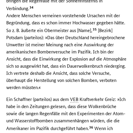
bringen die Regenfälle mit der Sonnenfinsternis in
34
Verbindung.
Andere Menschen verneinen vorstehende Ursachen mit der
Begründung, dass es schon immer Hochwasser gegeben hätte.
35
So z. B. äußerte ein Obermeister aus [Name],
[Bezirk]
Potsdam (parteilos): »Das über Deutschland hereingebrochene
Unwetter ist meiner Meinung nach eine Auswirkung der
amerikanischen Bombenversuche im Pazifik. Ich bin der
Ansicht, dass die Einwirkung der Explosion auf die Atmosphäre
sich so ausgewirkt hat, dass ein Dauerwolkenbruch niederging.
Ich vertrete deshalb die Ansicht, dass solche Versuche,
überhaupt die Herstellung von solchen Bomben, verboten
werden müssten.«
Ein Schaffner (parteilos) aus dem
VEB
Kraftverkehr Greiz: »Ich
habe in den Zeitungen gelesen, dass diese Wolkenbrüche
sowie die langen Regenfälle mit den Experimenten der Atom-
und Wasserstoffbomben zusammenhängen würden, die die
36
Amerikaner im Pazifik durchgeführt haben.
Wenn ich