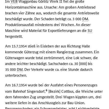
Im
VEB
Waggonbau Görlitz Werk II fiel die große
Horizontalmaschine aus. Ursache: Am großen Antriebsrad
brachen vier Zähne aus, wodurch die gesamte Antriebswelle
beschädigt wurde. Der Schaden beträgt ca. 3 000
DM
.
Produktionsausfall mindestens drei Wochen. An dieser
Maschine wird Material für Exportlieferungen an die
SU
hergestellt.
Am 15.7.1954 stieß in Eisleben der aus Richtung Halle
kommende Güterzug mit einem Rangierzug zusammen. Ein
Güterwagen wurde total zertrümmert, eine Lok schwer, die
andere leichter beschädigt. Sachschaden ca. 30 [000] bis
35 000
DM
. Der Verkehr wurde ca. eine Stunde dadurch
unterbrochen.
Am 16.7.1954 wurde bei der Ausfahrt eines Personenzuges
6
vom Bahnhof Singersdorf,
[Bezirk] Cottbus, die Weiche unter
dem fahrenden Zug umgestellt. Drei Wagen kippten um, drei
weitere liefen in das Anschlussgleis zur Bau-Union.
Personenschaden: ein Schwerverletzter, acht Leichtverletzte.