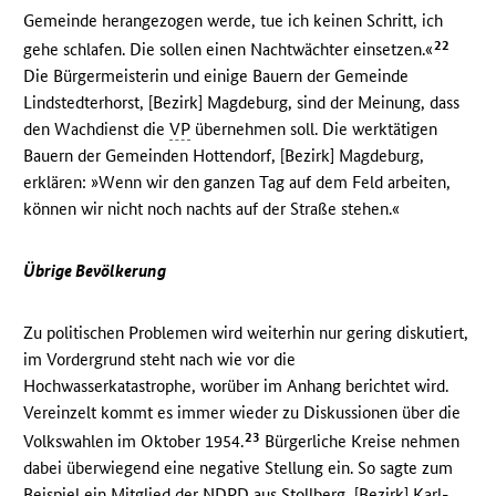
Gemeinde herangezogen werde, tue ich keinen Schritt, ich
22
gehe schlafen. Die sollen einen Nachtwächter einsetzen.«
Die Bürgermeisterin und einige Bauern der Gemeinde
Lindstedterhorst, [Bezirk] Magdeburg, sind der Meinung, dass
den Wachdienst die
VP
übernehmen soll. Die werktätigen
Bauern der Gemeinden Hottendorf, [Bezirk] Magdeburg,
erklären: »Wenn wir den ganzen Tag auf dem Feld arbeiten,
können wir nicht noch nachts auf der Straße stehen.«
Übrige Bevölkerung
Zu politischen Problemen wird weiterhin nur gering diskutiert,
im Vordergrund steht nach wie vor die
Hochwasserkatastrophe, worüber im Anhang berichtet wird.
Vereinzelt kommt es immer wieder zu Diskussionen über die
23
Volkswahlen im Oktober 1954.
Bürgerliche Kreise nehmen
dabei überwiegend eine negative Stellung ein. So sagte zum
Beispiel ein Mitglied der
NDPD
aus Stollberg, [Bezirk] Karl-