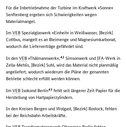
Für die Inbetriebnahme der Turbine im Kraftwerk »Sonne«
Senftenberg ergeben sich Schwierigkeiten wegen
Materialmangel.
Im
VEB
Spezialglaswerk »Einheit« in Weißwasser, [Bezirk]
Cottbus, mangelt es an Bleimenge und Magnesiumkarbonat,
wodurch die Lieferverträge gefährdet sind.
42
In den
VEB
»Thälmannwerk«,
Simsonwerk und
IFA
-Werk in
Zella-Mehlis, [Bezirk] Suhl, wird das Material nicht planmäßig
angeliefert, wodurch wiederum die Pläne der genannten
Betriebe schlecht erfüllt werden können.
43
Im
VEB
Isokond Berlin
fehlt seit längerer Zeit Papier für die
Herstellung von Hartpapierzylindern.
In den Kreisen Bergen und Wolgast, [Bezirk] Rostock, fehlen
bei der Reichsbahn Arbeitskräfte.
Im
VEB
Transformatorenwerk Oberspree Berlin fehlen