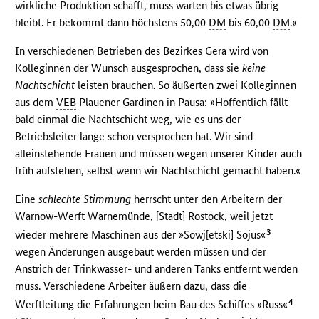
wirkliche Produktion schafft, muss warten bis etwas übrig
bleibt. Er bekommt dann höchstens 50,00
DM
bis 60,00
DM
.«
In verschiedenen Betrieben des Bezirkes Gera wird von
Kolleginnen der Wunsch ausgesprochen, dass sie
keine
Nachtschicht
leisten brauchen. So äußerten zwei Kolleginnen
aus dem
VEB
Plauener Gardinen in Pausa: »Hoffentlich fällt
bald einmal die Nachtschicht weg, wie es uns der
Betriebsleiter lange schon versprochen hat. Wir sind
alleinstehende Frauen und müssen wegen unserer Kinder auch
früh aufstehen, selbst wenn wir Nachtschicht gemacht haben.«
Eine
schlechte Stimmung
herrscht unter den Arbeitern der
Warnow-Werft Warnemünde, [Stadt] Rostock, weil jetzt
3
wieder mehrere Maschinen aus der »Sowj[etski] Sojus«
wegen Änderungen ausgebaut werden müssen und der
Anstrich der Trinkwasser- und anderen Tanks entfernt werden
muss. Verschiedene Arbeiter äußern dazu, dass die
4
Werftleitung die Erfahrungen beim Bau des Schiffes »Russ«