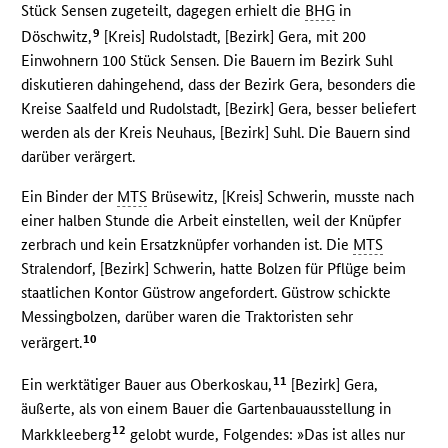
Stück Sensen zugeteilt, dagegen erhielt die
BHG
in
9
Döschwitz,
[Kreis] Rudolstadt, [Bezirk] Gera, mit 200
Einwohnern 100 Stück Sensen. Die Bauern im Bezirk Suhl
diskutieren dahingehend, dass der Bezirk Gera, besonders die
Kreise Saalfeld und Rudolstadt, [Bezirk] Gera, besser beliefert
werden als der Kreis Neuhaus, [Bezirk] Suhl. Die Bauern sind
darüber verärgert.
Ein Binder der
MTS
Brüsewitz, [Kreis] Schwerin, musste nach
einer halben Stunde die Arbeit einstellen, weil der Knüpfer
zerbrach und kein Ersatzknüpfer vorhanden ist. Die
MTS
Stralendorf, [Bezirk] Schwerin, hatte Bolzen für Pflüge beim
staatlichen Kontor Güstrow angefordert. Güstrow schickte
Messingbolzen, darüber waren die Traktoristen sehr
10
verärgert.
11
Ein werktätiger Bauer aus Oberkoskau,
[Bezirk] Gera,
äußerte, als von einem Bauer die Gartenbauausstellung in
12
Markkleeberg
gelobt wurde, Folgendes: »Das ist alles nur