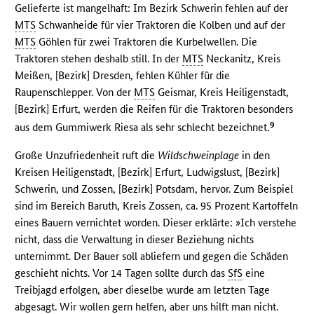
Gelieferte ist mangelhaft: Im Bezirk Schwerin fehlen auf der
MTS
Schwanheide für vier Traktoren die Kolben und auf der
MTS
Göhlen für zwei Traktoren die Kurbelwellen. Die
Traktoren stehen deshalb still. In der
MTS
Neckanitz, Kreis
Meißen, [Bezirk] Dresden, fehlen Kühler für die
Raupenschlepper. Von der
MTS
Geismar, Kreis Heiligenstadt,
[Bezirk] Erfurt, werden die Reifen für die Traktoren besonders
9
aus dem Gummiwerk Riesa als sehr schlecht bezeichnet.
Große Unzufriedenheit ruft die
Wildschweinplage
in den
Kreisen Heiligenstadt, [Bezirk] Erfurt, Ludwigslust, [Bezirk]
Schwerin, und Zossen, [Bezirk] Potsdam, hervor. Zum Beispiel
sind im Bereich Baruth, Kreis Zossen, ca. 95 Prozent Kartoffeln
eines Bauern vernichtet worden. Dieser erklärte: »Ich verstehe
nicht, dass die Verwaltung in dieser Beziehung nichts
unternimmt. Der Bauer soll abliefern und gegen die Schäden
geschieht nichts. Vor 14 Tagen sollte durch das
SfS
eine
Treibjagd erfolgen, aber dieselbe wurde am letzten Tage
abgesagt. Wir wollen gern helfen, aber uns hilft man nicht.