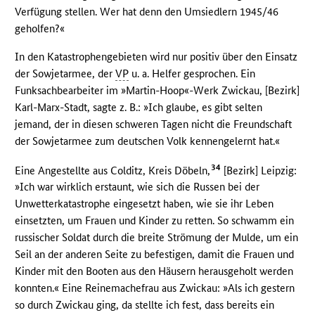
Verfügung stellen. Wer hat denn den Umsiedlern 1945/46
geholfen?«
In den Katastrophengebieten wird nur positiv über den Einsatz
der Sowjetarmee, der
VP
u. a. Helfer gesprochen. Ein
Funksachbearbeiter im »Martin-Hoop«-Werk Zwickau, [Bezirk]
Karl-Marx-Stadt, sagte z. B.: »Ich glaube, es gibt selten
jemand, der in diesen schweren Tagen nicht die Freundschaft
der Sowjetarmee zum deutschen Volk kennengelernt hat.«
34
Eine Angestellte aus Colditz, Kreis Döbeln,
[Bezirk] Leipzig:
»Ich war wirklich erstaunt, wie sich die Russen bei der
Unwetterkatastrophe eingesetzt haben, wie sie ihr Leben
einsetzten, um Frauen und Kinder zu retten. So schwamm ein
russischer Soldat durch die breite Strömung der Mulde, um ein
Seil an der anderen Seite zu befestigen, damit die Frauen und
Kinder mit den Booten aus den Häusern herausgeholt werden
konnten.« Eine Reinemachefrau aus Zwickau: »Als ich gestern
so durch Zwickau ging, da stellte ich fest, dass bereits ein