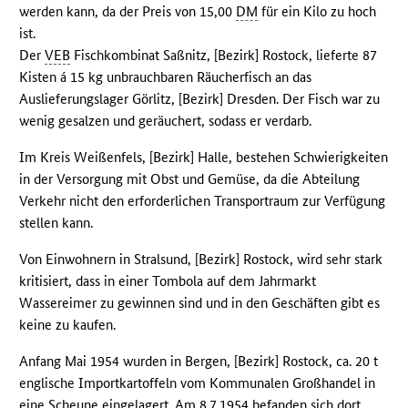
werden kann, da der Preis von 15,00
DM
für ein Kilo zu hoch
ist.
Der
VEB
Fischkombinat Saßnitz, [Bezirk] Rostock, lieferte 87
Kisten á 15 kg unbrauchbaren Räucherfisch an das
Auslieferungslager Görlitz, [Bezirk] Dresden. Der Fisch war zu
wenig gesalzen und geräuchert, sodass er verdarb.
Im Kreis Weißenfels, [Bezirk] Halle, bestehen Schwierigkeiten
in der Versorgung mit Obst und Gemüse, da die Abteilung
Verkehr nicht den erforderlichen Transportraum zur Verfügung
stellen kann.
Von Einwohnern in Stralsund, [Bezirk] Rostock, wird sehr stark
kritisiert, dass in einer Tombola auf dem Jahrmarkt
Wassereimer zu gewinnen sind und in den Geschäften gibt es
keine zu kaufen.
Anfang Mai 1954 wurden in Bergen, [Bezirk] Rostock, ca. 20 t
englische Importkartoffeln vom Kommunalen Großhandel in
eine Scheune eingelagert. Am 8.7.1954 befanden sich dort