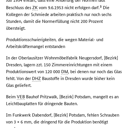
Juli 1954 erklärt, dass eine Änderung der Normen laut
3
Beschluss des
ZK
vom 9.6.1953 nicht erfolgen darf.
Die
Kollegen der Schmiede arbeiten praktisch nur noch sechs
Stunden, damit die Normerfüllung nicht 200 Prozent
übersteigt.
Produktionsschwierigkeiten,
die wegen Material- und
Arbeitskräftemangel entstanden
In der Oberlausitzer Wohnmöbelfabrik Neugersdorf, [Bezirk]
Dresden, lagern zzt. 150 Zimmereinrichtungen mit einem
Produktionswert von 120 000
DM
, bei denen nur noch das Glas
fehlt. Von der
DHZ
Baustoffe in Dresden wurde bisher kein
Glas geliefert.
Beim
VEB
Bauhof Pritzwalk, [Bezirk] Potsdam, mangelt es an
Leichtbauplatten für dringende Bauten.
Im Funkwerk Dabendorf, [Bezirk] Potsdam, fehlen Schrauben
von 3 × 6 mm, die dringend für die Produktion benötigt