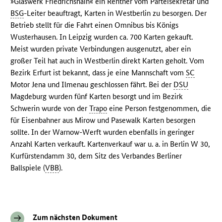
»Glaswerk Friedrichshain« ein Rentner vom Parteisekretär und
BSG
-Leiter beauftragt, Karten in Westberlin zu besorgen. Der
Betrieb stellt für die Fahrt einen Omnibus bis Königs
Wusterhausen. In Leipzig wurden ca. 700 Karten gekauft.
Meist wurden private Verbindungen ausgenutzt, aber ein
großer Teil hat auch in Westberlin direkt Karten geholt. Vom
Bezirk Erfurt ist bekannt, dass je eine Mannschaft vom
SC
Motor Jena und Ilmenau geschlossen fährt. Bei der
DSU
Magdeburg wurden fünf Karten besorgt und im Bezirk
Schwerin wurde von der
Trapo
eine Person festgenommen, die
für Eisenbahner aus Mirow und Pasewalk Karten besorgen
sollte. In der Warnow-Werft wurden ebenfalls in geringer
Anzahl Karten verkauft. Kartenverkauf war u. a. in Berlin W 30,
Kurfürstendamm 30, dem Sitz des Verbandes Berliner
Ballspiele (
VBB
).
Zum nächsten Dokument