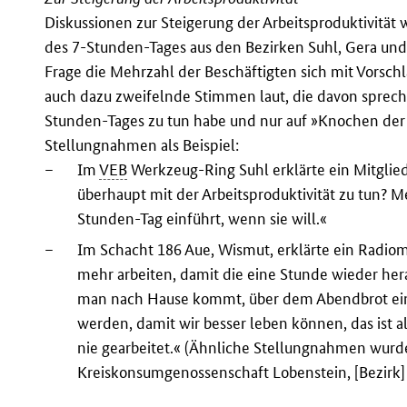
Diskussionen zur Steigerung der Arbeitsproduktivit
des 7-Stunden-Tages aus den Bezirken Suhl, Gera un
Frage die Mehrzahl der Beschäftigten sich mit Vorsch
auch dazu zweifelnde Stimmen laut, die davon spreche
Stunden-Tages zu tun habe und nur auf »Knochen der A
Stellungnahmen als Beispiel:
–
Im
VEB
Werkzeug-Ring Suhl erklärte ein Mitglied
überhaupt mit der Arbeitsproduktivität zu tun? M
Stunden-Tag einführt, wenn sie will.«
–
Im Schacht 186 Aue, Wismut, erklärte ein Radiom
mehr arbeiten, damit die eine Stunde wieder he
man nach Hause kommt, über dem Abendbrot einsch
werden, damit wir besser leben können, das ist a
nie gearbeitet.« (Ähnliche Stellungnahmen wurd
Kreiskonsumgenossenschaft Lobenstein, [Bezirk] 