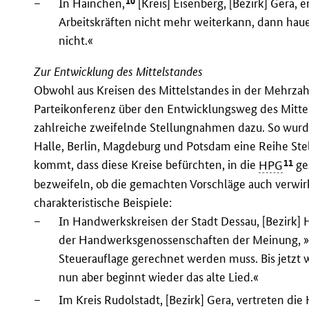
10
–
In Hainchen,
[Kreis] Eisenberg, [Bezirk] Gera, 
Arbeitskräften nicht mehr weiterkann, dann hau
nicht.«
Zur Entwicklung des Mittelstandes
Obwohl aus Kreisen des Mittelstandes in der Mehrzahl 
Parteikonferenz über den Entwicklungsweg des Mittels
zahlreiche zweifelnde Stellungnahmen dazu. So wurde
Halle, Berlin, Magdeburg und Potsdam eine Reihe S
11
kommt, dass diese Kreise befürchten, in die
HPG
ge
bezweifeln, ob die gemachten Vorschläge auch verwi
charakteristische Beispiele:
–
In Handwerkskreisen der Stadt Dessau, [Bezirk]
der Handwerksgenossenschaften der Meinung, »da
Steuerauflage gerechnet werden muss. Bis jetzt w
nun aber beginnt wieder das alte Lied.«
–
Im Kreis Rudolstadt, [Bezirk] Gera, vertreten d