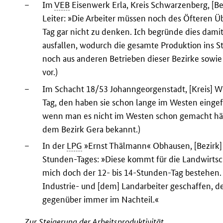
–
Im
VEB
Eisenwerk Erla, Kreis Schwarzenberg, [Bez
Leiter: »Die Arbeiter müssen noch des Öfteren 
Tag gar nicht zu denken. Ich begründe dies damit
ausfallen, wodurch die gesamte Produktion ins 
noch aus anderen Betrieben dieser Bezirke sowie
vor.)
–
Im Schacht 18/53 Johanngeorgenstadt, [Kreis] Wi
Tag, den haben sie schon lange im Westen einge
wenn man es nicht im Westen schon gemacht hä
dem Bezirk Gera bekannt.)
–
In der
LPG
»Ernst Thälmann« Obhausen, [Bezirk] H
Stunden-Tages: »Diese kommt für die Landwirtscha
mich doch der 12- bis 14-Stunden-Tag bestehen.
Industrie- und [dem] Landarbeiter geschaffen, de
gegenüber immer im Nachteil.«
Zur Steigerung der Arbeitsproduktivität