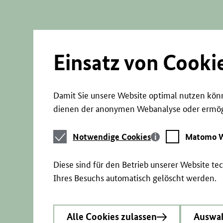
Direkt
zum
Seiteninhalt
springen
Einsatz von Cooki
Damit Sie unsere Website optimal nutzen könn
dienen der anonymen Webanalyse oder ermögl
Notwendige
Matomo
Notwendige Cookies
Matomo W
Cookies
Webstatistik
Diese sind für den Betrieb unserer Website t
Ihres Besuchs automatisch gelöscht werden.
Alle Cookies zulassen
Auswah