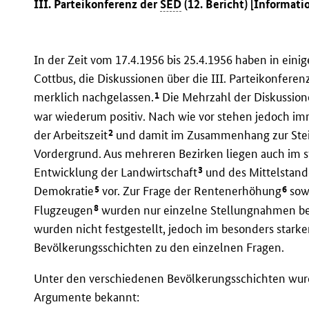
III. Parteikonferenz der
SED
(12. Bericht) [Informati
In der Zeit vom 17.4.1956 bis 25.4.1956 haben in einig
Cottbus, die Diskussionen über die III. Parteikonfere
1
merklich nachgelassen.
Die Mehrzahl der Diskussion
war wiederum positiv. Nach wie vor stehen jedoch i
2
der Arbeitszeit
und damit im Zusammenhang zur Steig
Vordergrund. Aus mehreren Bezirken liegen auch im 
3
Entwicklung der Landwirtschaft
und des Mittelstand
5
6
Demokratie
vor. Zur Frage der Rentenerhöhung
sow
8
Flugzeugen
wurden nur einzelne Stellungnahmen be
wurden nicht festgestellt, jedoch im besonders star
Bevölkerungsschichten zu den einzelnen Fragen.
Unter den verschiedenen Bevölkerungsschichten wur
Argumente bekannt: