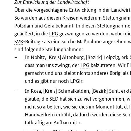
Zur Entwicklung der Landwirtschaft
Über die vorgeschlagene Entwicklung in der Landwirts
So wurden aus diesen Kreisen wiederum Stellungnahme
Potsdam und Gera bekannt. In diesen Stellungnahm
geäußert, in die
LPG
gezwungen zu werden, wobei die
SVK
-Beiträge als eine solche Maßnahme angesehen w
sind folgende Stellungnahmen:
–
In Nobitz, [Kreis] Altenburg, [Bezirk] Leipzig, erkl
dass man uns zwingt, der
LPG
beizutreten. Wir 
gemacht und uns bleibt nichts anderes übrig, als 
und es gibt nur noch
LPG
!«
–
In Rosa, [Kreis] Schmalkalden, [Bezirk] Suhl, er
glaube, die
SED
hat sich zu viel vorgenommen, wen
nicht so arbeiten, wie sie dies im Moment tut, d. h
Handwerkern erhöht, dadurch werden diese Schi
tatkräftig am Aufbau mit.«