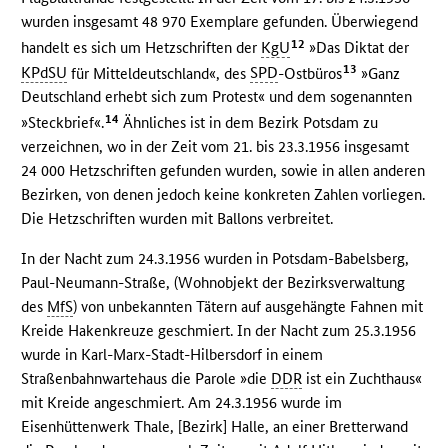
wurden insgesamt 48 970 Exemplare gefunden. Überwiegend
12
handelt es sich um Hetzschriften der
KgU
»Das Diktat der
13
KPdSU
für Mitteldeutschland«, des
SPD
-Ostbüros
»Ganz
Deutschland erhebt sich zum Protest« und dem sogenannten
14
»Steckbrief«.
Ähnliches ist in dem Bezirk Potsdam zu
verzeichnen, wo in der Zeit vom 21. bis 23.3.1956 insgesamt
24 000 Hetzschriften gefunden wurden, sowie in allen anderen
Bezirken, von denen jedoch keine konkreten Zahlen vorliegen.
Die Hetzschriften wurden mit Ballons verbreitet.
In der Nacht zum 24.3.1956 wurden in Potsdam-Babelsberg,
Paul-Neumann-Straße, (Wohnobjekt der Bezirksverwaltung
des
MfS
) von unbekannten Tätern auf ausgehängte Fahnen mit
Kreide Hakenkreuze geschmiert. In der Nacht zum 25.3.1956
wurde in Karl-Marx-Stadt-Hilbersdorf in einem
Straßenbahnwartehaus die Parole »die
DDR
ist ein Zuchthaus«
mit Kreide angeschmiert. Am 24.3.1956 wurde im
Eisenhüttenwerk Thale, [Bezirk] Halle, an einer Bretterwand