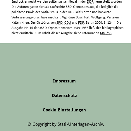
Eindruck erweckt werden sollte, sie sei illegal in der
DDR
hergestellt worden.
Die Autoren gaben sich als »aufrechte
SED
-Genossen« aus, die lediglich die
politische Praxis des Sozialismus in der
DDR
kritisierten und konkrete
Verbesserungsvorschläge machten. Vgl. dazu Buschfort, Wolfgang: Parteien im
Kalten Krieg. Die Ostbüros von
SPD
,
CDU
und
FDP
. Berlin 2000, S. 124 f. Die
Ausgabe Nr. 16 der »
SED
-Opposition« vom März 1956 ließ sich bibliographisch
nicht ermitteln. Zum Inhalt dieser Ausgabe siehe Information
M85/56
.
Impressum
Datenschutz
Cookie-Einstellungen
© Copyright by Stasi-Unterlagen-Archiv.