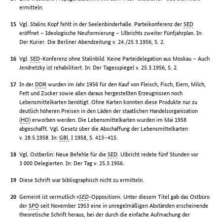
ermitteln.
Vgl. Stalins Kopf fehlt in der Seelenbinderhalle. Parteikonferenz der
SED
eröffnet – Ideologische Neuformierung – Ulbrichts zweiter Fünfjahrplan. In:
Der Kurier. Die Berliner Abendzeitung v. 24./25.3.1956, S. 2.
Vgl.
SED
-Konferenz ohne Stalinbild. Keine Parteidelegation aus Moskau – Auch
Jendretzky ist rehabilitiert. In: Der Tagesspiegel v. 25.3.1956, S. 2.
In der
DDR
wurden im Jahr 1956 für den Kauf von Fleisch, Fisch, Eiern, Milch,
Fett und Zucker sowie allen daraus hergestellten Erzeugnissen noch
Lebensmittelkarten benötigt. Ohne Karten konnten diese Produkte nur zu
deutlich höheren Preisen in den Läden der staatlichen Handelsorganisation
(
HO
) erworben werden. Die Lebensmittelkarten wurden im Mai 1958
abgeschafft. Vgl. Gesetz über die Abschaffung der Lebensmittelkarten
v. 28.5.1958. In:
GBl.
I 1958, S. 413–415.
Vgl. Ostberlin: Neue Befehle für die
SED
. Ulbricht redete fünf Stunden vor
3 000 Delegierten. In: Der Tag v. 25.3.1956.
Diese Schrift war bibliographisch nicht zu ermitteln.
Gemeint ist vermutlich »
SED
-Opposition«. Unter diesem Titel gab das Ostbüro
der
SPD
seit November 1953 eine in unregelmäßigen Abständen erscheinende
theoretische Schrift heraus, bei der durch die einfache Aufmachung der