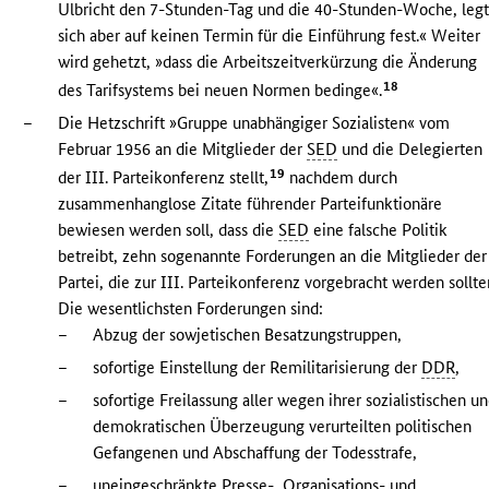
Ulbricht den 7-Stunden-Tag und die 40-Stunden-Woche, leg
sich aber auf keinen Termin für die Einführung fest.« Weiter
wird gehetzt, »dass die Arbeitszeitverkürzung die Änderung
18
des Tarifsystems bei neuen Normen bedinge«.
–
Die Hetzschrift »Gruppe unabhängiger Sozialisten« vom
Februar 1956 an die Mitglieder der
SED
und die Delegierten
19
der III. Parteikonferenz stellt,
nachdem durch
zusammenhanglose Zitate führender Parteifunktionäre
bewiesen werden soll, dass die
SED
eine falsche Politik
betreibt, zehn sogenannte Forderungen an die Mitglieder der
Partei, die zur III. Parteikonferenz vorgebracht werden sollte
Die wesentlichsten Forderungen sind:
–
Abzug der sowjetischen Besatzungstruppen,
–
sofortige Einstellung der Remilitarisierung der
DDR
,
–
sofortige Freilassung aller wegen ihrer sozialistischen u
demokratischen Überzeugung verurteilten politischen
Gefangenen und Abschaffung der Todesstrafe,
–
uneingeschränkte Presse-, Organisations- und