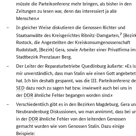
müsste die Parteikonferenz mehr bringen, als bisher in den
Zeitungen zu lesen war, denn das interessiert ja alle
Menschen.«
–
In gleicher Weise diskutieren die Genossen Richter und
7
Staatsanwälte des Kreisgerichtes Ribnitz-Damgarten,
[Bezir
Rostock, die Angestellten der Kreiskonsumgenossenschaft
Rudolstadt, [Bezirk] Gera, sowie Arbeiter einer Privatfirma im
Stadtbezirk Prenzlauer Berg.
–
Der Leiter der Reparaturbetriebe Quedlinburg äußerte: »Es is
mir unverständlich, dass man Stalin wie einen Gott angebetet
hat. Ich bin deshalb gespannt, was die III. Parteikonferenz de
SED
dazu noch zu sagen hat bzw. inwieweit auch bei uns in
der
DDR
ähnliche Fehler begangen worden sind.«
–
Verschiedentlich gibt es in den Bezirken Magdeburg, Gera u
Neubrandenburg Diskussionen, wo man annimmt, dass bei u
in der
DDR
ähnliche Fehler von den leitenden Genossen
gemacht wurden wie vom Genossen Stalin. Dazu einige
Beispiele: