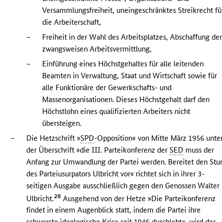
Versammlungsfreiheit, uneingeschränktes Streikrecht fü
die Arbeiterschaft,
–
Freiheit in der Wahl des Arbeitsplatzes, Abschaffung de
zwangsweisen Arbeitsvermittlung,
–
Einführung eines Höchstgehaltes für alle leitenden
Beamten in Verwaltung, Staat und Wirtschaft sowie für
alle Funktionäre der Gewerkschafts- und
Massenorganisationen. Dieses Höchstgehalt darf den
Höchstlohn eines qualifizierten Arbeiters nicht
übersteigen.
–
Die Hetzschrift »
SPD
-Opposition« von Mitte März 1956 unte
der Überschrift »die III. Parteikonferenz der
SED
muss der
Anfang zur Umwandlung der Partei werden. Bereitet den Stu
des Parteiusurpators Ulbricht vor« richtet sich in ihrer 3-
seitigen Ausgabe ausschließlich gegen den Genossen Walter
20
Ulbricht.
Ausgehend von der Hetze »Die Parteikonferenz
findet in einem Augenblick statt, indem die Partei ihre
schwerste ideologische Krise seit 1946 durchlebt«, wird der