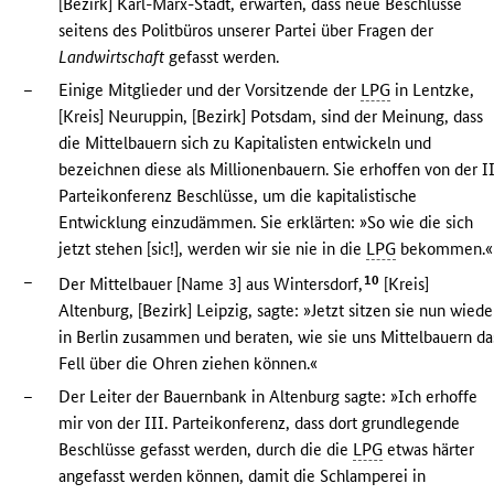
[Bezirk] Karl-Marx-Stadt, erwarten, dass neue Beschlüsse
seitens des Politbüros unserer Partei über Fragen der
Landwirtschaft
gefasst werden.
–
Einige Mitglieder und der Vorsitzende der
LPG
in Lentzke,
[Kreis] Neuruppin, [Bezirk] Potsdam, sind der Meinung, dass
die Mittelbauern sich zu Kapitalisten entwickeln und
bezeichnen diese als Millionenbauern. Sie erhoffen von der II
Parteikonferenz Beschlüsse, um die kapitalistische
Entwicklung einzudämmen. Sie erklärten: »So wie die sich
jetzt stehen [sic!], werden wir sie nie in die
LPG
bekommen.«
–
10
Der Mittelbauer [Name 3] aus Wintersdorf,
[Kreis]
Altenburg, [Bezirk] Leipzig, sagte: »Jetzt sitzen sie nun wiede
in Berlin zusammen und beraten, wie sie uns Mittelbauern da
Fell über die Ohren ziehen können.«
–
Der Leiter der Bauernbank in Altenburg sagte: »Ich erhoffe
mir von der III. Parteikonferenz, dass dort grundlegende
Beschlüsse gefasst werden, durch die die
LPG
etwas härter
angefasst werden können, damit die Schlamperei in