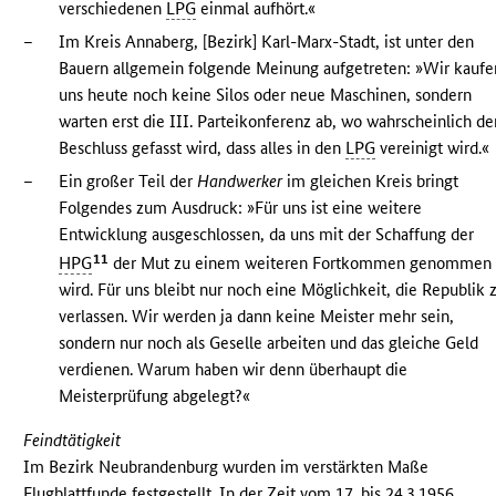
verschiedenen
LPG
einmal aufhört.«
–
Im Kreis Annaberg, [Bezirk] Karl-Marx-Stadt, ist unter den
Bauern allgemein folgende Meinung aufgetreten: »Wir kaufe
uns heute noch keine Silos oder neue Maschinen, sondern
warten erst die III. Parteikonferenz ab, wo wahrscheinlich de
Beschluss gefasst wird, dass alles in den
LPG
vereinigt wird.«
–
Ein großer Teil der
Handwerker
im gleichen Kreis bringt
Folgendes zum Ausdruck: »Für uns ist eine weitere
Entwicklung ausgeschlossen, da uns mit der Schaffung der
11
HPG
der Mut zu einem weiteren Fortkommen genommen
wird. Für uns bleibt nur noch eine Möglichkeit, die Republik 
verlassen. Wir werden ja dann keine Meister mehr sein,
sondern nur noch als Geselle arbeiten und das gleiche Geld
verdienen. Warum haben wir denn überhaupt die
Meisterprüfung abgelegt?«
Feindtätigkeit
Im Bezirk Neubrandenburg wurden im verstärkten Maße
Flugblattfunde festgestellt. In der Zeit vom 17. bis 24.3.1956