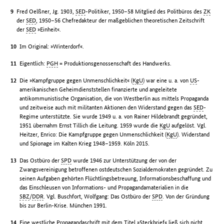
Fred Oelßner, Jg. 1903,
SED
-Politiker, 1950–58 Mitglied des Politbüros des
ZK
der
SED
, 1950–56 Chefredakteur der maßgeblichen theoretischen Zeitschrift
der
SED
»Einheit«.
Im Original: »Winterdorf«.
Eigentlich:
PGH
= Produktionsgenossenschaft des Handwerks.
Die »Kampfgruppe gegen Unmenschlichkeit« (
KgU
) war eine u. a. von
US
-
amerikanischen Geheimdienststellen finanzierte und angeleitete
antikommunistische Organisation, die von Westberlin aus mittels Propaganda
und zeitweise auch mit militanten Aktionen den Widerstand gegen das
SED
-
Regime unterstützte. Sie wurde 1949 u. a. von Rainer Hildebrandt gegründet,
1951 übernahm Ernst Tillich die Leitung. 1959 wurde die
KgU
aufgelöst. Vgl.
Heitzer, Enrico: Die Kampfgruppe gegen Unmenschlichkeit (
KgU
). Widerstand
und Spionage im Kalten Krieg 1948–1959. Köln 2015.
Das Ostbüro der
SPD
wurde 1946 zur Unterstützung der von der
Zwangsvereinigung betroffenen ostdeutschen Sozialdemokraten gegründet. Zu
seinen Aufgaben gehörten Flüchtlingsbetreuung, Informationsbeschaffung und
das Einschleusen von Informations- und Propagandamaterialien in die
SBZ
/
DDR
. Vgl. Buschfort, Wolfgang: Das Ostbüro der
SPD
. Von der Gründung
bis zur Berlin-Krise. München 1991.
Eine westliche Propagandaschrift mit dem Titel »Steckbrief« ließ sich nicht