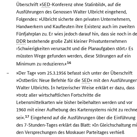
Überschrift »
SED
-Konferenz ohne Stalinbild«, auf die
Ausführungen des Genossen Walter Ulbricht eingehend,
Folgendes: »Ulbricht sicherte den privaten Unternehmern,
Handwerkern und Kaufleuten ihre Existenz auch im zweiten
Fünfjahrplan zu. Er wies jedoch darauf hin, dass sie noch in d
DDR
bestehende große Zahl kleiner Privatunternehmen
›Schwierigkeiten verursacht und die Planaufgaben stört.‹ Es
müssten Wege gefunden werden, diese Störungen auf ein
16
Minimum zu reduzieren.«
–
»Der Tag« vom 25.3.1956 befasst sich unter der Überschrift
»Ostberlin: Neue Befehle für die
SED
« mit den Ausführunge
Walter Ulbrichts. In hetzerischer Weise erklärt er dazu, dass
»trotz aller wirtschaftlichen Fortschritte die
Lebensmittelkarten wie bisher beibehalten werden und vor
1960 mit einer Aufhebung des Kartensystems nicht zu rechn
17
sei«.
Eingehend auf die Ausführungen über die Einführung
des 7-Stunden-Tages erklärt das Blatt: »In Gleichschaltung mi
den Versprechungen des Moskauer Parteitages verhieß