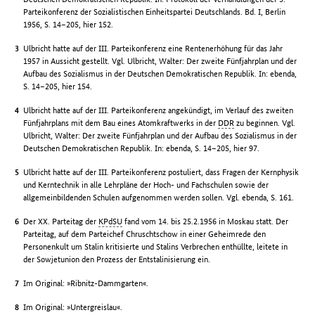
Parteikonferenz der Sozialistischen Einheitspartei Deutschlands. Bd. I, Berlin
1956, S. 14–205, hier 152.
Ulbricht hatte auf der III. Parteikonferenz eine Rentenerhöhung für das Jahr
1957 in Aussicht gestellt. Vgl. Ulbricht, Walter: Der zweite Fünfjahrplan und der
Aufbau des Sozialismus in der Deutschen Demokratischen Republik. In: ebenda,
S. 14–205, hier 154.
Ulbricht hatte auf der III. Parteikonferenz angekündigt, im Verlauf des zweiten
Fünfjahrplans mit dem Bau eines Atomkraftwerks in der
DDR
zu beginnen. Vgl.
Ulbricht, Walter: Der zweite Fünfjahrplan und der Aufbau des Sozialismus in der
Deutschen Demokratischen Republik. In: ebenda, S. 14–205, hier 97.
Ulbricht hatte auf der III. Parteikonferenz postuliert, dass Fragen der Kernphysik
und Kerntechnik in alle Lehrpläne der Hoch- und Fachschulen sowie der
allgemeinbildenden Schulen aufgenommen werden sollen. Vgl. ebenda, S. 161.
Der XX. Parteitag der
KPdSU
fand vom 14. bis 25.2.1956 in Moskau statt. Der
Parteitag, auf dem Parteichef Chruschtschow in einer Geheimrede den
Personenkult um Stalin kritisierte und Stalins Verbrechen enthüllte, leitete in
der Sowjetunion den Prozess der Entstalinisierung ein.
Im Original: »Ribnitz-Dammgarten«.
Im Original: »Untergreislau«.