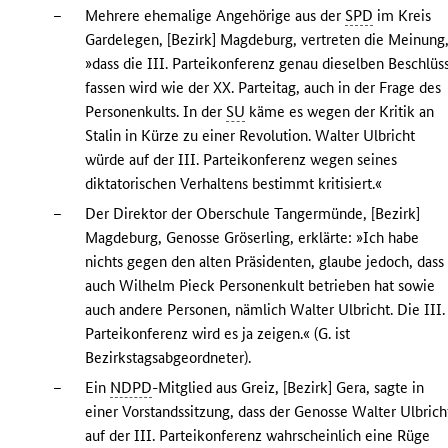
–
Mehrere ehemalige Angehörige aus der
SPD
im Kreis
Gardelegen, [Bezirk] Magdeburg, vertreten die Meinung
»dass die III. Parteikonferenz genau dieselben Beschlüs
fassen wird wie der XX. Parteitag, auch in der Frage des
Personenkults. In der
SU
käme es wegen der Kritik an
Stalin in Kürze zu einer Revolution. Walter Ulbricht
würde auf der III. Parteikonferenz wegen seines
diktatorischen Verhaltens bestimmt kritisiert.«
–
Der Direktor der Oberschule Tangermünde, [Bezirk]
Magdeburg, Genosse Gröserling, erklärte: »Ich habe
nichts gegen den alten Präsidenten, glaube jedoch, dass
auch Wilhelm Pieck Personenkult betrieben hat sowie
auch andere Personen, nämlich Walter Ulbricht. Die III.
Parteikonferenz wird es ja zeigen.« (G. ist
Bezirkstagsabgeordneter).
–
Ein
NDPD
-Mitglied aus Greiz, [Bezirk] Gera, sagte in
einer Vorstandssitzung, dass der Genosse Walter Ulbrich
auf der III. Parteikonferenz wahrscheinlich eine Rüge