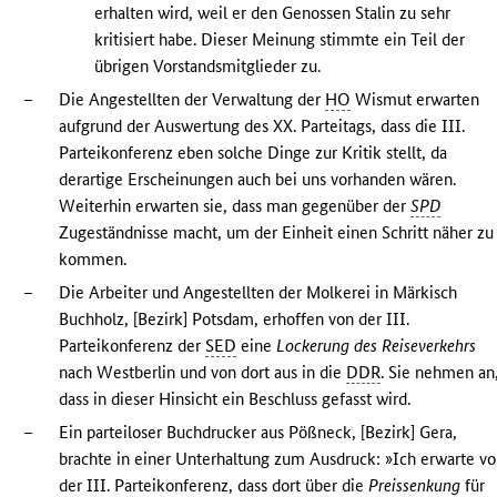
erhalten wird, weil er den Genossen Stalin zu sehr
kritisiert habe. Dieser Meinung stimmte ein Teil der
übrigen Vorstandsmitglieder zu.
–
Die Angestellten der Verwaltung der
HO
Wismut erwarten
aufgrund der Auswertung des XX. Parteitags, dass die III.
Parteikonferenz eben solche Dinge zur Kritik stellt, da
derartige Erscheinungen auch bei uns vorhanden wären.
Weiterhin erwarten sie, dass man gegenüber der
SPD
Zugeständnisse macht, um der Einheit einen Schritt näher zu
kommen.
–
Die Arbeiter und Angestellten der Molkerei in Märkisch
Buchholz, [Bezirk] Potsdam, erhoffen von der III.
Parteikonferenz der
SED
eine
Lockerung des Reiseverkehrs
nach Westberlin und von dort aus in die
DDR
. Sie nehmen an
dass in dieser Hinsicht ein Beschluss gefasst wird.
–
Ein parteiloser Buchdrucker aus Pößneck, [Bezirk] Gera,
brachte in einer Unterhaltung zum Ausdruck: »Ich erwarte v
der III. Parteikonferenz, dass dort über die
Preissenkung
für