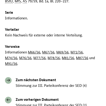
BStU
,
MfS
,
AS
79/59, Bd. 1a, Bl. 220–227.
Serie
Informationen.
Verteiler
Kein Nachweis für externe oder interne Verteilung.
Verweise
Informationen
M66/56
,
M67/56
,
M69/56
,
M72/56
,
M74/56
,
M76/56
,
M77/56
,
M78/56
,
M81/56
,
M87/56
und
M91/56
.
Zum nächsten Dokument
Stimmung zur III. Parteikonferenz der SED (4)
Zum vorherigen Dokument
Stimmung zur III. Parteikonferenz der SED (2)