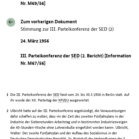
Nr. M69/56]
Zum vorherigen Dokument
Stimmung zur III. Parteikonferenz der SED (2)
24. März 1956
III. Parteikonferenz der
SED
(2. Bericht) [Information
Nr. M67/56]
Die III. Parteikonferenz der
SED
fand vom 24. bis 30.3.1956 in Berlin statt. Auf
ihr wurde der XX. Parteitag der
KPdSU
ausgewertet.
Ulbricht hatte auf der III. Parteikonferenz angekündigt, die Voraussetzungen
dafür schaffen zu wollen, dass »in der Zeit des zweiten Fünfjahrplans in der
Industrie der Siebenstunden-Arbeitstag und in bestimmten Industriezweigen
die 40-Stunden-Woche ohne Lohneinbuße eingeführt werden kann«. Ulbricht,
Walter: Der zweite Fünfjahrplan und der Aufbau des Sozialismus in der
Deutschen Demokratischen Republik. In: Protokoll der Verhandlungen der 3.