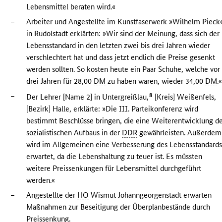
Lebensmittel beraten wird.«
–
Arbeiter und Angestellte im Kunstfaserwerk »Wilhelm Pieck
in Rudolstadt erklärten: »Wir sind der Meinung, dass sich der
Lebensstandard in den letzten zwei bis drei Jahren wieder
verschlechtert hat und dass jetzt endlich die Preise gesenkt
werden sollten. So kosten heute ein Paar Schuhe, welche vor
drei Jahren für 28,00
DM
zu haben waren, wieder 34,00
DM
.
–
8
Der Lehrer [Name 2] in Untergreißlau,
[Kreis] Weißenfels,
[Bezirk] Halle, erklärte: »Die III. Parteikonferenz wird
bestimmt Beschlüsse bringen, die eine Weiterentwicklung d
sozialistischen Aufbaus in der
DDR
gewährleisten. Außerdem
wird im Allgemeinen eine Verbesserung des Lebensstandard
erwartet, da die Lebenshaltung zu teuer ist. Es müssten
weitere Preissenkungen für Lebensmittel durchgeführt
werden.«
–
Angestellte der
HO
Wismut Johanngeorgenstadt erwarten
Maßnahmen zur Beseitigung der Überplanbestände durch
Preissenkung.