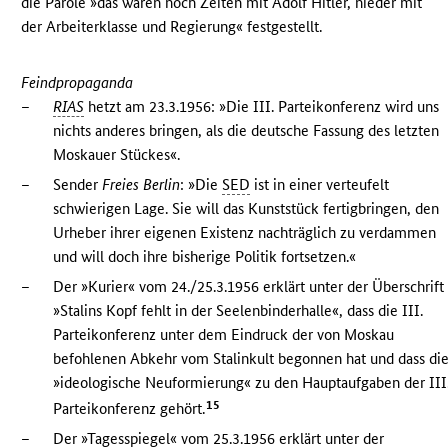
die Parole »das waren noch Zeiten mit Adolf Hitler, nieder mit
der Arbeiterklasse und Regierung« festgestellt.
Feindpropaganda
–
RIAS
hetzt am 23.3.1956: »Die III. Parteikonferenz wird uns
nichts anderes bringen, als die deutsche Fassung des letzten
Moskauer Stückes«.
–
Sender
Freies Berlin
: »Die
SED
ist in einer verteufelt
schwierigen Lage. Sie will das Kunststück fertigbringen, den
Urheber ihrer eigenen Existenz nachträglich zu verdammen
und will doch ihre bisherige Politik fortsetzen.«
–
Der »Kurier« vom 24./25.3.1956 erklärt unter der Überschrift
»Stalins Kopf fehlt in der Seelenbinderhalle«, dass die III.
Parteikonferenz unter dem Eindruck der von Moskau
befohlenen Abkehr vom Stalinkult begonnen hat und dass di
»ideologische Neuformierung« zu den Hauptaufgaben der III
15
Parteikonferenz gehört.
–
Der »Tagesspiegel« vom 25.3.1956 erklärt unter der