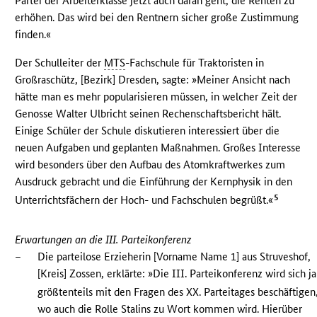
Partei der Arbeiterklasse jetzt auch daran geht, die Renten zu
erhöhen. Das wird bei den Rentnern sicher große Zustimmung
finden.«
Der Schulleiter der
MTS
-Fachschule für Traktoristen in
Großraschütz, [Bezirk] Dresden, sagte: »Meiner Ansicht nach
hätte man es mehr popularisieren müssen, in welcher Zeit der
Genosse Walter Ulbricht seinen Rechenschaftsbericht hält.
Einige Schüler der Schule diskutieren interessiert über die
neuen Aufgaben und geplanten Maßnahmen. Großes Interesse
wird besonders über den Aufbau des Atomkraftwerkes zum
Ausdruck gebracht und die Einführung der Kernphysik in den
5
Unterrichtsfächern der Hoch- und Fachschulen begrüßt.«
Erwartungen an die III. Parteikonferenz
–
Die parteilose Erzieherin [Vorname Name 1] aus Struveshof,
[Kreis] Zossen, erklärte: »Die III. Parteikonferenz wird sich ja
größtenteils mit den Fragen des XX. Parteitages beschäftigen
wo auch die Rolle Stalins zu Wort kommen wird. Hierüber