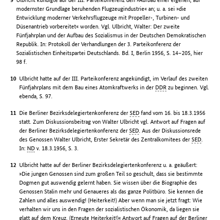
modernster Grundlage beruhenden Flugzeugindustrie« an; u. a. sei »die
Entwicklung moderner Verkehrsflugzeuge mit Propeller-, Turbinen- und
Düsenantrieb vorbereitet« worden. Vgl. Ulbricht, Walter: Der zweite
Fünfjahrplan und der Aufbau des Sozialismus in der Deutschen Demokratischen
Republik. In: Protokoll der Verhandlungen der 3. Parteikonferenz der
Sozialistischen Einheitspartei Deutschlands. Bd. I, Berlin 1956, S. 14–205, hier
98 f.
Ulbricht hatte auf der III. Parteikonferenz angekündigt, im Verlauf des zweiten
Fünfjahrplans mit dem Bau eines Atomkraftwerks in der
DDR
zu beginnen. Vgl.
ebenda, S. 97.
Die Berliner Bezirksdelegiertenkonferenz der
SED
fand vom 16. bis 18.3.1956
statt. Zum Diskussionsbeitrag von Walter Ulbricht vgl. Antwort auf Fragen auf
der Berliner Bezirksdelegiertenkonferenz der
SED
. Aus der Diskussionsrede
des Genossen Walter Ulbricht, Erster Sekretär des Zentralkomitees der
SED
.
In:
ND
v. 18.3.1956, S. 3.
Ulbricht hatte auf der Berliner Bezirksdelegiertenkonferenz u. a. geäußert:
»Die jungen Genossen sind zum großen Teil so geschult, dass sie bestimmte
Dogmen gut auswendig gelernt haben. Sie wissen über die Biographie des
Genossen Stalin mehr und Genaueres als das ganze Politbüro. Sie kennen die
Zahlen und alles auswendig! (Heiterkeit!) Aber wenn man sie jetzt fragt: Wie
verhalten wir uns in den Fragen der sozialistischen Ökonomik, da liegen sie
glatt auf dem Kreuz. (Erneute Heiterkeit!)« Antwort auf Fragen auf der Berliner