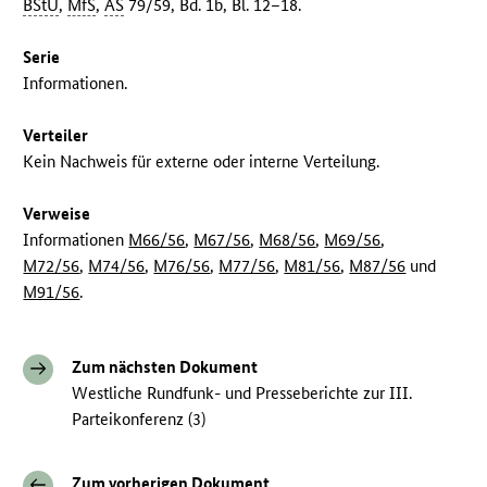
BStU
,
MfS
,
AS
79/59, Bd. 1b, Bl. 12–18.
Serie
Informationen.
Verteiler
Kein Nachweis für externe oder interne Verteilung.
Verweise
Informationen
M66/56
,
M67/56
,
M68/56
,
M69/56
,
M72/56
,
M74/56
,
M76/56
,
M77/56
,
M81/56
,
M87/56
und
M91/56
.
Zum nächsten Dokument
Westliche Rundfunk- und Presseberichte zur III.
Parteikonferenz (3)
Zum vorherigen Dokument