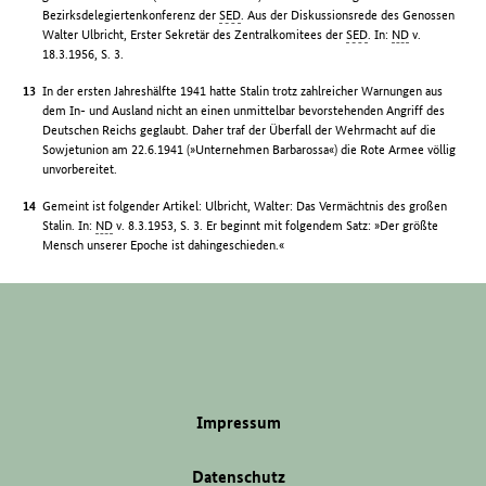
Bezirksdelegiertenkonferenz der
SED
. Aus der Diskussionsrede des Genossen
Walter Ulbricht, Erster Sekretär des Zentralkomitees der
SED
. In:
ND
v.
18.3.1956, S. 3.
In der ersten Jahreshälfte 1941 hatte Stalin trotz zahlreicher Warnungen aus
dem In- und Ausland nicht an einen unmittelbar bevorstehenden Angriff des
Deutschen Reichs geglaubt. Daher traf der Überfall der Wehrmacht auf die
Sowjetunion am 22.6.1941 (»Unternehmen Barbarossa«) die Rote Armee völlig
unvorbereitet.
Gemeint ist folgender Artikel: Ulbricht, Walter: Das Vermächtnis des großen
Stalin. In:
ND
v. 8.3.1953, S. 3. Er beginnt mit folgendem Satz: »Der größte
Mensch unserer Epoche ist dahingeschieden.«
Impressum
Datenschutz