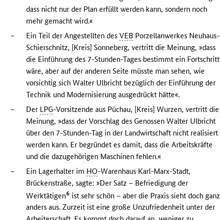
dass nicht nur der Plan erfüllt werden kann, sondern noch
mehr gemacht wird.«
–
Ein Teil der Angestellten des
VEB
Porzellanwerkes Neuhaus-
Schierschnitz, [Kreis] Sonneberg, vertritt die Meinung, »dass
die Einführung des 7-Stunden-Tages bestimmt ein Fortschritt
wäre, aber auf der anderen Seite müsste man sehen, wie
vorsichtig sich Walter Ulbricht bezüglich der Einführung der
Technik und Modernisierung ausgedrückt hätte«.
–
Der
LPG
-Vorsitzende aus Püchau, [Kreis] Wurzen, vertritt die
Meinung, »dass der Vorschlag des Genossen Walter Ulbricht
über den 7-Stunden-Tag in der Landwirtschaft nicht realisiert
werden kann. Er begründet es damit, dass die Arbeitskräfte
und die dazugehörigen Maschinen fehlen.«
–
Ein Lagerhalter im
HO
-Warenhaus Karl-Marx-Stadt,
Brückenstraße, sagte: »Der Satz – Befriedigung der
6
Werktätigen
ist sehr schön – aber die Praxis sieht doch gan
anders aus. Zurzeit ist eine große Unzufriedenheit unter der
Arbeiterschaft. Es kommt doch darauf an, weniger zu