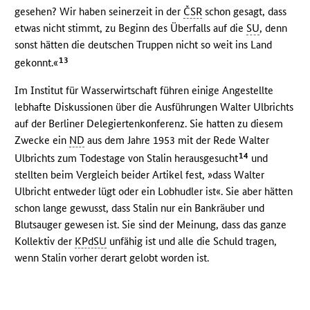
gesehen? Wir haben seinerzeit in der
ČSR
schon gesagt, dass
etwas nicht stimmt, zu Beginn des Überfalls auf die
SU
, denn
sonst hätten die deutschen Truppen nicht so weit ins Land
13
gekonnt.«
Im Institut für Wasserwirtschaft führen einige Angestellte
lebhafte Diskussionen über die Ausführungen Walter Ulbrichts
auf der Berliner Delegiertenkonferenz. Sie hatten zu diesem
Zwecke ein
ND
aus dem Jahre 1953 mit der Rede Walter
14
Ulbrichts zum Todestage von Stalin herausgesucht
und
stellten beim Vergleich beider Artikel fest, »dass Walter
Ulbricht entweder lügt oder ein Lobhudler ist«. Sie aber hätten
schon lange gewusst, dass Stalin nur ein Bankräuber und
Blutsauger gewesen ist. Sie sind der Meinung, dass das ganze
Kollektiv der
KPdSU
unfähig ist und alle die Schuld tragen,
wenn Stalin vorher derart gelobt worden ist.