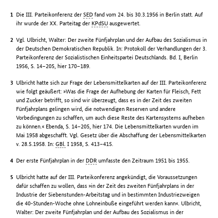
Die III. Parteikonferenz der
SED
fand vom 24. bis 30.3.1956 in Berlin statt. Auf
ihr wurde der XX. Parteitag der
KPdSU
ausgewertet.
Vgl. Ulbricht, Walter: Der zweite Fünfjahrplan und der Aufbau des Sozialismus in
der Deutschen Demokratischen Republik. In: Protokoll der Verhandlungen der 3.
Parteikonferenz der Sozialistischen Einheitspartei Deutschlands. Bd. I, Berlin
1956, S. 14–205, hier 170–189.
Ulbricht hatte sich zur Frage der Lebensmittelkarten auf der III. Parteikonferenz
wie folgt geäußert: »Was die Frage der Aufhebung der Karten für Fleisch, Fett
und Zucker betrifft, so sind wir überzeugt, dass es in der Zeit des zweiten
Fünfjahrplans gelingen wird, die notwendigen Reserven und andere
Vorbedingungen zu schaffen, um auch diese Reste des Kartensystems aufheben
zu können.« Ebenda, S. 14–205, hier 174. Die Lebensmittelkarten wurden im
Mai 1958 abgeschafft. Vgl. Gesetz über die Abschaffung der Lebensmittelkarten
v. 28.5.1958. In:
GBl.
I 1958, S. 413–415.
Der erste Fünfjahrplan in der
DDR
umfasste den Zeitraum 1951 bis 1955.
Ulbricht hatte auf der III. Parteikonferenz angekündigt, die Voraussetzungen
dafür schaffen zu wollen, dass »in der Zeit des zweiten Fünfjahrplans in der
Industrie der Siebenstunden-Arbeitstag und in bestimmten Industriezweigen
die 40-Stunden-Woche ohne Lohneinbuße eingeführt werden kann«. Ulbricht,
Walter: Der zweite Fünfjahrplan und der Aufbau des Sozialismus in der