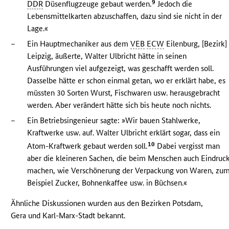
9
DDR
Düsenflugzeuge gebaut werden.
Jedoch die
Lebensmittelkarten abzuschaffen, dazu sind sie nicht in der
Lage.«
–
Ein Hauptmechaniker aus dem
VEB
ECW
Eilenburg, [Bezirk]
Leipzig, äußerte, Walter Ulbricht hätte in seinen
Ausführungen viel aufgezeigt, was geschafft werden soll.
Dasselbe hätte er schon einmal getan, wo er erklärt habe, es
müssten 30 Sorten Wurst, Fischwaren usw. herausgebracht
werden. Aber verändert hätte sich bis heute noch nichts.
–
Ein Betriebsingenieur sagte: »Wir bauen Stahlwerke,
Kraftwerke usw. auf. Walter Ulbricht erklärt sogar, dass ein
10
Atom-Kraftwerk gebaut werden soll.
Dabei vergisst man
aber die kleineren Sachen, die beim Menschen auch Eindruc
machen, wie Verschönerung der Verpackung von Waren, zu
Beispiel Zucker, Bohnenkaffee usw. in Büchsen.«
Ähnliche Diskussionen wurden aus den Bezirken Potsdam,
Gera und Karl-Marx-Stadt bekannt.