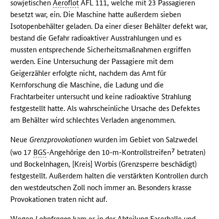
sowjetischen
Aeroflot
AFL 111, welche mit 23 Passagieren
besetzt war, ein. Die Maschine hatte außerdem sieben
Isotopenbehälter geladen. Da einer dieser Behälter defekt war,
bestand die Gefahr radioaktiver Ausstrahlungen und es
mussten entsprechende Sicherheitsmaßnahmen ergriffen
werden. Eine Untersuchung der Passagiere mit dem
Geigerzähler erfolgte nicht, nachdem das Amt für
Kernforschung die Maschine, die Ladung und die
Frachtarbeiter untersucht und keine radioaktive Strahlung
festgestellt hatte. Als wahrscheinliche Ursache des Defektes
am Behälter wird schlechtes Verladen angenommen.
Neue
Grenzprovokationen
wurden im Gebiet von Salzwedel
7
(wo 17
BGS
-Angehörige den 10-m-Kontrollstreifen
betraten)
und Bockelnhagen, [Kreis] Worbis (Grenzsperre beschädigt)
festgestellt. Außerdem halten die verstärkten Kontrollen durch
den westdeutschen Zoll noch immer an. Besonders krasse
Provokationen traten nicht auf.
Wegen
Lohnfragen
kam es in der Abteilung Faserhalle und