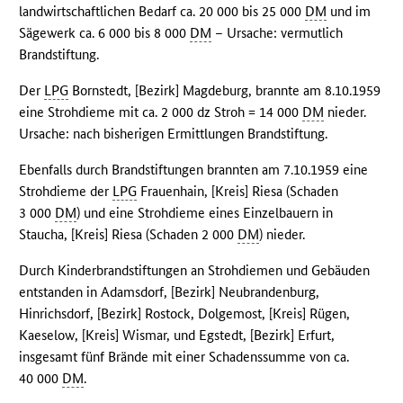
landwirtschaftlichen Bedarf ca. 20 000 bis 25 000
DM
und im
Sägewerk ca. 6 000 bis 8 000
DM
– Ursache: vermutlich
Brandstiftung.
Der
LPG
Bornstedt, [Bezirk] Magdeburg, brannte am 8.10.1959
eine Strohdieme mit ca. 2 000 dz Stroh = 14 000
DM
nieder.
Ursache: nach bisherigen Ermittlungen Brandstiftung.
Ebenfalls durch Brandstiftungen brannten am 7.10.1959 eine
Strohdieme der
LPG
Frauenhain, [Kreis] Riesa (Schaden
3 000
DM
) und eine Strohdieme eines Einzelbauern in
Staucha, [Kreis] Riesa (Schaden 2 000
DM
) nieder.
Durch Kinderbrandstiftungen an Strohdiemen und Gebäuden
entstanden in Adamsdorf, [Bezirk] Neubrandenburg,
Hinrichsdorf, [Bezirk] Rostock, Dolgemost, [Kreis] Rügen,
Kaeselow, [Kreis] Wismar, und Egstedt, [Bezirk] Erfurt,
insgesamt fünf Brände mit einer Schadenssumme von ca.
40 000
DM
.