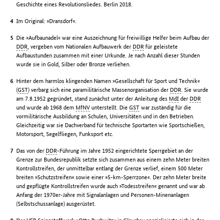
Geschichte eines Revolutionsliedes. Berlin 2018.
Im Original: »Dransdorf«.
Die »Aufbaunadel« war eine Auszeichnung für freiwillige Helfer beim Aufbau der
DDR
, vergeben vom Nationalen Aufbauwerk der
DDR
für geleistete
Aufbaustunden zusammen mit einer Urkunde. Je nach Anzahl dieser Stunden
wurde sie in Gold, Silber oder Bronze verliehen.
Hinter dem harmlos klingenden Namen »Gesellschaft für Sport und Technik«
(
GST
) verbarg sich eine paramilitärische Massenorganisation der
DDR
. Sie wurde
am 7.8.1952 gegründet, stand zunächst unter der Anleitung des
MdI
der
DDR
und wurde ab 1968 dem
MfNV
unterstellt. Die
GST
war zuständig für die
vormilitärische Ausbildung an Schulen, Universitäten und in den Betrieben.
Gleichzeitig war sie Dachverband für technische Sportarten wie Sportschießen,
Motorsport, Segelfliegen, Funksport etc.
Das von der
DDR
-Führung im Jahre 1952 eingerichtete Sperrgebiet an der
Grenze zur Bundesrepublik setzte sich zusammen aus einem zehn Meter breiten
Kontrollstreifen, der unmittelbar entlang der Grenze verlief, einem 500 Meter
breiten »Schutzstreifen« sowie einer »5-km-Sperrzone«. Der zehn Meter breite
und gepflügte Kontrollstreifen wurde auch »Todesstreifen« genannt und war ab
Anfang der 1970er-Jahre mit Signalanlagen und Personen-Minenanlagen
(Selbstschussanlage) ausgerüstet.