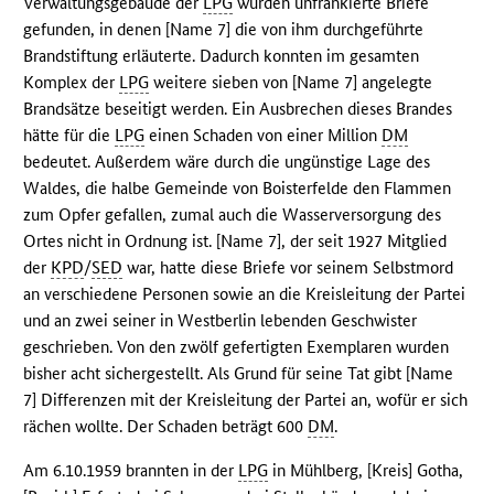
Verwaltungsgebäude der
LPG
wurden unfrankierte Briefe
gefunden, in denen [Name 7] die von ihm durchgeführte
Brandstiftung erläuterte. Dadurch konnten im gesamten
Komplex der
LPG
weitere sieben von [Name 7] angelegte
Brandsätze beseitigt werden. Ein Ausbrechen dieses Brandes
hätte für die
LPG
einen Schaden von einer Million
DM
bedeutet. Außerdem wäre durch die ungünstige Lage des
Waldes, die halbe Gemeinde von Boisterfelde den Flammen
zum Opfer gefallen, zumal auch die Wasserversorgung des
Ortes nicht in Ordnung ist. [Name 7], der seit 1927 Mitglied
der
KPD
/
SED
war, hatte diese Briefe vor seinem Selbstmord
an verschiedene Personen sowie an die Kreisleitung der Partei
und an zwei seiner in Westberlin lebenden Geschwister
geschrieben. Von den zwölf gefertigten Exemplaren wurden
bisher acht sichergestellt. Als Grund für seine Tat gibt [Name
7] Differenzen mit der Kreisleitung der Partei an, wofür er sich
rächen wollte. Der Schaden beträgt 600
DM
.
Am 6.10.1959 brannten in der
LPG
in Mühlberg, [Kreis] Gotha,