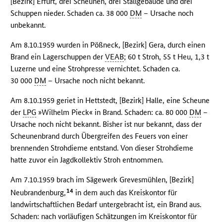
[Bezirk] Erfurt, drei Scheunen, drei Stallgebäude und drei
Schuppen nieder. Schaden ca. 38 000
DM
– Ursache noch
unbekannt.
Am 8.10.1959 wurden in Pößneck, [Bezirk] Gera, durch einen
Brand ein Lagerschuppen der
VEAB
; 60 t Stroh, 55 t Heu, 1,3 t
Luzerne und eine Strohpresse vernichtet. Schaden ca.
30 000
DM
– Ursache noch nicht bekannt.
Am 8.10.1959 geriet in Hettstedt, [Bezirk] Halle, eine Scheune
der
LPG
»Wilhelm Pieck« in Brand. Schaden: ca. 80 000
DM
–
Ursache noch nicht bekannt. Bisher ist nur bekannt, dass der
Scheunenbrand durch Übergreifen des Feuers von einer
brennenden Strohdieme entstand. Von dieser Strohdieme
hatte zuvor ein Jagdkollektiv Stroh entnommen.
Am 7.10.1959 brach im Sägewerk Grevesmühlen, [Bezirk]
14
Neubrandenburg,
in dem auch das Kreiskontor für
landwirtschaftlichen Bedarf untergebracht ist, ein Brand aus.
Schaden: nach vorläufigen Schätzungen im Kreiskontor für