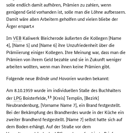
solle endlich damit aufhören, Prämien zu zahlen, wenn
genügend Geld vorhanden ist, solle man die Löhne aufbessern.
Damit wäre allen Arbeitern geholfen und vielen bliebe der
Ärger erspart.«
Im
VEB
Kaliwerk Bleicherode äußerten die Kollegen [Name
4], [Name 5] und [Name 6] ihre Unzufriedenheit über die
Prämiierung einiger Kollegen. Ihre Meinung war, dass man die
Prämien von ihrem Geld bezahle und sie in Zukunft weniger
arbeiten wollten, wenn man ihnen keine Prämien gibt.
Folgende neue
Brände und Havarien
wurden bekannt:
Am 8.10.1959 wurde im individuellen Stalle des Buchhalters
13
der
LPG
Boisterfelde,
[Kreis] Templin, [Bezirk]
Neubrandenburg, [Vorname Name 7], ein Brand festgestellt.
Bei der Bekämpfung des Brandherdes wurde in der Küche ein
zweiter Brandherd festgestellt. [Name 7] selbst hatte sich auf
dem Boden erhängt. Auf der Straße vor dem