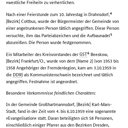
»westliche Freiheit« zu verherrlichen.
4
Nach einer Feierstunde zum 10. Jahrestag in Drahnsdorf,
[Bezirk] Cottbus, wurde der Bürgermeister der Gemeinde von
einer angetrunkenen Person tätlich angegriffen. Diese Person
5
versuchte, ihm das Parteiabzeichen und die Aufbaunadel
abzureißen. Die Person wurde festgenommen.
6
Ein Mitarbeiter des Kreisvorstandes der
GST
Beeskow,
[Bezirk] Frankfurt/O., wurde von dem [Name 2] (von 1953 bis
1958 Angehöriger der Fremdenlegion, kam am 3.10.1959 in
die
DDR
) als Kommunistenschwein bezeichnet und tätlich
angegriffen. Festnahme ist angeordnet.
Besondere
Vorkommnisse feindlichen Charakters:
In der Gemeinde Großhartmannsdorf, [Bezirk] Karl-Marx-
Stadt, fand in der Zeit vom 4. bis 6.10.1959 eine sogenannte
»Evangelisation« statt. Daran beteiligten sich 58 Personen,
einschließlich einiger Pfarrer aus den Bezirken Dresden,