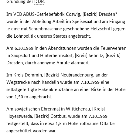
Gründung der
DDR
.
2
Im
VEB
ABUS
-Getriebefabrik Coswig, [Bezirk] Dresden
wurde in der Abteilung Arbeit im Speisesaal und am Eingang
je eine mit Schreibmaschine geschriebene Hetzschrift gegen
die Lohnpolitik unseres Staates angebracht.
Am 6.10.1959 in den Abendstunden wurden die Feuerwehren
in Saupsdorf und Hinterhermsdorf, [Kreis] Sebnitz, [Bezirk]
Dresden, durch anonyme Anrufe alarmiert.
Im Kreis Demmin, [Bezirk] Neubrandenburg, an der
Wegstrecke nach Kandelin wurde am 7.10.1959 eine
selbstgefertigte Hakenkreuzfahne an einer Birke in der Höhe
von 1,50 m angebracht.
Am sowjetischen Ehrenmal in Wittichenau, [Kreis]
Hoyerswerda, [Bezirk] Cottbus, wurde am 7.10.1959
festgestellt, dass in etwa 1,5 m Höhe rotbraune Ölfarbe
angeschüttet worden war.