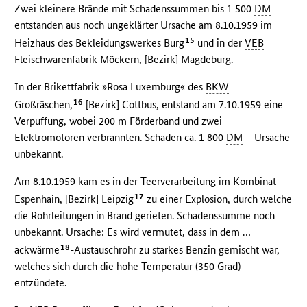
Zwei kleinere Brände mit Schadenssummen bis 1 500
DM
entstanden aus noch ungeklärter Ursache am 8.10.1959 im
15
Heizhaus des Bekleidungswerkes Burg
und in der
VEB
Fleischwarenfabrik Möckern, [Bezirk] Magdeburg.
In der Brikettfabrik »Rosa Luxemburg« des
BKW
16
Großräschen,
[Bezirk] Cottbus, entstand am 7.10.1959 eine
Verpuffung, wobei 200 m Förderband und zwei
Elektromotoren verbrannten. Schaden ca. 1 800
DM
– Ursache
unbekannt.
Am 8.10.1959 kam es in der Teerverarbeitung im Kombinat
17
Espenhain, [Bezirk] Leipzig
zu einer Explosion, durch welche
die Rohrleitungen in Brand gerieten. Schadenssumme noch
unbekannt. Ursache: Es wird vermutet, dass in dem …
18
ackwärme
-Austauschrohr zu starkes Benzin gemischt war,
welches sich durch die hohe Temperatur (350 Grad)
entzündete.