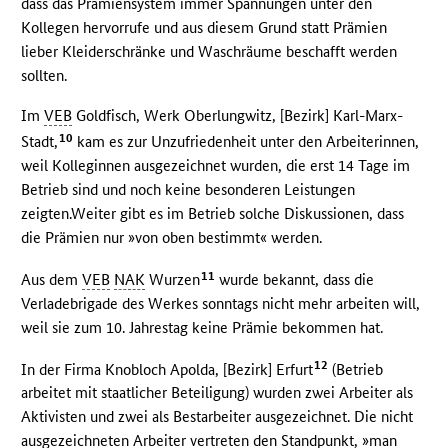
dass das Prämiensystem immer Spannungen unter den
Kollegen hervorrufe und aus diesem Grund statt Prämien
lieber Kleiderschränke und Waschräume beschafft werden
sollten.
Im
VEB
Goldfisch, Werk Oberlungwitz, [Bezirk] Karl-Marx-
10
Stadt,
kam es zur Unzufriedenheit unter den Arbeiterinnen,
weil Kolleginnen ausgezeichnet wurden, die erst 14 Tage im
Betrieb sind und noch keine besonderen Leistungen
zeigten.Weiter gibt es im Betrieb solche Diskussionen, dass
die Prämien nur »von oben bestimmt« werden.
11
Aus dem
VEB
NAK
Wurzen
wurde bekannt, dass die
Verladebrigade des Werkes sonntags nicht mehr arbeiten will,
weil sie zum 10. Jahrestag keine Prämie bekommen hat.
12
In der Firma Knobloch Apolda, [Bezirk] Erfurt
(Betrieb
arbeitet mit staatlicher Beteiligung) wurden zwei Arbeiter als
Aktivisten und zwei als Bestarbeiter ausgezeichnet. Die nicht
ausgezeichneten Arbeiter vertreten den Standpunkt, »man