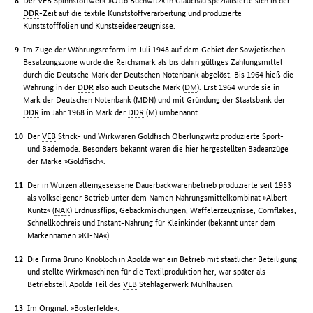
Der
VEB
Spinnstoffwerk »Otto Buchwitz« in Glauchau spezialisierte sich in der
DDR
-Zeit auf die textile Kunststoffverarbeitung und produzierte
Kunststofffolien und Kunstseideerzeugnisse.
Im Zuge der Währungsreform im Juli 1948 auf dem Gebiet der Sowjetischen
Besatzungszone wurde die Reichsmark als bis dahin gültiges Zahlungsmittel
durch die Deutsche Mark der Deutschen Notenbank abgelöst. Bis 1964 hieß die
Währung in der
DDR
also auch Deutsche Mark (
DM
). Erst 1964 wurde sie in
Mark der Deutschen Notenbank (
MDN
) und mit Gründung der Staatsbank der
DDR
im Jahr 1968 in Mark der
DDR
(M) umbenannt.
Der
VEB
Strick- und Wirkwaren Goldfisch Oberlungwitz produzierte Sport-
und Bademode. Besonders bekannt waren die hier hergestellten Badeanzüge
der Marke »Goldfisch«.
Der in Wurzen alteingesessene Dauerbackwarenbetrieb produzierte seit 1953
als volkseigener Betrieb unter dem Namen Nahrungsmittelkombinat »Albert
Kuntz« (
NAK
) Erdnussflips, Gebäckmischungen, Waffelerzeugnisse, Cornflakes,
Schnellkochreis und Instant-Nahrung für Kleinkinder (bekannt unter dem
Markennamen »KI-NA«).
Die Firma Bruno Knobloch in Apolda war ein Betrieb mit staatlicher Beteiligung
und stellte Wirkmaschinen für die Textilproduktion her, war später als
Betriebsteil Apolda Teil des
VEB
Stehlagerwerk Mühlhausen.
Im Original: »Bosterfelde«.