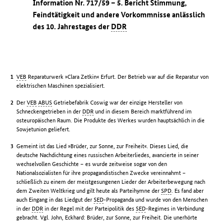
Information Nr. 717/59 – 5. Bericht Stimmung,
Feindtätigkeit und andere Vorkommnisse anlässlich
des 10. Jahrestages der
DDR
VEB
Reparaturwerk »Clara Zetkin« Erfurt. Der Betrieb war auf die Reparatur von
elektrischen Maschinen spezialisiert.
Der
VEB
ABUS
Getriebefabrik Coswig war der einzige Hersteller von
Schneckengetrieben in der
DDR
und in diesem Bereich marktführend im
osteuropäischen Raum. Die Produkte des Werkes wurden hauptsächlich in die
Sowjetunion geliefert.
Gemeint ist das Lied »Brüder, zur Sonne, zur Freiheit«. Dieses Lied, die
deutsche Nachdichtung eines russischen Arbeiterliedes, avancierte in seiner
wechselvollen Geschichte – es wurde zeitweise sogar von den
Nationalsozialisten für ihre propagandistischen Zwecke vereinnahmt –
schließlich zu einem der meistgesungenen Lieder der Arbeiterbewegung nach
dem Zweiten Weltkrieg und gilt heute als Parteihymne der
SPD
. Es fand aber
auch Eingang in das Liedgut der
SED
-Propaganda und wurde von den Menschen
in der
DDR
in der Regel mit der Parteipolitik des
SED
-Regimes in Verbindung
gebracht. Vgl. John, Eckhard: Brüder, zur Sonne, zur Freiheit. Die unerhörte