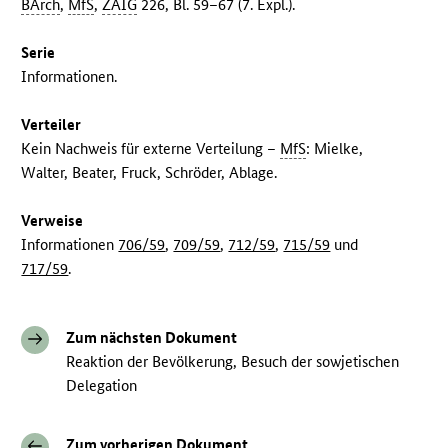
BArch
,
MfS
,
ZAIG
226, Bl. 59–67 (7. Expl.).
Serie
Informationen.
Verteiler
Kein Nachweis für externe Verteilung –
MfS
: Mielke,
Walter, Beater, Fruck, Schröder, Ablage.
Verweise
Informationen
706/59
,
709/59
,
712/59
,
715/59
und
717/59
.
Zum nächsten Dokument
Reaktion der Bevölkerung, Besuch der sowjetischen
Delegation
Zum vorherigen Dokument