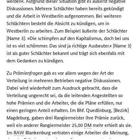
werden«. Aufgrund dieser Situation gibt es äußerst negative
Diskussionen. Mehrere Schlächter haben bereits gekündigt
und die Arbeit in Westberlin aufgenommen. Bei weiteren
Schlächtern besteht die Absicht zu kündigen, um in
Westberlin zu arbeiten. Zum Beispiel äußerte der Schlächter
[Name 3]: »Die schimpfen auf den Kapitalismus, doch bei uns
ist es viel schlimmer. Das sind ja richtige Ausbeuter.« [Name 3]
ist als guter Schlächter bekannt und trägt sich ebenfalls mit
dem Gedanken zu kündigen.
Zu
Prämienfragen
gab es vor allem wegen der Art der
Verteilung in mehreren Betrieben negative Diskussionen.
Dabei wird wiederholt zum Ausdruck gebracht, dass die
Verteilung ungerecht sei, da die leitenden Angestellten so
hohe Prämien und die Arbeiter, die die Pläne erfüllen, nur
einen geringen Anteil erhalten. Im Bhf. Quedlinburg, [Bezirk]
Magdeburg, gaben drei Rangiermeister ihre Prämie zurück,
weil ein anderer Rangiermeister 25,00
DM
mehr erhielt als sie.
Im
RAW
Blankenburg vertraten einige Arbeiter die Meinung,