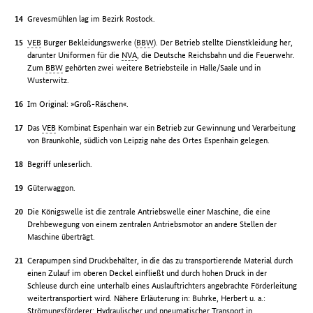
Grevesmühlen lag im Bezirk Rostock.
VEB
Burger Bekleidungswerke (
BBW
). Der Betrieb stellte Dienstkleidung her,
darunter Uniformen für die
NVA
, die Deutsche Reichsbahn und die Feuerwehr.
Zum
BBW
gehörten zwei weitere Betriebsteile in Halle/Saale und in
Wusterwitz.
Im Original: »Groß-Räschen«.
Das
VEB
Kombinat Espenhain war ein Betrieb zur Gewinnung und Verarbeitung
von Braunkohle, südlich von Leipzig nahe des Ortes Espenhain gelegen.
Begriff unleserlich.
Güterwaggon.
Die Königswelle ist die zentrale Antriebswelle einer Maschine, die eine
Drehbewegung von einem zentralen Antriebsmotor an andere Stellen der
Maschine überträgt.
Cerapumpen sind Druckbehälter, in die das zu transportierende Material durch
einen Zulauf im oberen Deckel einfließt und durch hohen Druck in der
Schleuse durch eine unterhalb eines Auslauftrichters angebrachte Förderleitung
weitertransportiert wird. Nähere Erläuterung in: Buhrke, Herbert u. a.:
Strömungsförderer: Hydraulischer und pneumatischer Transport in