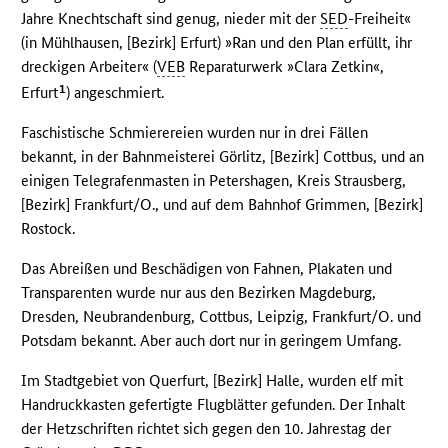
Jahre Knechtschaft sind genug, nieder mit der
SED
-Freiheit«
(in Mühlhausen, [Bezirk] Erfurt) »Ran und den Plan erfüllt, ihr
dreckigen Arbeiter« (
VEB
Reparaturwerk »Clara Zetkin«,
1
Erfurt
) angeschmiert.
Faschistische Schmierereien wurden nur in drei Fällen
bekannt, in der Bahnmeisterei Görlitz, [Bezirk] Cottbus, und an
einigen Telegrafenmasten in Petershagen, Kreis Strausberg,
[Bezirk] Frankfurt/O., und auf dem Bahnhof Grimmen, [Bezirk]
Rostock.
Das Abreißen und Beschädigen von Fahnen, Plakaten und
Transparenten wurde nur aus den Bezirken Magdeburg,
Dresden, Neubrandenburg, Cottbus, Leipzig, Frankfurt/O. und
Potsdam bekannt. Aber auch dort nur in geringem Umfang.
Im Stadtgebiet von Querfurt, [Bezirk] Halle, wurden elf mit
Handruckkasten gefertigte Flugblätter gefunden. Der Inhalt
der Hetzschriften richtet sich gegen den 10. Jahrestag der