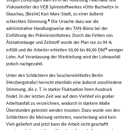
Viskosekeller des
VEB
Spinnstoffwerkes »Otto Buchwitz« in
Glauchau, [Bezirk] Karl-Marx-Stadt, zu einer äußerst
8
schlechten Stimmung.
Die Ursache dazu war die
administrative Handlungsweise des
TAN
-Büros bei der
Einführung des Prämienzeitlohnes. Durch das Fehlen von
Ätznatronlauge und Zellstoff wurde der Plan nur zu 94 %
9
erfüllt und die Arbeiter erhielten 50,00 bis 80,00
DM
weniger
Lohn. Auf Veranlassung der Werkleitung wird der Lohnausfall
jedoch nachgezahlt.
Unter den Schlächtern des Seuchenviehhofes Berlin
(Herzbergstraße) herrscht ebenfalls eine äußerst unzufriedene
Stimmung, die z. T. in starker Fluktuation ihren Ausdruck
findet. In der letzten Zeit war auf dem Viehhof ein großer
Arbeitsanfall zu verzeichnen, wodurch in starkem Maße
Überstunden geleistet werden mussten. Dazu wurde von den
Schlächtern die Meinung vertreten, »wochenlang wird kein
Vieh geliefert und jetzt kann die Arbeit nicht geschafft