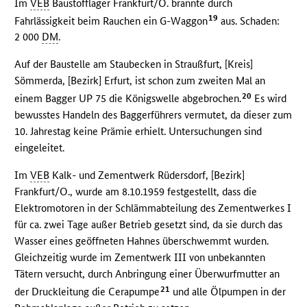
Im
VEB
Baustofflager Frankfurt/O. brannte durch
19
Fahrlässigkeit beim Rauchen ein G-Waggon
aus. Schaden:
2 000
DM
.
Auf der Baustelle am Staubecken in Straußfurt, [Kreis]
Sömmerda, [Bezirk] Erfurt, ist schon zum zweiten Mal an
20
einem Bagger UP 75 die Königswelle abgebrochen.
Es wird
bewusstes Handeln des Baggerführers vermutet, da dieser zum
10. Jahrestag keine Prämie erhielt. Untersuchungen sind
eingeleitet.
Im
VEB
Kalk- und Zementwerk Rüdersdorf, [Bezirk]
Frankfurt/O., wurde am 8.10.1959 festgestellt, dass die
Elektromotoren in der Schlämmabteilung des Zementwerkes I
für ca. zwei Tage außer Betrieb gesetzt sind, da sie durch das
Wasser eines geöffneten Hahnes überschwemmt wurden.
Gleichzeitig wurde im Zementwerk III von unbekannten
Tätern versucht, durch Anbringung einer Überwurfmutter an
21
der Druckleitung die Cerapumpe
und alle Ölpumpen in der