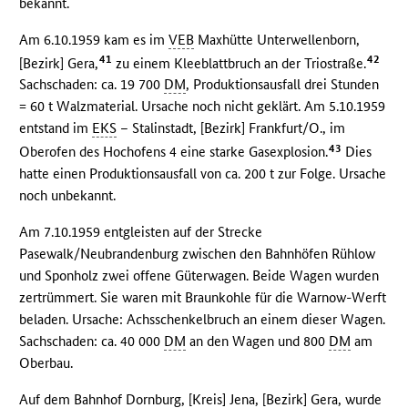
bekannt.
Am 6.10.1959 kam es im
VEB
Maxhütte Unterwellenborn,
41
42
[Bezirk] Gera,
zu einem Kleeblattbruch an der Triostraße.
Sachschaden: ca. 19 700
DM
, Produktionsausfall drei Stunden
= 60 t Walzmaterial. Ursache noch nicht geklärt. Am 5.10.1959
entstand im
EKS
– Stalinstadt, [Bezirk] Frankfurt/O., im
43
Oberofen des Hochofens 4 eine starke Gasexplosion.
Dies
hatte einen Produktionsausfall von ca. 200 t zur Folge. Ursache
noch unbekannt.
Am 7.10.1959 entgleisten auf der Strecke
Pasewalk/Neubrandenburg zwischen den Bahnhöfen Rühlow
und Sponholz zwei offene Güterwagen. Beide Wagen wurden
zertrümmert. Sie waren mit Braunkohle für die Warnow-Werft
beladen. Ursache: Achsschenkelbruch an einem dieser Wagen.
Sachschaden: ca. 40 000
DM
an den Wagen und 800
DM
am
Oberbau.
Auf dem Bahnhof Dornburg, [Kreis] Jena, [Bezirk] Gera, wurde