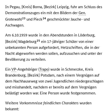
In Pegau, [Kreis] Borna, [Bezirk] Leipzig, fuhr am Schluss des
Demonstrationszuges ein mit den Bildern der
Gen.
23
24
Grotewohl
und Pieck
geschmückter Jauche- und
Aschwagen.
Am 6.10.1959 wurde in den Abendstunden in Löderburg,
25
[Bezirk] Magdeburg
ein 17-jähriger Schüler von einer
unbekannten Person aufgefordert, Hetzschriften, die in der
Nacht abgeworfen werden sollen, aufzusuchen und unter der
Bevölkerung zu verteilen.
Ein
VP
-Angehöriger (
Trapo
) wurde in Schmerzke, Kreis
Brandenburg, [Bezirk] Potsdam, nach einem Vergnügen auf
dem Nachhauseweg von zwei Jugendlichen niedergeschlagen
und misshandelt, nachdem er bereits auf dem Vergnügen
belästigt worden war. Eine Person wurde festgenommen.
Weitere
Vorkommnisse feindlichen Charakters
wurden
bekannt: