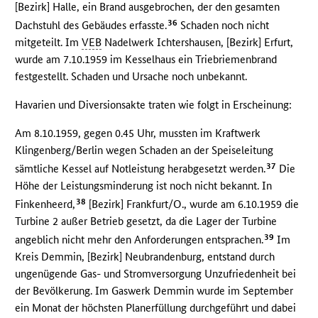
[Bezirk] Halle, ein Brand ausgebrochen, der den gesamten
36
Dachstuhl des Gebäudes erfasste.
Schaden noch nicht
mitgeteilt. Im
VEB
Nadelwerk Ichtershausen, [Bezirk] Erfurt,
wurde am 7.10.1959 im Kesselhaus ein Triebriemenbrand
festgestellt. Schaden und Ursache noch unbekannt.
Havarien und Diversionsakte traten wie folgt in Erscheinung:
Am 8.10.1959, gegen 0.45 Uhr, mussten im Kraftwerk
Klingenberg/Berlin wegen Schaden an der Speiseleitung
37
sämtliche Kessel auf Notleistung herabgesetzt werden.
Die
Höhe der Leistungsminderung ist noch nicht bekannt. In
38
Finkenheerd,
[Bezirk] Frankfurt/O., wurde am 6.10.1959 die
Turbine 2 außer Betrieb gesetzt, da die Lager der Turbine
39
angeblich nicht mehr den Anforderungen entsprachen.
Im
Kreis Demmin, [Bezirk] Neubrandenburg, entstand durch
ungenügende Gas- und Stromversorgung Unzufriedenheit bei
der Bevölkerung. Im Gaswerk Demmin wurde im September
ein Monat der höchsten Planerfüllung durchgeführt und dabei