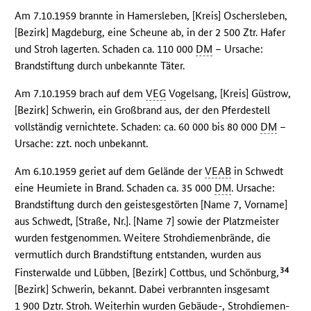
Am 7.10.1959 brannte in Hamersleben, [Kreis] Oschersleben,
[Bezirk] Magdeburg, eine Scheune ab, in der 2 500 Ztr. Hafer
und Stroh lagerten. Schaden ca. 110 000
DM
– Ursache:
Brandstiftung durch unbekannte Täter.
Am 7.10.1959 brach auf dem
VEG
Vogelsang, [Kreis] Güstrow,
[Bezirk] Schwerin, ein Großbrand aus, der den Pferdestell
vollständig vernichtete. Schaden: ca. 60 000 bis 80 000
DM
–
Ursache: zzt. noch unbekannt.
Am 6.10.1959 geriet auf dem Gelände der
VEAB
in Schwedt
eine Heumiete in Brand. Schaden ca. 35 000
DM
. Ursache:
Brandstiftung durch den geistesgestörten [Name 7, Vorname]
aus Schwedt, [Straße, Nr.]. [Name 7] sowie der Platzmeister
wurden festgenommen. Weitere Strohdiemenbrände, die
vermutlich durch Brandstiftung entstanden, wurden aus
34
Finsterwalde und Lübben, [Bezirk] Cottbus, und Schönburg,
[Bezirk] Schwerin, bekannt. Dabei verbrannten insgesamt
1 900 Dztr. Stroh. Weiterhin wurden Gebäude-, Strohdiemen-