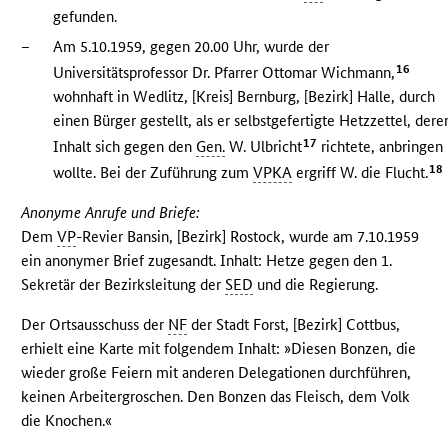
gefunden.
–
Am 5.10.1959, gegen 20.00 Uhr, wurde der
16
Universitätsprofessor Dr. Pfarrer Ottomar Wichmann,
wohnhaft in Wedlitz, [Kreis] Bernburg, [Bezirk] Halle, durch
einen Bürger gestellt, als er selbstgefertigte Hetzzettel, dere
17
Inhalt sich gegen den
Gen.
W. Ulbricht
richtete, anbringen
18
wollte. Bei der Zuführung zum
VPKA
ergriff W. die Flucht.
Anonyme Anrufe und Briefe:
Dem
VP
-Revier Bansin, [Bezirk] Rostock, wurde am 7.10.1959
ein anonymer Brief zugesandt. Inhalt: Hetze gegen den 1.
Sekretär der Bezirksleitung der
SED
und die Regierung.
Der Ortsausschuss der
NF
der Stadt Forst, [Bezirk] Cottbus,
erhielt eine Karte mit folgendem Inhalt: »Diesen Bonzen, die
wieder große Feiern mit anderen Delegationen durchführen,
keinen Arbeitergroschen. Den Bonzen das Fleisch, dem Volk
die Knochen.«