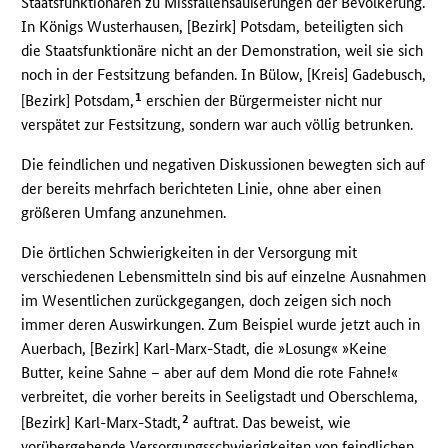
Staatsfunktionären zu Missfallensäußerungen der Bevölkerung.
In Königs Wusterhausen, [Bezirk] Potsdam, beteiligten sich
die Staatsfunktionäre nicht an der Demonstration, weil sie sich
noch in der Festsitzung befanden. In Bülow, [Kreis] Gadebusch,
1
[Bezirk] Potsdam,
erschien der Bürgermeister nicht nur
verspätet zur Festsitzung, sondern war auch völlig betrunken.
Die feindlichen und negativen Diskussionen bewegten sich auf
der bereits mehrfach berichteten Linie, ohne aber einen
größeren Umfang anzunehmen.
Die örtlichen Schwierigkeiten in der Versorgung mit
verschiedenen Lebensmitteln sind bis auf einzelne Ausnahmen
im Wesentlichen zurückgegangen, doch zeigen sich noch
immer deren Auswirkungen. Zum Beispiel wurde jetzt auch in
Auerbach, [Bezirk] Karl-Marx-Stadt, die »Losung« »Keine
Butter, keine Sahne – aber auf dem Mond die rote Fahne!«
verbreitet, die vorher bereits in Seeligstadt und Oberschlema,
2
[Bezirk] Karl-Marx-Stadt,
auftrat. Das beweist, wie
vorübergehende Versorgungsschwierigkeiten von feindlichen