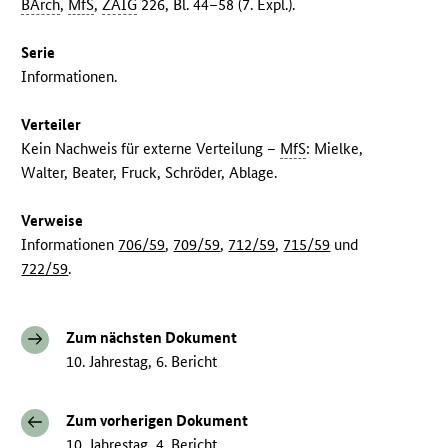
BArch
,
MfS
,
ZAIG
226, Bl. 44–58 (7. Expl.).
Serie
Informationen.
Verteiler
Kein Nachweis für externe Verteilung –
MfS
: Mielke,
Walter, Beater, Fruck, Schröder, Ablage.
Verweise
Informationen
706/59
,
709/59
,
712/59
,
715/59
und
722/59
.
Zum nächsten Dokument
10. Jahrestag, 6. Bericht
Zum vorherigen Dokument
10. Jahrestag, 4. Bericht