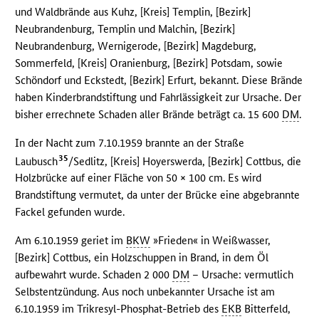
und Waldbrände aus Kuhz, [Kreis] Templin, [Bezirk]
Neubrandenburg, Templin und Malchin, [Bezirk]
Neubrandenburg, Wernigerode, [Bezirk] Magdeburg,
Sommerfeld, [Kreis] Oranienburg, [Bezirk] Potsdam, sowie
Schöndorf und Eckstedt, [Bezirk] Erfurt, bekannt. Diese Brände
haben Kinderbrandstiftung und Fahrlässigkeit zur Ursache. Der
bisher errechnete Schaden aller Brände beträgt ca. 15 600
DM
.
In der Nacht zum 7.10.1959 brannte an der Straße
35
Laubusch
/Sedlitz, [Kreis] Hoyerswerda, [Bezirk] Cottbus, die
Holzbrücke auf einer Fläche von 50 × 100 cm. Es wird
Brandstiftung vermutet, da unter der Brücke eine abgebrannte
Fackel gefunden wurde.
Am 6.10.1959 geriet im
BKW
»Frieden« in Weißwasser,
[Bezirk] Cottbus, ein Holzschuppen in Brand, in dem Öl
aufbewahrt wurde. Schaden 2 000
DM
– Ursache: vermutlich
Selbstentzündung. Aus noch unbekannter Ursache ist am
6.10.1959 im Trikresyl-Phosphat-Betrieb des
EKB
Bitterfeld,