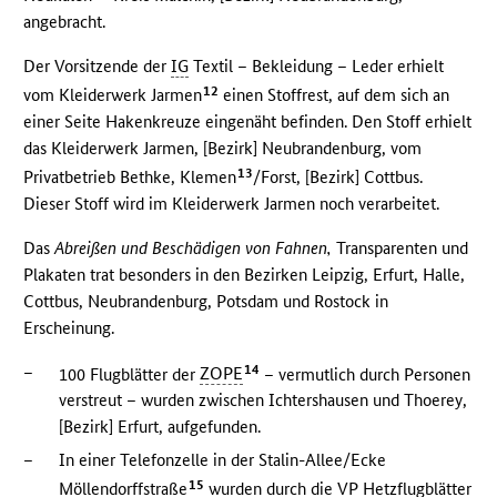
angebracht.
Der Vorsitzende der
IG
Textil – Bekleidung – Leder erhielt
12
vom Kleiderwerk Jarmen
einen Stoffrest, auf dem sich an
einer Seite Hakenkreuze eingenäht befinden. Den Stoff erhielt
das Kleiderwerk Jarmen, [Bezirk] Neubrandenburg, vom
13
Privatbetrieb Bethke, Klemen
/Forst, [Bezirk] Cottbus.
Dieser Stoff wird im Kleiderwerk Jarmen noch verarbeitet.
Das
Abreißen und Beschädigen von Fahnen,
Transparenten und
Plakaten trat besonders in den Bezirken Leipzig, Erfurt, Halle,
Cottbus, Neubrandenburg, Potsdam und Rostock in
Erscheinung.
–
14
100 Flugblätter der
ZOPE
– vermutlich durch Personen
verstreut – wurden zwischen Ichtershausen und Thoerey,
[Bezirk] Erfurt, aufgefunden.
–
In einer Telefonzelle in der Stalin-Allee/Ecke
15
Möllendorffstraße
wurden durch die
VP
Hetzflugblätter