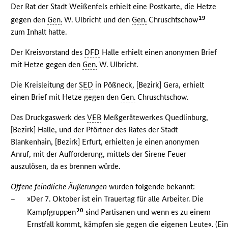
Der Rat der Stadt Weißenfels erhielt eine Postkarte, die Hetze
19
gegen den
Gen.
W. Ulbricht und den
Gen.
Chruschtschow
zum Inhalt hatte.
Der Kreisvorstand des
DFD
Halle erhielt einen anonymen Brief
mit Hetze gegen den
Gen.
W. Ulbricht.
Die Kreisleitung der
SED
in Pößneck, [Bezirk] Gera, erhielt
einen Brief mit Hetze gegen den
Gen.
Chruschtschow.
Das Druckgaswerk des
VEB
Meßgerätewerkes Quedlinburg,
[Bezirk] Halle, und der Pförtner des Rates der Stadt
Blankenhain, [Bezirk] Erfurt, erhielten je einen anonymen
Anruf, mit der Aufforderung, mittels der Sirene Feuer
auszulösen, da es brennen würde.
Offene feindliche Äußerungen
wurden folgende bekannt:
–
»Der 7. Oktober ist ein Trauertag für alle Arbeiter. Die
20
Kampfgruppen
sind Partisanen und wenn es zu einem
Ernstfall kommt, kämpfen sie gegen die eigenen Leute«. (Ei