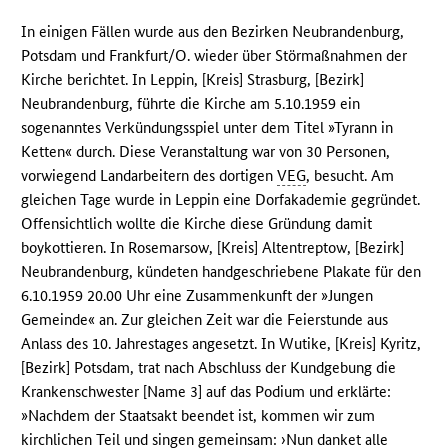
In einigen Fällen wurde aus den Bezirken Neubrandenburg,
Potsdam und Frankfurt/O. wieder über Störmaßnahmen der
Kirche berichtet. In Leppin, [Kreis] Strasburg, [Bezirk]
Neubrandenburg, führte die Kirche am 5.10.1959 ein
sogenanntes Verkündungsspiel unter dem Titel »Tyrann in
Ketten« durch. Diese Veranstaltung war von 30 Personen,
vorwiegend Landarbeitern des dortigen
VEG
, besucht. Am
gleichen Tage wurde in Leppin eine Dorfakademie gegründet.
Offensichtlich wollte die Kirche diese Gründung damit
boykottieren. In Rosemarsow, [Kreis] Altentreptow, [Bezirk]
Neubrandenburg, kündeten handgeschriebene Plakate für den
6.10.1959 20.00 Uhr eine Zusammenkunft der »Jungen
Gemeinde« an. Zur gleichen Zeit war die Feierstunde aus
Anlass des 10. Jahrestages angesetzt. In Wutike, [Kreis] Kyritz,
[Bezirk] Potsdam, trat nach Abschluss der Kundgebung die
Krankenschwester [Name 3] auf das Podium und erklärte:
»Nachdem der Staatsakt beendet ist, kommen wir zum
kirchlichen Teil und singen gemeinsam: ›Nun danket alle