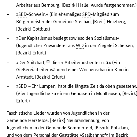
Arbeiter aus Bernburg, [Bezirk] Halle, wurde festgenommen.)
–
»
SED
-Schwein.« (Ein ehemaliges
SPD
-Mitglied zum
Bürgermeister der Gemeinde Stechau, [Kreis] Herzberg,
[Bezirk] Cottbus.)
–
»Der Kapitalismus besiegt sowieso den Sozialismus«
(Jugendlicher Zuwanderer aus
WD
in der Ziegelei Schersen,
[Bezirk] Erfurt.)
–
21
»Der Spitzbart,
dieser Arbeiterausbeuter u. ä.« (Ein
Gießereiarbeiter während einer Wochenschau im Kino in
Arnstadt, [Bezirk] Erfurt.)
–
»
SED
– Ihr Lumpen, habt die längste Zeit da oben gesessen«
(Vier Jugendliche zu einem Genossen in Mühlhausen, [Bezirk
Erfurt.)
Faschistische Lieder wurden von Jugendlichen in der
Gemeinde Herzfelde, [Bezirk] Neubrandenburg, von
Jugendlichen in der Gemeinde Sommerfeld, [Bezirk] Potsdam,
und von dem Personal der Gaststätte »Saalbahnhof« im Bezirk