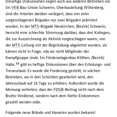
Derartige Diskussionen liegen auch aus anderen Betrieben vor.
Im
VEB
Bau-Union Schwerin, Oberbauleitung Wittenberg,
sind die Arbeiter darüber verärgert, dass von zehn
vorgeschlagenen Brigaden nur zwei Brigaden prämiiert
wurden. In der
MTS
-Brigade Neukirchen, [Bezirk] Schwerin,
herrscht eine schlechte Stimmung darüber, dass drei Kollegen,
die zur Auszeichnung als Aktivist vorgeschlagen waren, von
der
MTS
-Leitung mit der Begründung abgelehnt wurden, sie
kämen nicht in Frage, »da sie nicht Mitglieder der
Kampfgruppe sind«. Im Förderanlagenbau Köthen, [Bezirk]
33
Halle,
gibt es heftige Diskussionen über den Erholungs- und
Treueurlaub. Es wurde die Forderung gestellt, in solchen
Betrieben, wo in drei Schichten gearbeitet wird, den
Jahresurlaub auf 18 Tage zu erhöhen. Außerdem wurde die
Meinung vertreten, dass der
FDGB
-Beitrag nicht nach dem
Brutto-Verdienst, sondern nach dem Netto-Einkommen
gezahlt werden solle.
Folgende neue Brände und Havarien wurden bekannt: