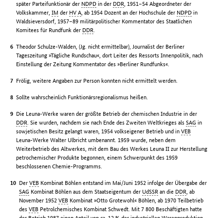
später Parteifunktionär der
NDPD
in der
DDR
, 1951–54 Abgeordneter der
Volkskammer,
IM
der
HV A
, ab 1954 Dozent an der Hochschule der
NDPD
in
Waldsieversdorf, 1957–89 militärpolitischer Kommentator des Staatlichen
Komitees für Rundfunk der
DDR
.
Theodor Schulze-Walden, (Jg. nicht ermittelbar), Journalist der Berliner
Tageszeitung »Tägliche Rundschau«, dort Leiter des Ressorts Innenpolitik, nach
Einstellung der Zeitung Kommentator des »Berliner Rundfunks«.
Frölig, weitere Angaben zur Person konnten nicht ermittelt werden.
Sollte wahrscheinlich Funktionärsregionalismus heißen.
Die Leuna-Werke waren der größte Betrieb der chemischen Industrie in der
DDR
. Sie wurden, nachdem sie nach Ende des Zweiten Weltkrieges als
SAG
in
sowjetischen Besitz gelangt waren, 1954 volkseigener Betrieb und in
VEB
Leuna-Werke Walter Ulbricht umbenannt. 1959 wurde, neben dem
Weiterbetrieb des Altwerkes, mit dem Bau des Werkes Leuna II zur Herstellung
petrochemischer Produkte begonnen, einem Schwerpunkt des 1959
beschlossenen Chemie-Programms.
Der
VEB
Kombinat Böhlen entstand im Mai/Juni 1952 infolge der Übergabe der
SAG
Kombinat Böhlen aus dem Staatseigentum der
UdSSR
an die
DDR
, ab
November 1952
VEB
Kombinat »Otto Grotewohl« Böhlen, ab 1970 Teilbetrieb
des
VEB
Petrolchemisches Kombinat Schwedt. Mit 7 800 Beschäftigten hatte
der Betrieb 1987 einen Anteil von ca. 12 % der industriellen Warenproduktion