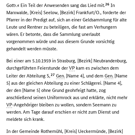
26
Gott‹.« Ein Teil der Anwesenden sang das Lied mit.
In
Marxwalde, [Kreis] Seelow, [Bezirk] Frankfurt/O., forderte der
Pfarrer in der Predigt auf, sich an einer Geldsammlung für alte
Leute und Rentner zu beteiligen, die fast am Verhungern
wären. Er betonte, dass die Sammlung unerlaubt
vorgenommen würde und aus diesem Grunde vorsichtig
gehandelt werden müsste.
Bei einer am 5.10.1959 in Strasburg, [Bezirk] Neubrandenburg,
durchgeführten Feierstunde der
VP
kam es zwischen dem
27
Leiter der Abteilung S,
Gen.
[Name 4], und dem
Gen.
[Name
5] aus der gleichen Abteilung zu einer Schlägerei. [Name 4],
der den [Name 5] ohne Grund geohrfeigt hatte, zog
anschließend seinen Uniformrock aus und erklärte, nicht mehr
VP
-Angehöriger bleiben zu wollen, sondern Seemann zu
werden. Am Tage darauf erschien er nicht zum Dienst und
meldete sich krank.
In der Gemeinde Rothemühl, [Kreis] Ueckermünde, [Bezirk]