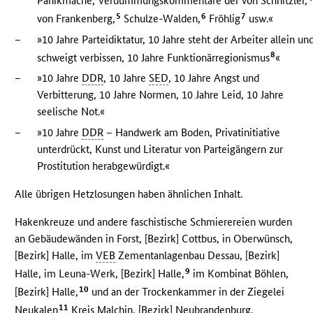
Panikmache, Verdummungskommentare der von Schnitzler,
5
6
7
von Frankenberg,
Schulze-Walden,
Fröhlig
usw.«
–
»10 Jahre Parteidiktatur, 10 Jahre steht der Arbeiter allein un
8
schweigt verbissen, 10 Jahre Funktionärregionismus
«
–
»10 Jahre
DDR
, 10 Jahre
SED
, 10 Jahre Angst und
Verbitterung, 10 Jahre Normen, 10 Jahre Leid, 10 Jahre
seelische Not.«
–
»10 Jahre
DDR
– Handwerk am Boden, Privatinitiative
unterdrückt, Kunst und Literatur von Parteigängern zur
Prostitution herabgewürdigt.«
Alle übrigen Hetzlosungen haben ähnlichen Inhalt.
Hakenkreuze und andere faschistische Schmierereien wurden
an Gebäudewänden in Forst, [Bezirk] Cottbus, in Oberwünsch,
[Bezirk] Halle, im
VEB
Zementanlagenbau Dessau, [Bezirk]
9
Halle, im Leuna-Werk, [Bezirk] Halle,
im Kombinat Böhlen,
10
[Bezirk] Halle,
und an der Trockenkammer in der Ziegelei
11
Neukalen
Kreis Malchin, [Bezirk] Neubrandenburg,