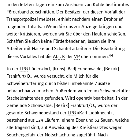
in den letzten Tagen ein zum Ausladen von Kohle bestimmtes
Förderband zerschnitten. Der Besitzer, der diesen Vorfall der
Transportpolizei meldete, erhielt nachdem einen Drohbrief
folgenden Inhalts: »Wenn Sie uns zur Anzeige bringen und
weiter kritisieren, werden wir Sie über den Haufen schießen.
Schaffen Sie sich keine Förderbänder an, lassen sie ihre
Arbeiter mit Hacke und Schaufel arbeiten.« Die Bearbeitung
44
dieses Vorfalles hat die
Abt. K
der
VP
übernommen.
In der
LPG
Lüdersdorf, [Kreis] [Bad] Freienwalde, [Bezirk]
Frankfurt/O., wurde versucht, die Milch für die
Schweinefütterung durch bisher unbekannte Zusätze
unbrauchbar zu machen. Außerdem wurden im Schweinefutter
Stacheldrahtenden gefunden. Wird operativ bearbeitet. In der
Gemeinde Schönwalde, [Bezirk] Frankfurt/O., wurde der
gesamte Schweinebestand der
LPG
»Karl Liebknecht«,
bestehend aus 124 Läufern, einem Eber und 52 Sauen, welche
alle tragend sind, auf Anweisung des Kreistierarztes wegen
Seuchengefahr der Notschlachtung zugeführt. Nach