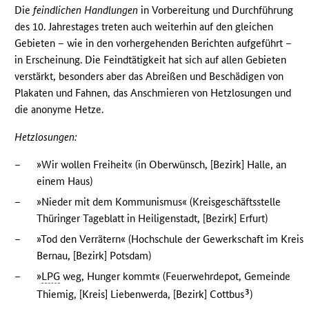
Die
feindlichen Handlungen
in Vorbereitung und Durchführung
des 10. Jahrestages treten auch weiterhin auf den gleichen
Gebieten – wie in den vorhergehenden Berichten aufgeführt –
in Erscheinung. Die Feindtätigkeit hat sich auf allen Gebieten
verstärkt, besonders aber das Abreißen und Beschädigen von
Plakaten und Fahnen, das Anschmieren von Hetzlosungen und
die anonyme Hetze.
Hetzlosungen:
–
»Wir wollen Freiheit« (in Oberwünsch, [Bezirk] Halle, an
einem Haus)
–
»Nieder mit dem Kommunismus« (Kreisgeschäftsstelle
Thüringer Tageblatt in Heiligenstadt, [Bezirk] Erfurt)
–
»Tod den Verrätern« (Hochschule der Gewerkschaft im Kreis
Bernau, [Bezirk] Potsdam)
–
»
LPG
weg, Hunger kommt« (Feuerwehrdepot, Gemeinde
3
Thiemig, [Kreis] Liebenwerda, [Bezirk] Cottbus
)