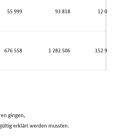
55 999
93 818
12 044
676 558
1 282 506
152 933
ren gingen,
gültig erklärt werden mussten.