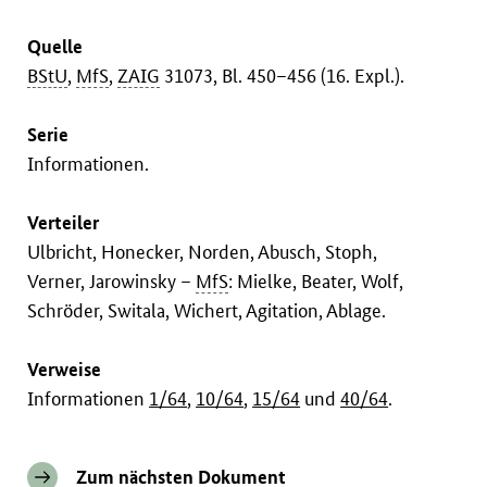
Quelle
BStU
,
MfS
,
ZAIG
31073, Bl. 450–456 (16. Expl.).
Serie
Informationen.
Verteiler
Ulbricht, Honecker, Norden, Abusch, Stoph,
Verner, Jarowinsky –
MfS
: Mielke, Beater, Wolf,
Schröder, Switala, Wichert, Agitation, Ablage.
Verweise
Informationen
1/64
,
10/64
,
15/64
und
40/64
.
Zum nächsten Dokument