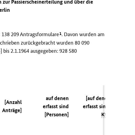
 zur Passierscheinerteilung und über die
erlin
1
 138 209 Antragsformulare
. Davon wurden am
schrieben zurückgebracht wurden 80 090
 bis 2.1.1964 ausgegeben: 928 580
auf denen
[auf denen
[Anzahl
erfasst sind
erfasst sind:
Anträge]
[Personen]
Kfz
]