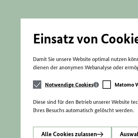
Direkt
zum
Seiteninhalt
springen
Einsatz von Cooki
Damit Sie unsere Website optimal nutzen könn
dienen der anonymen Webanalyse oder ermögl
Notwendige
Matomo
Notwendige Cookies
Matomo W
Cookies
Webstatistik
Diese sind für den Betrieb unserer Website t
Ihres Besuchs automatisch gelöscht werden.
Alle Cookies zulassen
Auswah