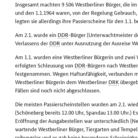
Insgesamt machten 9 506 Westberliner Bürger, die im 
und den 1.1.1964 waren, von der Regelung Gebrauch, e
legten sie allerdings ihre Passierscheine für den 1.1. b
Am 2.1. wurde ein
DDR
-Bürger (Unterwachtmeister d
Verlassens der
DDR
unter Ausnutzung der Ausreise W
Am 1.1. wurden eine Westberliner Bürgerin und zwei 
erfolgten Schleusung von
DDR
-Bürgern nach Westberl
festgenommen. Wegen Haftunfähigkeit, verbunden mi
Westberliner Bürgerin dem Westberliner
DRK
übergeb
Fällen sind noch nicht abgeschlossen.
Die meisten Passierscheinstellen wurden am 2.1. wie
(Schöneberg bereits 12.00 Uhr, Spandau 13.00 Uhr.) E
Eröffnung der Ausgabestellen war unterschiedlich (Ne
wartende Westberliner Bürger, Tiergarten und Tempelho
reibungslos und es gab keine besonderen Schwierigk