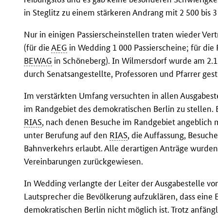
in Steglitz zu einem stärkeren Andrang mit 2 500 bis
Nur in einigen Passierscheinstellen traten wieder Ver
(für die
AEG
in Wedding 1 000 Passierscheine; für die
BEWAG
in Schöneberg). In Wilmersdorf wurde am 2.1
durch Senatsangestellte, Professoren und Pfarrer geste
Im verstärkten Umfang versuchten in allen Ausgabeste
im Randgebiet des demokratischen Berlin zu stellen. 
RIAS
, nach denen Besuche im Randgebiet angeblich mö
unter Berufung auf den
RIAS
, die Auffassung, Besuch
Bahnverkehrs erlaubt. Alle derartigen Anträge wurden 
Vereinbarungen zurückgewiesen.
In Wedding verlangte der Leiter der Ausgabestelle vo
Lautsprecher die Bevölkerung aufzuklären, dass eine E
demokratischen Berlin nicht möglich ist. Trotz anfän