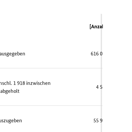
[Anzahl]
e ausgegeben
616 059
nschl. 1 918 inzwischen
4 500
 abgeholt
auszugeben
55 999