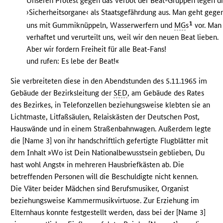
Unseren Protest gegen das Verbot der Beat-Gruppen legen d
›Sicherheitsorgane‹ als Staatsgefährdung aus. Man geht gege
1
uns mit Gummiknüppeln, Wasserwerfern und
MG
s
vor. Man
verhaftet und verurteilt uns, weil wir den neuen Beat lieben.
Aber wir fordern Freiheit für alle Beat-Fans!
und rufen: Es lebe der Beat!«
Sie verbreiteten diese in den Abendstunden des 5.11.1965 im
Gebäude der Bezirksleitung der
SED
, am Gebäude des Rates
des Bezirkes, in Telefonzellen beziehungsweise klebten sie an
Lichtmaste, Litfaßsäulen, Relaiskästen der Deutschen Post,
Hauswände und in einem Straßenbahnwagen. Außerdem legte
die [Name 3] von ihr handschriftlich gefertigte Flugblätter mit
dem Inhalt »Wo ist Dein Nationalbewusstsein geblieben, Du
hast wohl Angst« in mehreren Hausbriefkästen ab. Die
betreffenden Personen will die Beschuldigte nicht kennen.
Die Väter beider Mädchen sind Berufsmusiker, Organist
beziehungsweise Kammermusikvirtuose. Zur Erziehung im
Elternhaus konnte festgestellt werden, dass bei der [Name 3]