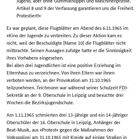
Jugend, aber ohne Gummiknüppel und Maschinenpistole.
Artikel 8 und 9 der Verfassung garantieren uns die Freiheit.
Protestiert!«
Es war geplant, diese Flugblätter am Abend des 6.11.1965 im
»Kino der Jugend« zu verbreiten. Zu dieser Aktion kam es
nicht, weil der Beschuldigte [Name 10] die Flugblätter nicht
mitbrachte. Seinen Aussagen zufolge hatte er die Sinnlosigkeit
ihres Vorhabens eingesehen.
Bei allen drei Jugendlichen ist eine positive Erziehung im
Elternhaus zu verzeichnen. Von ihren Eltern war ihnen
verboten worden, an der Provokation am 31.10.1965
teilzunehmen.
Teichmann
war während seiner Schulzeit
FDJ
-
Sekretär an der 9. Oberschule in Leipzig und besuchte drei
Wochen die Bezirksjugendschule.
Am 1.11.1965 schmierten drei 13-jährige und ein 14-jähriger
Oberschüler der 16. Oberschule in Leipzig, Anhänger der
Beat-Musik, aus »Protest« gegen die Maßnahmen der
Volkspolizei am 31.10.1965 mit Kreide auf einige Straßen in