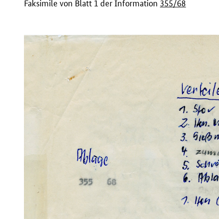
Faksimile von Blatt 1 der Information
355/68