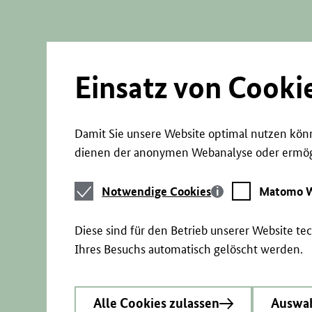
Direkt
zum
Seiteninhalt
springen
Einsatz von Cooki
Damit Sie unsere Website optimal nutzen könn
dienen der anonymen Webanalyse oder ermögl
Notwendige
Matomo
Notwendige Cookies
Matomo W
Cookies
Webstatistik
Diese sind für den Betrieb unserer Website t
Ihres Besuchs automatisch gelöscht werden.
Alle Cookies zulassen
Auswah