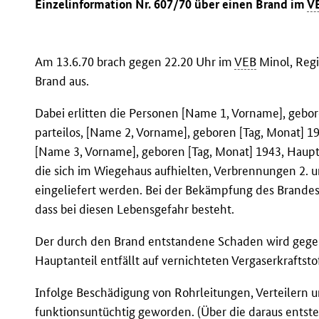
Einzelinformation Nr. 607/70 über einen Brand im
V
Am 13.6.70 brach gegen 22.20 Uhr im
VEB
Minol, Regi
Brand aus.
Dabei erlitten die Personen [Name 1, Vorname], gebore
parteilos, [Name 2, Vorname], geboren [Tag, Monat] 19
[Name 3, Vorname], geboren [Tag, Monat] 1943, Haup
die sich im Wiegehaus aufhielten, Verbrennungen 2. 
eingeliefert werden. Bei der Bekämpfung des Brandes
dass bei diesen Lebensgefahr besteht.
Der durch den Brand entstandene Schaden wird gegenw
Hauptanteil entfällt auf vernichteten Vergaserkraftstof
Infolge Beschädigung von Rohrleitungen, Verteilern 
funktionsuntüchtig geworden. (Über die daraus entst