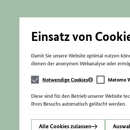
Direkt
zum
Seiteninhalt
springen
Einsatz von Cooki
Damit Sie unsere Website optimal nutzen könn
dienen der anonymen Webanalyse oder ermögl
Notwendige
Matomo
Notwendige Cookies
Matomo W
Cookies
Webstatistik
Diese sind für den Betrieb unserer Website t
Ihres Besuchs automatisch gelöscht werden.
Alle Cookies zulassen
Auswah