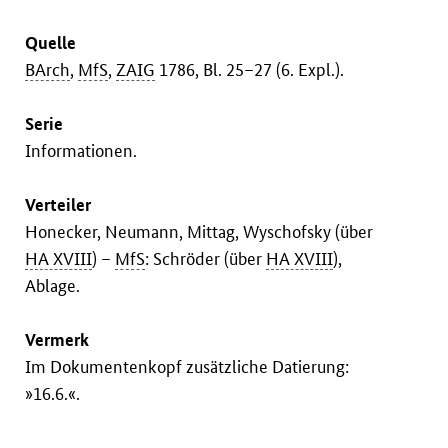
Quelle
BArch
,
MfS
,
ZAIG
1786, Bl. 25–27 (6. Expl.).
Serie
Informationen.
Verteiler
Honecker, Neumann, Mittag, Wyschofsky (über
HA XVIII
) –
MfS
: Schröder (über
HA XVIII
),
Ablage.
Vermerk
Im Dokumentenkopf zusätzliche Datierung:
»16.6.«.