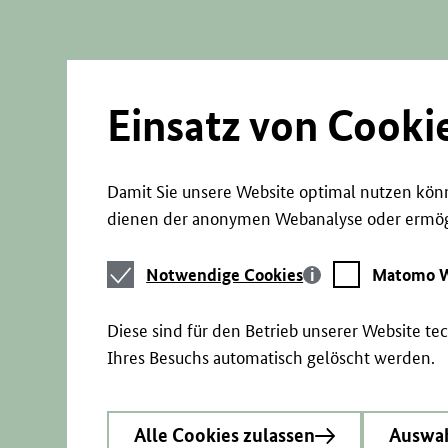
Direkt
zum
Seiteninhalt
springen
Einsatz von Cooki
Damit Sie unsere Website optimal nutzen könn
dienen der anonymen Webanalyse oder ermögl
Notwendige
Matomo
Notwendige Cookies
Matomo W
Cookies
Webstatistik
Diese sind für den Betrieb unserer Website t
Ihres Besuchs automatisch gelöscht werden.
Alle Cookies zulassen
Auswah