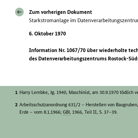
Zum vorherigen Dokument
Starkstromanlage im Datenverarbeitungszentr
6. Oktober 1970
Information Nr. 1067/70 über wiederholte tec
des Datenverarbeitungszentrums Rostock-Süd
Harry Lembke, Jg. 1940, Maschinist, am 30.9.1970 tödlich v
Arbeitsschutzanordnung 631/2 – Herstellen von Baugruben,
Erde – vom 8.1.1966;
GBl.
1966, Teil II, S. 37–39.
Arbeitsschutzanordnung 536 – Bagger – vom 24.7.1952;
GBl