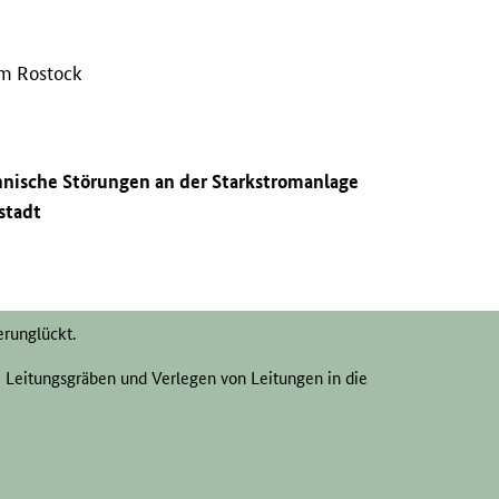
um Rostock
hnische Störungen an der Starkstromanlage
stadt
erunglückt.
 Leitungsgräben und Verlegen von Leitungen in die
.
1952, S. 731–734.