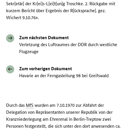
Sekr[etär] der Kr[ei]s-L[ei]t[un]g Troschke. 2. Rückgabe mit
kurzem Bericht über Ergebnis der R[ücksprache]. gez.
Wichert 9.10.76«.
Zum nächsten Dokument
Verletzung des Luftraumes der DDR durch westliche
Flugzeuge
Zum vorherigen Dokument
Havarie an der Ferngasleitung 98 bei Greifswald
Durch das
MfS
wurden am 7.10.1970 zur Abfahrt der
Delegation von Repräsentanten unserer Republik von der
Kranzniederlegung am Ehrenmal in Berlin-Treptow zwei
Personen festgestellt, die sich unter den dort anwesenden ca.