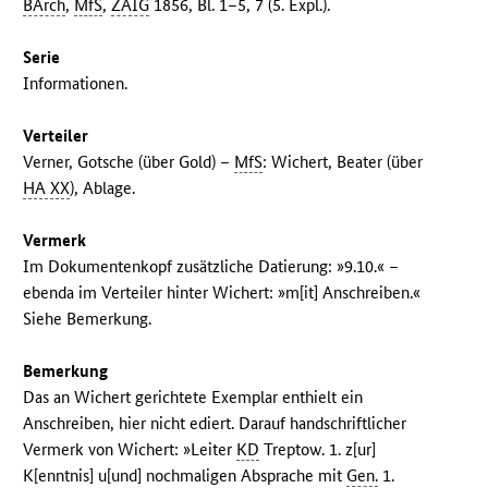
BArch
,
MfS
,
ZAIG
1856, Bl. 1–5, 7 (5. Expl.).
Serie
Informationen.
Verteiler
Verner, Gotsche (über Gold) –
MfS
: Wichert, Beater (über
HA XX
), Ablage.
Vermerk
Im Dokumentenkopf zusätzliche Datierung: »9.10.« –
ebenda im Verteiler hinter Wichert: »m[it] Anschreiben.«
Siehe Bemerkung.
Bemerkung
Das an Wichert gerichtete Exemplar enthielt ein
Anschreiben, hier nicht ediert. Darauf handschriftlicher
Vermerk von Wichert: »Leiter
KD
Treptow. 1. z[ur]
K[enntnis] u[und] nochmaligen Absprache mit
Gen.
1.