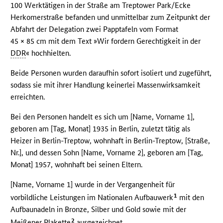
100 Werktätigen in der Straße am Treptower Park/Ecke
Herkomerstraße befanden und unmittelbar zum Zeitpunkt der
Abfahrt der Delegation zwei Papptafeln vom Format
45 × 85 cm mit dem Text »Wir fordern Gerechtigkeit in der
DDR
« hochhielten.
Beide Personen wurden daraufhin sofort isoliert und zugeführt,
sodass sie mit ihrer Handlung keinerlei Massenwirksamkeit
erreichten.
Bei den Personen handelt es sich um [Name, Vorname 1],
geboren am [Tag, Monat] 1935 in Berlin, zuletzt tätig als
Heizer in Berlin-Treptow, wohnhaft in Berlin-Treptow, [Straße,
Nr.], und dessen Sohn [Name, Vorname 2], geboren am [Tag,
Monat] 1957, wohnhaft bei seinen Eltern.
[Name, Vorname 1] wurde in der Vergangenheit für
1
vorbildliche Leistungen im Nationalen Aufbauwerk
mit den
Aufbaunadeln in Bronze, Silber und Gold sowie mit der
2
Meißener Plakette
ausgezeichnet.