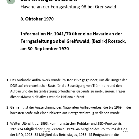
Havarie an der Ferngasleitung 98 bei Greifswald
8. Oktober 1970
Information Nr. 1041/70 über eine Havarie an der
Ferngasleitung 98 bei Greifswald, [Bezirk] Rostock,
am 30. September 1970
Das Nationale Aufbauwerk wurde im Jahr 1952 gegründet, um die Bürger der
DDR
auf ehrenamtlicher Basis für die Beseitigung von Trümmern und den
Aufbau und die Instandsetzung öffentlicher Gebäude zu mobilisieren. Träger
dieser »Masseninitiative« war die Nationale Front.
Gemeint ist die Auszeichnung des Nationalen Aufbauwerkes, die bis 1969 in der
höchsten Stufe mit einer Plakette aus Böttgersteinzeug verliehen wurde.
Walter Ulbricht, Jg. 1893, kommunistischer Politiker und
SED
-Funktionär,
1923/24 Mitglied der
KPD
-Zentrale, 1929–46 Mitglied des Politbüros des
ZK
der
KPD
, 1928–33 Mitglied des Reichstages, 1933–45 Emigration in die