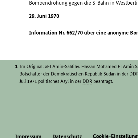
Bombendrohung gegen die S-Bahn in Westberl
29. Juni 1970
Information Nr. 662/70 über eine anonyme Bo
Im Original: »El Amin-Sahlih«. Hassan Mohamed El Amin Sa
Botschafter der Demokratischen Republik Sudan in der
DD
Juli 1971 politisches Asyl in der
DDR
beantragt.
Cookie-Einstellun
Impressum
Datenschutz