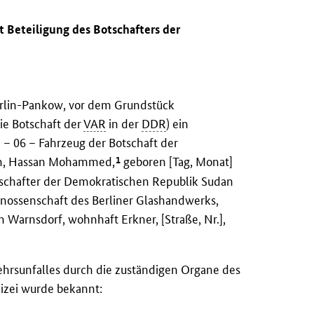
t Beteiligung des Botschafters der
Berlin-Pankow, vor dem Grundstück
ie Botschaft der
VAR
in der
DDR
) ein
 – 06 – Fahrzeug der Botschaft der
1
lih, Hassan Mohammed,
geboren [Tag, Monat]
otschafter der Demokratischen Republik Sudan
enossenschaft des Berliner Glashandwerks,
 Warnsdorf, wohnhaft Erkner, [Straße, Nr.],
hrsunfalles durch die zuständigen Organe des
zei wurde bekannt: