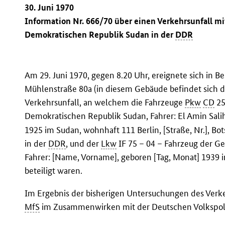
30. Juni 1970
Information Nr. 666/70 über einen Verkehrsunfall mi
Demokratischen Republik Sudan in der
DDR
Am 29. Juni 1970, gegen 8.20 Uhr, ereignete sich in 
Mühlenstraße 80a (in diesem Gebäude befindet sich d
Verkehrsunfall, an welchem die Fahrzeuge
Pkw
CD
25
Demokratischen Republik Sudan, Fahrer: El Amin Sa
1925 im Sudan, wohnhaft 111 Berlin, [Straße, Nr.], B
in der
DDR
, und der
Lkw
IF 75 – 04 – Fahrzeug der G
Fahrer: [Name, Vorname], geboren [Tag, Monat] 1939 in
beteiligt waren.
Im Ergebnis der bisherigen Untersuchungen des Verke
MfS
im Zusammenwirken mit der Deutschen Volkspoli