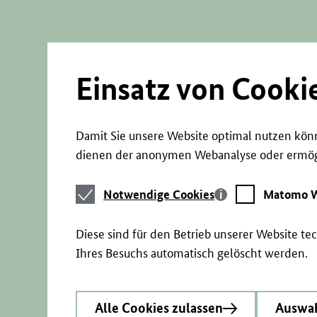
Direkt
zum
Seiteninhalt
springen
Einsatz von Cooki
Damit Sie unsere Website optimal nutzen könn
dienen der anonymen Webanalyse oder ermögl
Notwendige
Matomo
Notwendige Cookies
Matomo W
Cookies
Webstatistik
Diese sind für den Betrieb unserer Website t
Ihres Besuchs automatisch gelöscht werden.
Alle Cookies zulassen
Auswah