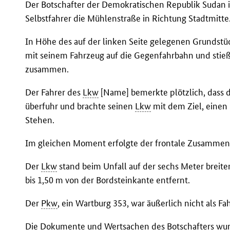
Der Botschafter der Demokratischen Republik Sudan 
Selbstfahrer die Mühlenstraße in Richtung Stadtmitte
In Höhe des auf der linken Seite gelegenen Grundstü
mit seinem Fahrzeug auf die Gegenfahrbahn und s
zusammen.
Der Fahrer des
Lkw
[Name] bemerkte plötzlich, dass 
überfuhr und brachte seinen
Lkw
mit dem Ziel, einen 
Stehen.
Im gleichen Moment erfolgte der frontale Zusammen
Der
Lkw
stand beim Unfall auf der sechs Meter breit
bis 1,50 m von der Bordsteinkante entfernt.
Der
Pkw
, ein Wartburg 353, war äußerlich nicht als F
Die Dokumente und Wertsachen des Botschafters wur