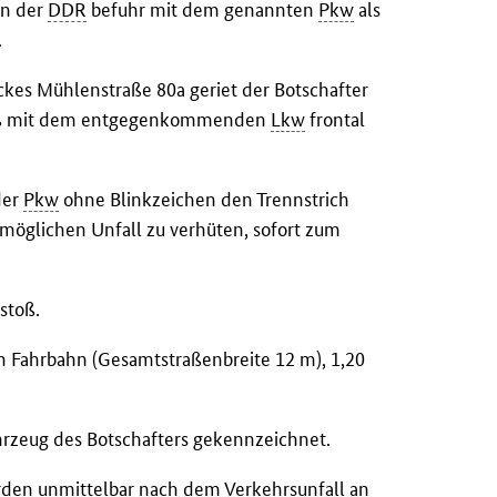
in der
DDR
befuhr mit dem genannten
Pkw
als
.
ckes Mühlenstraße 80a geriet der Botschafter
tieß mit dem entgegenkommenden
Lkw
frontal
der
Pkw
ohne Blinkzeichen den Trennstrich
möglichen Unfall zu verhüten, sofort zum
stoß.
en Fahrbahn (Gesamtstraßenbreite 12 m), 1,20
ahrzeug des Botschafters gekennzeichnet.
den unmittelbar nach dem Verkehrsunfall an