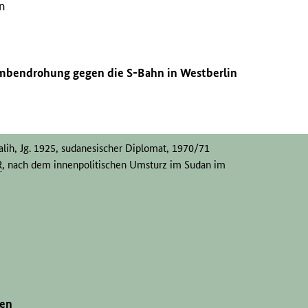
in
mbendrohung gegen die S-Bahn in Westberlin
lih, Jg. 1925, sudanesischer Diplomat, 1970/71
R
, nach dem innenpolitischen Umsturz im Sudan im
gen