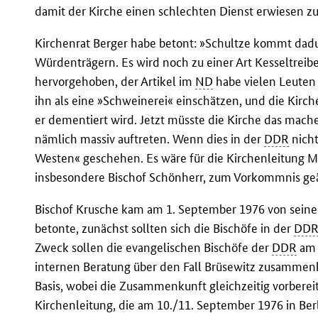
damit der Kirche einen schlechten Dienst erwiesen z
Kirchenrat Berger habe betont: »Schultze kommt dad
Würdenträgern. Es wird noch zu einer Art Kesseltre
hervorgehoben, der Artikel im
ND
habe vielen Leuten
ihn als eine »Schweinerei« einschätzen, und die Kirc
er dementiert wird. Jetzt müsste die Kirche das mach
nämlich massiv auftreten. Wenn dies in der
DDR
nicht
Westen« geschehen. Es wäre für die Kirchenleitung M
insbesondere Bischof Schönherr, zum Vorkommnis geä
Bischof Krusche kam am 1. September 1976 von seine
betonte, zunächst sollten sich die Bischöfe in der
DD
Zweck sollen die evangelischen Bischöfe der
DDR
am 
internen Beratung über den Fall Brüsewitz zusammenk
Basis, wobei die Zusammenkunft gleichzeitig vorbere
Kirchenleitung, die am 10./11. September 1976 in Berli