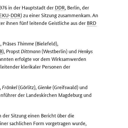
976 in der Hauptstadt der
DDR
, Berlin, der
EKU
-
DDR
) zu einer Sitzung zusammenkam. An
r ihnen fünf leitende Geistliche aus der
BRD
, Präses
Thimme
(Bielefeld),
B
), Propst
Dittmann
(Westberlin) und
Henkys
genannten erfolgte vor dem Wirksamwerden
leitender klerikaler Personen der
,
Fränkel
(Görlitz),
Gienke
(Greifswald) und
henführer der Landeskirchen Magdeburg und
der Sitzung einen Bericht über die
einer sachlichen Form vorgetragen wurde,