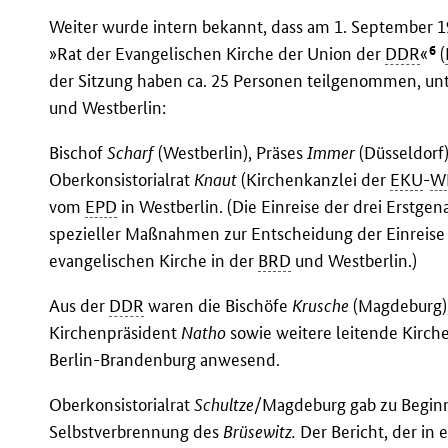
Weiter wurde intern bekannt, dass am 1. September 1
6
»Rat der Evangelischen Kirche der Union der
DDR
«
(
der Sitzung haben ca. 25 Personen teilgenommen, unte
und Westberlin:
Bischof
Scharf
(Westberlin), Präses
Immer
(Düsseldorf)
Oberkonsistorialrat
Knaut
(Kirchenkanzlei der
EKU
-
W
vom
EPD
in Westberlin. (Die Einreise der drei Erst
spezieller Maßnahmen zur Entscheidung der Einreise 
evangelischen Kirche in der
BRD
und Westberlin.)
Aus der
DDR
waren die Bischöfe
Krusche
(Magdeburg)
Kirchenpräsident
Natho
sowie weitere leitende Kirc
Berlin-Brandenburg anwesend.
Oberkonsistorialrat
Schultze
/Magdeburg gab zu Beginn 
Selbstverbrennung des
Brüsewitz.
Der Bericht, der in 