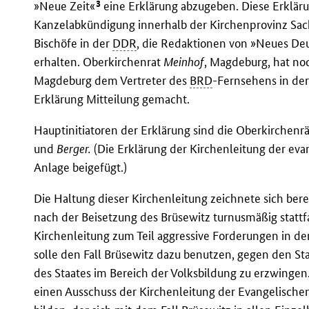
3
»Neue Zeit«
eine Erklärung abzugeben. Diese Erkläru
Kanzelabkündigung innerhalb der Kirchenprovinz Sach
Bischöfe in der
DDR
, die Redaktionen von »Neues De
erhalten. Oberkirchenrat
Meinhof
, Magdeburg, hat no
Magdeburg dem Vertreter des
BRD
-Fernsehens in de
Erklärung Mitteilung gemacht.
Hauptinitiatoren der Erklärung sind die Oberkirchenr
und
Berger.
(Die Erklärung der Kirchenleitung der eva
Anlage beigefügt.)
Die Haltung dieser Kirchenleitung zeichnete sich berei
nach der Beisetzung des Brüsewitz turnusmäßig stattf
Kirchenleitung zum Teil aggressive Forderungen in d
solle den Fall Brüsewitz dazu benutzen, gegen den S
des Staates im Bereich der Volksbildung zu erzwing
einen Ausschuss der Kirchenleitung der Evangelisch