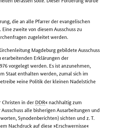
lheiten befassen solle. Dieser Forderung wurde
ung, die an alle Pfarrer der evangelischen
en. Eine zweite von diesem Ausschuss zu
Kirchenfragen zugeleitet werden.
Kirchenleitung Magdeburg gebildete Ausschuss
zu erarbeitenden Erklärungen der
976 vorgelegt werden. Es ist anzunehmen,
m Staat enthalten werden, zumal sich im
treibe »eine Politik der kleinen Nadelstiche
 Christen in der
DDR
« nachhaltig zum
 Ausschuss alle bisherigen Ausarbeitungen und
nworten, Synodenberichten) sichten und z. T.
llem Nachdruck auf diese »Erschwernisse«