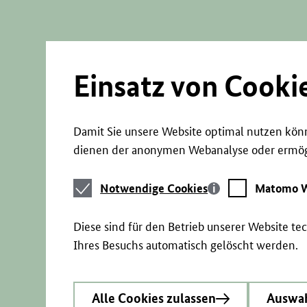
Direkt
zum
Seiteninhalt
springen
Einsatz von Cooki
Damit Sie unsere Website optimal nutzen könn
dienen der anonymen Webanalyse oder ermögl
Notwendige
Matomo
Notwendige Cookies
Matomo W
Cookies
Webstatistik
Diese sind für den Betrieb unserer Website t
Ihres Besuchs automatisch gelöscht werden.
Alle Cookies zulassen
Auswah