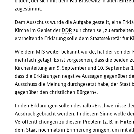
bilden, der sich mit dem Fall Brüsewitz in allen Einze
zugestimmt.
Dem Ausschuss wurde die Aufgabe gestellt, eine Erklär
Kirche im Gebiet der
DDR
zu richten sei, zu erarbeit
erarbeitende Erklärung solle dem Staatssekretär für 
Wie dem
MfS
weiter bekannt wurde, hat der von der 
mehrfach getagt. Es ist vorgesehen, dass die beiden 
Kirchenleitung am 9. September und 10. September 1
dass die Erklärungen negative Aussagen gegenüber de
Ausschuss die Meinung durchgesetzt habe, der Staat be
gegenüber den christlichen Bürgern«.
In den Erklärungen sollen deshalb »Erschwernisse der
Ausdruck gebracht werden. In diesem Sinne wolle der
Veröffentlichungen zu diesem Problem (z. B. in Hirte
dem Staat nochmals in Erinnerung bringen, um mit a