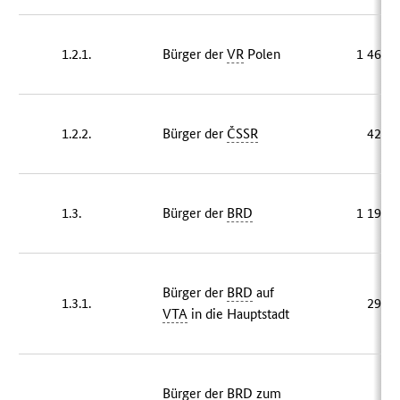
1.2.1.
Bürger der
VR
Polen
1 469 
1.2.2.
Bürger der
ČSSR
423 
1.3.
Bürger der
BRD
1 191 
Bürger der
BRD
auf
1.3.1.
299 
VTA
in die Hauptstadt
Bürger der
BRD
zum