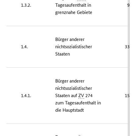
1.3.2.
Tagesaufenthalt in
98 
grenznahe Gebiete
Bürger anderer
1.4.
nichtsozialistischer
334 
Staaten
Bürger anderer
nichtsozialistischer
1.4.1.
Staaten auf
ZV
274
151 
zum Tagesaufenthalt in
die Hauptstadt