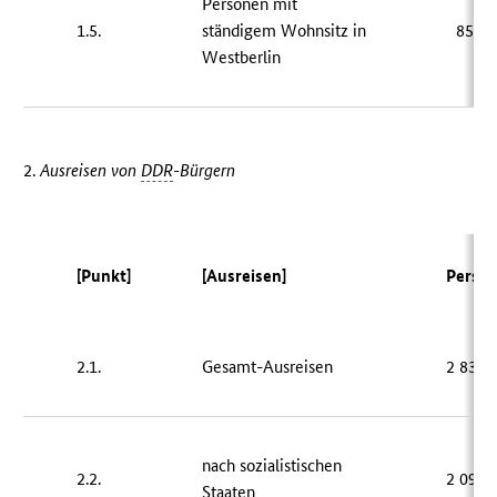
Personen mit
1.5.
ständigem Wohnsitz in
850 
Westberlin
2.
Ausreisen von
DDR
-Bürgern
[Punkt]
[Ausreisen]
Perso
2.1.
Gesamt-Ausreisen
2 837 
nach sozialistischen
2.2.
2 097 
Staaten