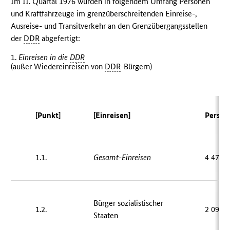
Im II. Quartal 1976 wurden in folgendem Umfang Personen
und Kraftfahrzeuge im grenzüberschreitenden Einreise-,
Ausreise- und Transitverkehr an den Grenzübergangsstellen
der
DDR
abgefertigt:
1.
Einreisen in die
DDR
(außer Wiedereinreisen von
DDR
-Bürgern)
[Punkt]
[Einreisen]
Person
1.1.
Gesamt-Einreisen
4 476 
Bürger sozialistischer
1.2.
2 099 
Staaten