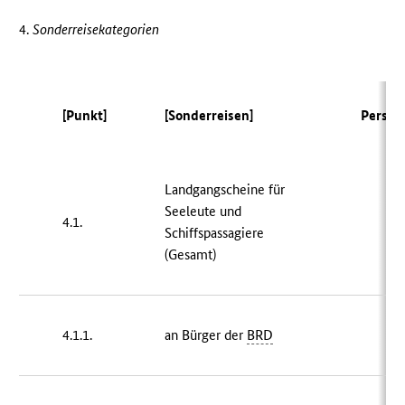
4.
Sonderreisekategorien
[Punkt]
[Sonderreisen]
Person
Landgangscheine für
Seeleute und
4.1.
5 
Schiffspassagiere
(Gesamt)
4.1.1.
an Bürger der
BRD
6