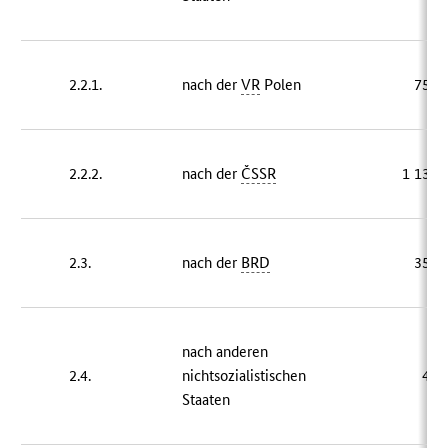
2.2.1.
nach der
VR
Polen
758 
2.2.2.
nach der
ČSSR
1 136 
2.3.
nach der
BRD
356 
nach anderen
2.4.
nichtsozialistischen
43 
Staaten