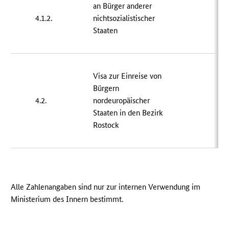
an Bürger anderer
4.1.2.
nichtsozialistischer
5 
Staaten
Visa zur Einreise von
Bürgern
4.2.
nordeuropäischer
1 
Staaten in den Bezirk
Rostock
Alle Zahlenangaben sind nur zur internen Verwendung im
Ministerium des Innern bestimmt.