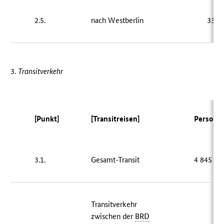
2.5.
nach Westberlin
339 
3.
Transitverkeh
r
[Punkt]
[Transitreisen]
Persone
3.1.
Gesamt-Transit
4 845 49
Transitverkehr
zwischen der
BRD