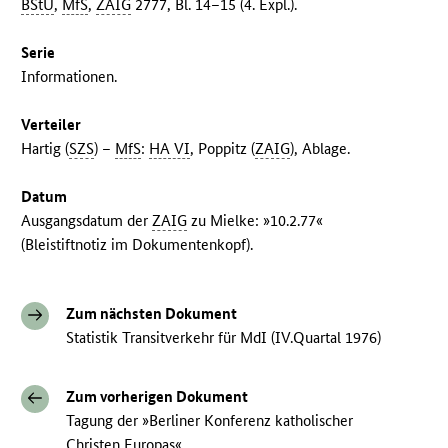
BStU
,
MfS
,
ZAIG
2777, Bl. 14–15 (4. Expl.).
Serie
Informationen.
Verteiler
Hartig (
SZS
) –
MfS
:
HA VI
, Poppitz (
ZAIG
), Ablage.
Datum
Ausgangsdatum der
ZAIG
zu Mielke: »10.2.77«
(Bleistiftnotiz im Dokumentenkopf).
Zum nächsten Dokument
Statistik Transitverkehr für MdI (IV.Quartal 1976)
Zum vorherigen Dokument
Tagung der »Berliner Konferenz katholischer
Christen Europas«