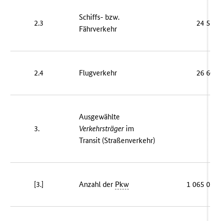
Schiffs- bzw.
2.3
24 556
Fährverkehr
2.4
Flugverkehr
26 603
Ausgewählte
3.
Verkehrsträger
im
–
Transit (Straßenverkehr)
[3.]
Anzahl der
Pkw
1 065 035