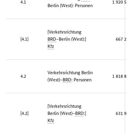
4.1
1 920 527
Berlin (West): Personen
[Verkehrsrichtung
[4.1]
BRD
–Berlin (West):]
667 234
Kfz
Verkehrsrichtung Berlin
4.2
1 818 817
(West)–
BRD
: Personen
[Verkehrsrichtung
[4.2]
Berlin (West)–
BRD
:]
631 968
Kfz