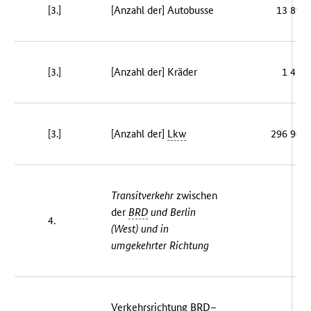
[3.]
[Anzahl der] Autobusse
13 896
[3.]
[Anzahl der] Kräder
1 438
[3.]
[Anzahl der]
Lkw
296 905
Transitverkehr
zwischen
der
BRD
und Berlin
4.
–
(West) und in
umgekehrter Richtung
Verkehrsrichtung
BRD
–