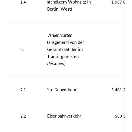
1.4
ständigem Wohnsitz in
1 987 833
Berlin (West)
Verkehrsarten
(ausgehend von der
2.
Gesamtzahl der im
–
Transit gereisten
Personen
)
2.1
Straßenverkehr
3 461 212
2.2
Eisenbahnverkehr
580 347