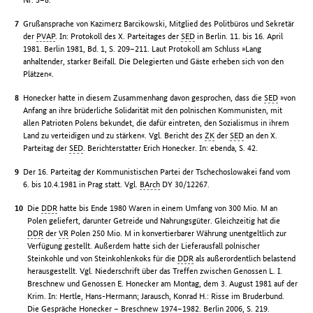
Grußansprache von Kazimerz Barcikowski, Mitglied des Politbüros und Sekretär
der
PVAP
. In: Protokoll des X. Parteitages der
SED
in Berlin. 11. bis 16. April
1981. Berlin 1981, Bd. 1, S. 209–211. Laut Protokoll am Schluss »Lang
anhaltender, starker Beifall. Die Delegierten und Gäste erheben sich von den
Plätzen«.
Honecker hatte in diesem Zusammenhang davon gesprochen, dass die
SED
»von
Anfang an ihre brüderliche Solidarität mit den polnischen Kommunisten, mit
allen Patrioten Polens bekundet, die dafür eintreten, den Sozialismus in ihrem
Land zu verteidigen und zu stärken«. Vgl. Bericht des
ZK
der
SED
an den X.
Parteitag der
SED
. Berichterstatter Erich Honecker. In: ebenda, S. 42.
Der 16. Parteitag der Kommunistischen Partei der Tschechoslowakei fand vom
6. bis 10.4.1981 in Prag statt. Vgl.
BArch
DY 30/12267.
Die
DDR
hatte bis Ende 1980 Waren in einem Umfang von 300 Mio. M an
Polen geliefert, darunter Getreide und Nahrungsgüter. Gleichzeitig hat die
DDR
der
VR
Polen 250 Mio. M in konvertierbarer Währung unentgeltlich zur
Verfügung gestellt. Außerdem hatte sich der Lieferausfall polnischer
Steinkohle und von Steinkohlenkoks für die
DDR
als außerordentlich belastend
herausgestellt. Vgl. Niederschrift über das Treffen zwischen Genossen L. I.
Breschnew und Genossen E. Honecker am Montag, dem 3. August 1981 auf der
Krim. In: Hertle, Hans-Hermann; Jarausch, Konrad H.: Risse im Bruderbund.
Die Gespräche Honecker – Breschnew 1974–1982. Berlin 2006, S. 219.