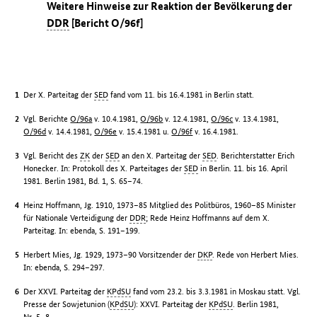
Weitere Hinweise zur Reaktion der Bevölkerung der
DDR
[Bericht O/96f]
Der X. Parteitag der
SED
fand vom 11. bis 16.4.1981 in Berlin statt.
Vgl. Berichte
O/96a
v. 10.4.1981,
O/96b
v. 12.4.1981,
O/96c
v. 13.4.1981,
O/96d
v. 14.4.1981,
O/96e
v. 15.4.1981 u.
O/96f
v. 16.4.1981.
Vgl. Bericht des
ZK
der
SED
an den X. Parteitag der
SED
. Berichterstatter Erich
Honecker. In: Protokoll des X. Parteitages der
SED
in Berlin. 11. bis 16. April
1981. Berlin 1981, Bd. 1, S. 65–74.
Heinz Hoffmann, Jg. 1910, 1973–85 Mitglied des Politbüros, 1960–85 Minister
für Nationale Verteidigung der
DDR
; Rede Heinz Hoffmanns auf dem X.
Parteitag. In: ebenda, S. 191–199.
Herbert Mies, Jg. 1929, 1973–90 Vorsitzender der
DKP
. Rede von Herbert Mies.
In: ebenda, S. 294–297.
Der XXVI. Parteitag der
KPdSU
fand vom 23.2. bis 3.3.1981 in Moskau statt. Vgl.
Presse der Sowjetunion (
KPdSU
): XXVI. Parteitag der
KPdSU
. Berlin 1981,
Nr. 5–8.