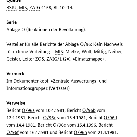
Quelle
BStU
,
MfS
,
ZAIG
4158, Bl. 10–14.
Serie
Ablage O (Reaktionen der Bevölkerung).
Verteiler für alle Berichte der Ablage O/96: Kein Nachweis
für externe Verteilung –
MfS
: Mielke, Wolf, Mittig, Neiber,
Geisler, Leiter
ZOS
,
ZAIG
/1 (2×), »Einsatzmappe«.
Vermerk
Im Dokumentenkopf: »Zentrale Auswertungs- und
Informationsgruppe« (Verfasser).
Verweise
Bericht
O/96a
vom 10.4.1981, Bericht
O/96b
vom
12.4.1981, Bericht
O/96c
vom 13.4.1981, Bericht
O/96d
vom 14.4.1981, Bericht
O/96e
vom 15.4.1996, Bericht
O/96f
vom 16.4.1981 und Bericht
O/96h
vom 21.4.1981.