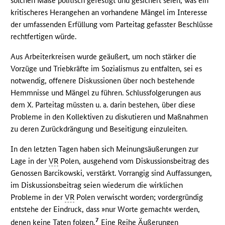
solchen Maße politisch gefestigt und gesichert seien, was ein
kritischeres Herangehen an vorhandene Mängel im Interesse
der umfassenden Erfüllung vom Parteitag gefasster Beschlüsse
rechtfertigen würde.
Aus Arbeiterkreisen wurde geäußert, um noch stärker die
Vorzüge und Triebkräfte im Sozialismus zu entfalten, sei es
notwendig, offenere Diskussionen über noch bestehende
Hemmnisse und Mängel zu führen. Schlussfolgerungen aus
dem X. Parteitag müssten u. a. darin bestehen, über diese
Probleme in den Kollektiven zu diskutieren und Maßnahmen
zu deren Zurückdrängung und Beseitigung einzuleiten.
In den letzten Tagen haben sich Meinungsäußerungen zur
Lage in der
VR
Polen, ausgehend vom Diskussionsbeitrag des
Genossen Barcikowski, verstärkt. Vorrangig sind Auffassungen,
im Diskussionsbeitrag seien wiederum die wirklichen
Probleme in der
VR
Polen verwischt worden; vordergründig
entstehe der Eindruck, dass »nur Worte gemacht« werden,
7
denen keine Taten folgen.
Eine Reihe Äußerungen