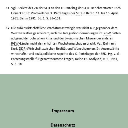
Vgl. Bericht des
ZK
der
SED
an den X. Parteitag der
SED
. Berichterstatter Erich
Honecker. In: Protokoll des X. Parteitages der
SED
in Berlin. 11. bis 16. April
1981. Berlin 1981, Bd. 1, S. 28–151.
Die außenwirtschaftliche Wachstumsstrategie war nicht nur gegenüber dem
Westen restlos gescheitert, auch die Integrationsbemühungen im
RGW
hatten
aufgrund der polnischen Krise und der ökonomischen Misere der anderen
RGW
-Länder nicht den erhofften Wachstumsschub gebracht. Vgl. Erdmann,
Kurt:
DDR
-Wirtschaft zwischen Realität und Wunschdenken. In: Ausgewählte
wirtschafts- und sozialpolitische Aspekte des X. Parteitages der
SED
.
Hg.
v. d.
Forschungsstelle für gesamtdeutsche Fragen, Reihe FS-Analysen, H. 3, 1981,
S. 3–18.
Impressum
Datenschutz