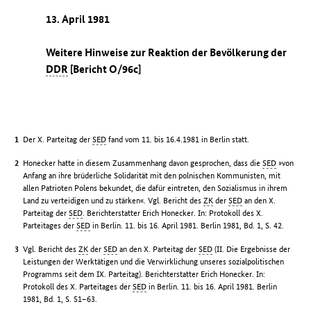
13. April 1981
Weitere Hinweise zur Reaktion der Bevölkerung der
DDR
[Bericht O/96c]
Der X. Parteitag der
SED
fand vom 11. bis 16.4.1981 in Berlin statt.
Honecker hatte in diesem Zusammenhang davon gesprochen, dass die
SED
»von
Anfang an ihre brüderliche Solidarität mit den polnischen Kommunisten, mit
allen Patrioten Polens bekundet, die dafür eintreten, den Sozialismus in ihrem
Land zu verteidigen und zu stärken«. Vgl. Bericht des
ZK
der
SED
an den X.
Parteitag der
SED
. Berichterstatter Erich Honecker. In: Protokoll des X.
Parteitages der
SED
in Berlin. 11. bis 16. April 1981. Berlin 1981, Bd. 1, S. 42.
Vgl. Bericht des
ZK
der
SED
an den X. Parteitag der
SED
(II. Die Ergebnisse der
Leistungen der Werktätigen und die Verwirklichung unseres sozialpolitischen
Programms seit dem IX. Parteitag). Berichterstatter Erich Honecker. In:
Protokoll des X. Parteitages der
SED
in Berlin. 11. bis 16. April 1981. Berlin
1981, Bd. 1, S. 51–63.