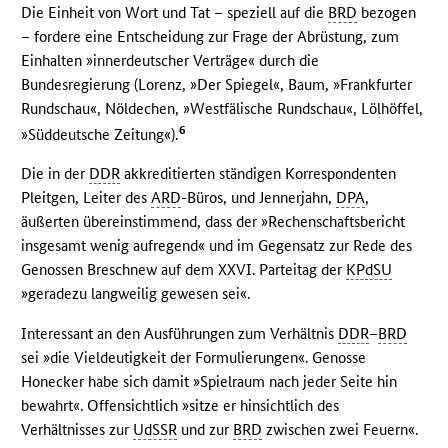
Die Einheit von Wort und Tat – speziell auf die
BRD
bezogen
– fordere eine Entscheidung zur Frage der Abrüstung, zum
Einhalten »innerdeutscher Verträge« durch die
Bundesregierung (Lorenz, »Der Spiegel«, Baum, »Frankfurter
Rundschau«, Nöldechen, »Westfälische Rundschau«, Lölhöffel,
6
»Süddeutsche Zeitung«).
Die in der
DDR
akkreditierten ständigen Korrespondenten
Pleitgen, Leiter des
ARD
-Büros, und Jennerjahn,
DPA
,
äußerten übereinstimmend, dass der »Rechenschaftsbericht
insgesamt wenig aufregend« und im Gegensatz zur Rede des
Genossen Breschnew auf dem XXVI. Parteitag der
KPdSU
»geradezu langweilig gewesen sei«.
Interessant an den Ausführungen zum Verhältnis
DDR
–
BRD
sei »die Vieldeutigkeit der Formulierungen«. Genosse
Honecker habe sich damit »Spielraum nach jeder Seite hin
bewahrt«. Offensichtlich »sitze er hinsichtlich des
Verhältnisses zur
UdSSR
und zur
BRD
zwischen zwei Feuern«.