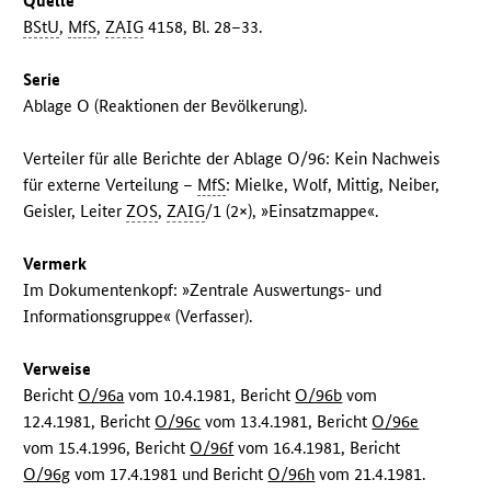
Quelle
BStU
,
MfS
,
ZAIG
4158, Bl. 28–33.
Serie
Ablage O (Reaktionen der Bevölkerung).
Verteiler für alle Berichte der Ablage O/96: Kein Nachweis
für externe Verteilung –
MfS
: Mielke, Wolf, Mittig, Neiber,
Geisler, Leiter
ZOS
,
ZAIG
/1 (2×), »Einsatzmappe«.
Vermerk
Im Dokumentenkopf: »Zentrale Auswertungs- und
Informationsgruppe« (Verfasser).
Verweise
Bericht
O/96a
vom 10.4.1981, Bericht
O/96b
vom
12.4.1981, Bericht
O/96c
vom 13.4.1981, Bericht
O/96e
vom 15.4.1996, Bericht
O/96f
vom 16.4.1981, Bericht
O/96g
vom 17.4.1981 und Bericht
O/96h
vom 21.4.1981.