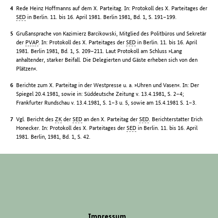
Rede Heinz Hoffmanns auf dem X. Parteitag. In: Protokoll des X. Parteitages der
SED
in Berlin. 11. bis 16. April 1981. Berlin 1981, Bd. 1, S. 191–199.
Grußansprache von Kazimierz Barcikowski, Mitglied des Politbüros und Sekretär
der
PVAP
. In: Protokoll des X. Parteitages der
SED
in Berlin. 11. bis 16. April
1981. Berlin 1981, Bd. 1, S. 209–211. Laut Protokoll am Schluss »Lang
anhaltender, starker Beifall. Die Delegierten und Gäste erheben sich von den
Plätzen«.
Berichte zum X. Parteitag in der Westpresse u. a. »Uhren und Vasen«. In: Der
Spiegel 20.4.1981, sowie in: Süddeutsche Zeitung v. 13.4.1981, S. 2–4;
Frankfurter Rundschau v. 13.4.1981, S. 1–3 u. 5, sowie am 15.4.1981 S. 1–3.
Vgl. Bericht des
ZK
der
SED
an den X. Parteitag der
SED
. Berichterstatter Erich
Honecker. In: Protokoll des X. Parteitages der
SED
in Berlin. 11. bis 16. April
1981. Berlin, 1981, Bd. 1, S. 42.
Impressum