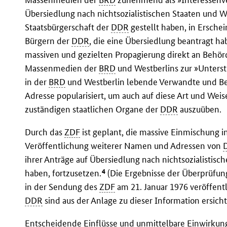
Übersiedlung nach nichtsozialistischen Staaten und W
Staatsbürgerschaft der
DDR
gestellt haben, in Ersche
Bürgern der
DDR
, die eine Übersiedlung beantragt ha
massiven und gezielten Propagierung direkt an Behörd
Massenmedien der
BRD
und Westberlins zur »Unters
in der
BRD
und Westberlin lebende Verwandte und Be
Adresse popularisiert, um auch auf diese Art und Weis
zuständigen staatlichen Organe der
DDR
auszuüben.
Durch das
ZDF
ist geplant, die massive Einmischung 
Veröffentlichung weiterer Namen und Adressen von
ihrer Anträge auf Übersiedlung nach nichtsozialistis
4
haben, fortzusetzen.
(Die Ergebnisse der Überprüfung
in der Sendung des
ZDF
am 21. Januar 1976 veröffen
DDR
sind aus der Anlage zu dieser Information ersichtl
Entscheidende Einflüsse und unmittelbare Einwirkun