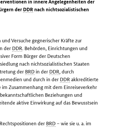
terventionen in innere Angelegenheiten der
ürgern der
DDR
nach nichtsozialistischen
n und Versuche gegnerischer Kräfte zur
en der
DDR
. Behörden, Einrichtungen und
assiver Form Bürger der Deutschen
iedlung nach nichtsozialistischen Staaten
rtretung der
BRD
in der
DDR
, durch
ssenmedien und durch in der
DDR
akkreditierte
ie im Zusammenhang mit dem Einreiseverkehr
 bekanntschaftlichen Beziehungen und
weitende aktive Einwirkung auf das Bewusstsein
 Rechtspositionen der
BRD
– wie sie u. a. im