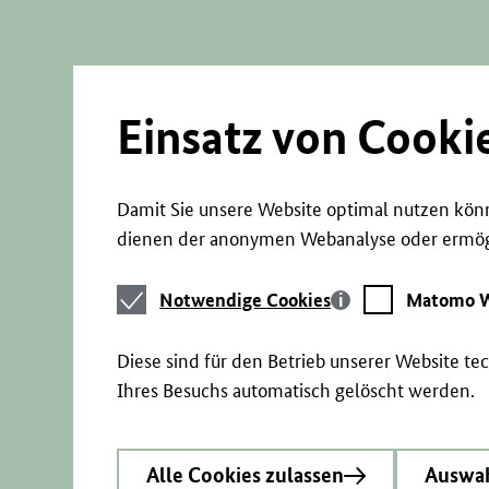
Direkt
zum
Seiteninhalt
springen
Einsatz von Cooki
Damit Sie unsere Website optimal nutzen könn
dienen der anonymen Webanalyse oder ermögl
Notwendige
Matomo
Notwendige Cookies
Matomo W
Cookies
Webstatistik
Diese sind für den Betrieb unserer Website t
Ihres Besuchs automatisch gelöscht werden.
Alle Cookies zulassen
Auswah