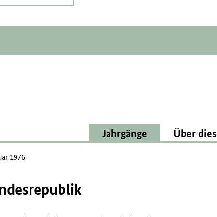
Jahrgänge
Über dies
uar 1976
undesrepublik