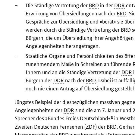
–
Die Ständige Vertretung der
BRD
in der
DDR
entw
Erwirkung von Übersiedlungen nach der
BRD
. S
Gespräche zur Übersiedlung und »berät« sie üb
werden durch die Ständige Vertretung der
BRD
s
Bürgern, die um Übersiedlung ihrer Angehörigen 
Angelegenheiten herangetragen.
–
Staatliche Organe und Persönlichkeiten des öff
zunehmendem Maße in Schreiben an führende 
Innern und an die Ständige Vertretung der
DDR
i
Bürgern der
DDR
nach der
BRD
. Dabei ist auffäl
noch nie einen Antrag auf Übersiedlung gestellt 
Jüngstes Beispiel der diesbezüglichen massiven gegn
Angelegenheiten der
DDR
sind die am 7. Januar und 
3
Sprecher des »Bundes Freies Deutschland«
in Westbe
Zweiten Deutschen Fernsehen (
ZDF
) der
BRD
, Gerha
Massenmedien der
BRD
zunehmend als »Interessenve