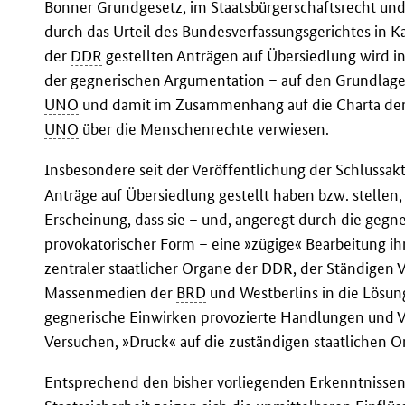
Bonner Grundgesetz, im Staatsbürgerschaftsrecht und
durch das Urteil des Bundesverfassungsgerichtes in Kar
der
DDR
gestellten Anträgen auf Übersiedlung wird 
der gegnerischen Argumentation – auf den Grundlage
UNO
und damit im Zusammenhang auf die Charta der 
UNO
über die Menschenrechte verwiesen.
Insbesondere seit der Veröffentlichung der Schlussak
Anträge auf Übersiedlung gestellt haben bzw. stell
Erscheinung, dass sie – und, angeregt durch die gegn
provokatorischer Form – eine »zügige« Bearbeitung ih
zentraler staatlicher Organe der
DDR
, der Ständigen 
Massenmedien der
BRD
und Westberlins in die Lösung
gegnerische Einwirken provozierte Handlungen und
Versuchen, »Druck« auf die zuständigen staatlichen 
Entsprechend den bisher vorliegenden Erkenntnissen