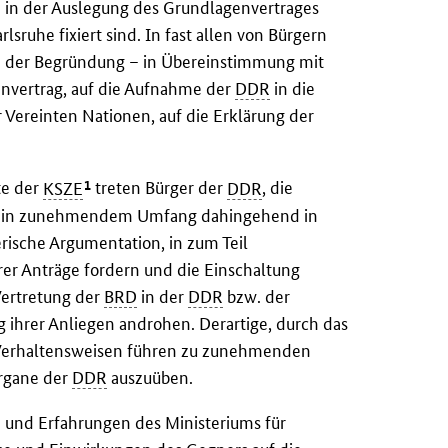
 in der Auslegung des Grundlagenvertrages
lsruhe fixiert sind. In fast allen von Bürgern
in der Begründung – in Übereinstimmung mit
nvertrag, auf die Aufnahme der
DDR
in die
Vereinten Nationen, auf die Erklärung der
1
te der
KSZE
treten Bürger der
DDR
, die
en, in zunehmendem Umfang dahingehend in
erische Argumentation, in zum Teil
rer Anträge fordern und die Einschaltung
Vertretung der
BRD
in der
DDR
bzw. der
 ihrer Anliegen androhen. Derartige, durch das
 Verhaltensweisen führen zu zunehmenden
Organe der
DDR
auszuüben.
 und Erfahrungen des Ministeriums für