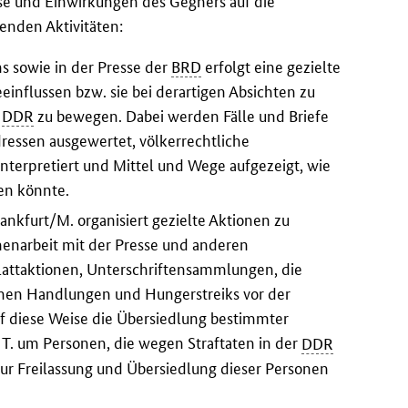
üsse und Einwirkungen des Gegners auf die
genden Aktivitäten:
 sowie in der Presse der
BRD
erfolgt eine gezielte
einflussen bzw. sie bei derartigen Absichten zu
r
DDR
zu bewegen. Dabei werden Fälle und Briefe
essen ausgewertet, völkerrechtliche
terpretiert und Mittel und Wege aufgezeigt, wie
en könnte.
rankfurt/M. organisiert gezielte Aktionen zu
narbeit mit der Presse und anderen
attaktionen, Unterschriftensammlungen, die
hen Handlungen und Hungerstreiks vor der
uf diese Weise die Übersiedlung bestimmter
. T. um Personen, die wegen Straftaten in der
DDR
 zur Freilassung und Übersiedlung dieser Personen