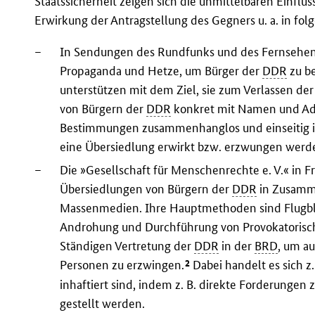
Staatssicherheit zeigen sich die unmittelbaren Einfl
Erwirkung der Antragstellung des Gegners u. a. in fol
–
In Sendungen des Rundfunks und des Fernsehens
Propaganda und Hetze, um Bürger der
DDR
zu be
unterstützen mit dem Ziel, sie zum Verlassen de
von Bürgern der
DDR
konkret mit Namen und Adr
Bestimmungen zusammenhanglos und einseitig in
eine Übersiedlung erwirkt bzw. erzwungen werd
–
Die »Gesellschaft für Menschenrechte e. V.« in F
Übersiedlungen von Bürgern der
DDR
in Zusamme
Massenmedien. Ihre Hauptmethoden sind Flugbl
Androhung und Durchführung von Provokatorisc
Ständigen Vertretung der
DDR
in der
BRD
, um a
2
Personen zu erzwingen.
Dabei handelt es sich z
inhaftiert sind, indem z. B. direkte Forderungen
gestellt werden.