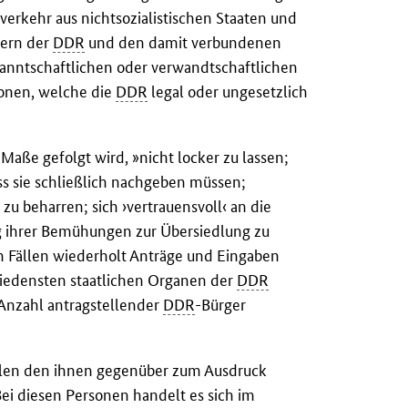
erkehr aus nichtsozialistischen Staaten und
ern der
DDR
und den damit verbundenen
kanntschaftlichen oder verwandtschaftlichen
onen, welche die
DDR
legal oder ungesetzlich
e gefolgt wird, »nicht locker zu lassen;
ss sie schließlich nachgeben müssen;
 beharren; sich ›vertrauensvoll‹ an die
g ihrer Bemühungen zur Übersiedlung zu
en Fällen wiederholt Anträge und Eingaben
hiedensten staatlichen Organen der
DDR
 Anzahl antragstellender
DDR
-Bürger
Fällen den ihnen gegenüber zum Ausdruck
ei diesen Personen handelt es sich im