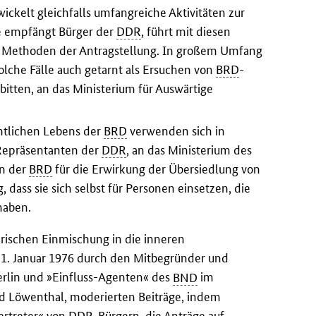
ickelt gleichfalls umfangreiche Aktivitäten zur
ie empfängt Bürger der
DDR
, führt mit diesen
er Methoden der Antragstellung. In großem Umfang
olche Fälle auch getarnt als Ersuchen von
BRD
-
bitten, an das Ministerium für Auswärtige
entlichen Lebens der
BRD
verwenden sich in
Repräsentanten der
DDR
, an das Ministerium des
n der
BRD
für die Erwirkung der Übersiedlung von
lig, dass sie sich selbst für Personen einsetzen, die
haben.
erischen Einmischung in die inneren
21. Januar 1976 durch den Mitbegründer und
rlin und »Einfluss-Agenten« des
BND
im
rd Löwenthal, moderierten Beiträge, indem
rtreter« von
DDR
-Bürgern, die Anträge auf