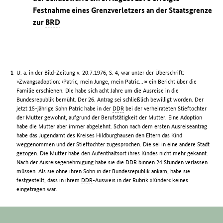
Festnahme eines Grenzverletzers an der Staatsgrenze
zur
BRD
U. a. in der Bild-Zeitung v. 20.7.1976, S. 4, war unter der Überschrift:
»Zwangsadoption: ›Patric, mein Junge, mein Patric…‹« ein Bericht über die
Familie erschienen. Die habe sich acht Jahre um die Ausreise in die
Bundesrepublik bemüht. Der 26. Antrag sei schließlich bewilligt worden. Der
jetzt 15-jährige Sohn Patric habe in der
DDR
bei der verheirateten Stieftochter
der Mutter gewohnt, aufgrund der Berufstätigkeit der Mutter. Eine Adoption
habe die Mutter aber immer abgelehnt. Schon nach dem ersten Ausreiseantrag
habe das Jugendamt des Kreises Hildburghausen den Eltern das Kind
weggenommen und der Stieftochter zugesprochen. Die sei in eine andere Stadt
gezogen. Die Mutter habe den Aufenthaltsort ihres Kindes nicht mehr gekannt.
Nach der Ausreisegenehmigung habe sie die
DDR
binnen 24 Stunden verlassen
müssen. Als sie ohne ihren Sohn in der Bundesrepublik ankam, habe sie
festgestellt, dass in ihrem
DDR
-Ausweis in der Rubrik »Kinder« keines
eingetragen war.