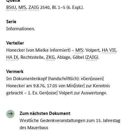
Quelle
BStU
,
MfS
,
ZAIG
2540, Bl. 1–5 (6. Expl.).
Serie
Informationen.
Verteiler
Honecker (von Mielke informiert) –
MfS
: Volpert,
HA VII
,
HA IX
, Rechtsstelle,
ZKG
, Ablage, Göbel (
ZAIG
).
Vermerk
Im Dokumentenkopf (handschriftlich): »Gen[ossen]
Honecker am 9.8.76, 17.05 von Min[ister] zur Kenntnis
gebracht – 1. Ex. Gen[osse] Volpert zur Auswertung«.
Zum nächsten Dokument
Westliche Gedenkveranstaltungen zum 15. Jahrestag
des Mauerbaus