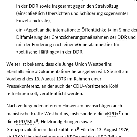
in der
DDR
sowie insgesamt gegen den Strafvollzug
(einschließlich Übersichten und Schilderung sogenannter
Einzelschicksale),
–
ein »Appell an die internationale Öffentlichkeit« im Sinne de
Diffamierung der Grenzsicherungsmaßnahmen der
DDR
und
mit der Forderung nach einer »Generalamnestie« für
»politische Häftlinge« in der
DDR
.
Weiter ist bekannt, dass die Junge Union Westberlins
ebenfalls eine »Dokumentation« herausgeben will. Sie soll am
Vorabend des 13. August 1976 im Rahmen einer
Pressekonferenz, an der auch der
CDU
-Vorsitzende Kohl
teilnehmen soll, veröffentlicht werden.
Nach vorliegenden internen Hinweisen beabsichtigen auch
7
maoistische Kräfte Westberlins, insbesondere die »
KPD
«
und
8
die »
KPD/ML
«
, Hetzkundgebungen sowie
9
Grenzprovokationen durchzuführen.
Für den 13. August 1976,
ab 17.00 Uhr sind seitens der »
KPD
« und der »
KPD/ML
«in