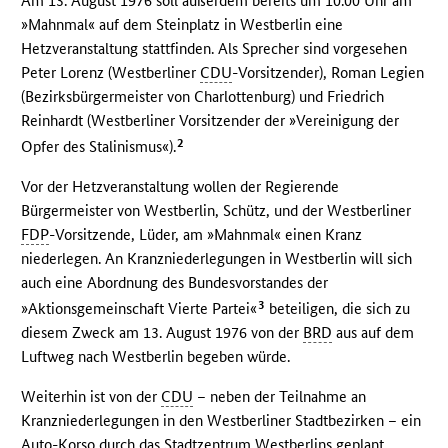
Am 13. August 1976 soll außerdem bereits um 10.00 Uhr am
»Mahnmal« auf dem Steinplatz in Westberlin eine
Hetzveranstaltung stattfinden. Als Sprecher sind vorgesehen
Peter Lorenz (Westberliner
CDU
-Vorsitzender), Roman Legien
(Bezirksbürgermeister von Charlottenburg) und Friedrich
Reinhardt (Westberliner Vorsitzender der »Vereinigung der
2
Opfer des Stalinismus«).
Vor der Hetzveranstaltung wollen der Regierende
Bürgermeister von Westberlin, Schütz, und der Westberliner
FDP
-Vorsitzende, Lüder, am »Mahnmal« einen Kranz
niederlegen. An Kranzniederlegungen in Westberlin will sich
auch eine Abordnung des Bundesvorstandes der
3
»Aktionsgemeinschaft Vierte Partei«
beteiligen, die sich zu
diesem Zweck am 13. August 1976 von der
BRD
aus auf dem
Luftweg nach Westberlin begeben würde.
Weiterhin ist von der
CDU
– neben der Teilnahme an
Kranzniederlegungen in den Westberliner Stadtbezirken – ein
Auto-Korso durch das Stadtzentrum Westberlins geplant.