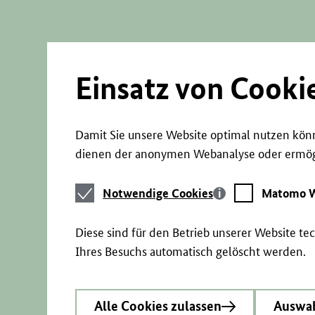
Direkt
zum
Seiteninhalt
springen
Einsatz von Cooki
Damit Sie unsere Website optimal nutzen könn
dienen der anonymen Webanalyse oder ermögl
Notwendige
Matomo
Notwendige Cookies
Matomo W
Cookies
Webstatistik
Diese sind für den Betrieb unserer Website t
Ihres Besuchs automatisch gelöscht werden.
Alle Cookies zulassen
Auswah