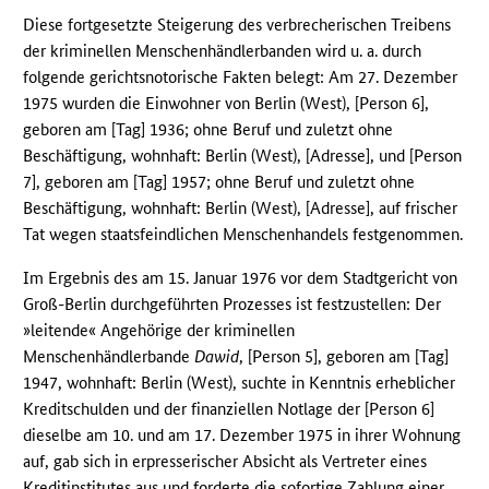
Diese fortgesetzte Steigerung des verbrecherischen Treibens
der kriminellen Menschenhändlerbanden wird u. a. durch
folgende gerichtsnotorische Fakten belegt: Am 27. Dezember
1975 wurden die Einwohner von Berlin (West), [Person 6],
geboren am [Tag] 1936; ohne Beruf und zuletzt ohne
Beschäftigung, wohnhaft: Berlin (West), [Adresse], und [Person
7], geboren am [Tag] 1957; ohne Beruf und zuletzt ohne
Beschäftigung, wohnhaft: Berlin (West), [Adresse], auf frischer
Tat wegen staatsfeindlichen Menschenhandels festgenommen.
Im Ergebnis des am 15. Januar 1976 vor dem Stadtgericht von
Groß-Berlin durchgeführten Prozesses ist festzustellen: Der
»leitende« Angehörige der kriminellen
Menschenhändlerbande
Dawid
, [Person 5], geboren am [Tag]
1947, wohnhaft: Berlin (West), suchte in Kenntnis erheblicher
Kreditschulden und der finanziellen Notlage der [Person 6]
dieselbe am 10. und am 17. Dezember 1975 in ihrer Wohnung
auf, gab sich in erpresserischer Absicht als Vertreter eines
Kreditinstitutes aus und forderte die sofortige Zahlung einer