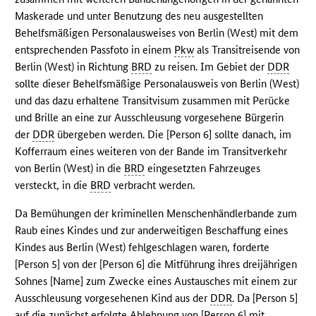
Maskerade und unter Benutzung des neu ausgestellten
Behelfsmäßigen Personalausweises von Berlin (West) mit dem
entsprechenden Passfoto in einem
Pkw
als Transitreisende von
Berlin (West) in Richtung
BRD
zu reisen. Im Gebiet der
DDR
sollte dieser Behelfsmäßige Personalausweis von Berlin (West)
und das dazu erhaltene Transitvisum zusammen mit Perücke
und Brille an eine zur Ausschleusung vorgesehene Bürgerin
der
DDR
übergeben werden. Die [Person 6] sollte danach, im
Kofferraum eines weiteren von der Bande im Transitverkehr
von Berlin (West) in die
BRD
eingesetzten Fahrzeuges
versteckt, in die
BRD
verbracht werden.
Da Bemühungen der kriminellen Menschenhändlerbande zum
Raub eines Kindes und zur anderweitigen Beschaffung eines
Kindes aus Berlin (West) fehlgeschlagen waren, forderte
[Person 5] von der [Person 6] die Mitführung ihres dreijährigen
Sohnes [Name] zum Zwecke eines Austausches mit einem zur
Ausschleusung vorgesehenen Kind aus der
DDR
. Da [Person 5]
auf die zunächst erfolgte Ablehnung von [Person 6] mit