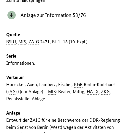
Zum Inhalt springen
Anlage zur Information 53/76
Quelle
BStU
,
MfS
,
ZAIG
2471, Bl. 1–18 (10. Expl.).
Serie
Informationen.
Verteiler
Honecker, Axen, Lamberz, Fischer,
KGB
Berlin-Karlshorst
(»
AG
«) (nur Anlage) –
MfS
: Beater, Mittig,
HA IX
,
ZKG
,
Rechtsstelle, Ablage.
Anlage
Entwurf der
ZAIG
für eine Beschwerde der
DDR
-Regierung
beim Senat von Berlin (West) wegen der Aktivitäten von