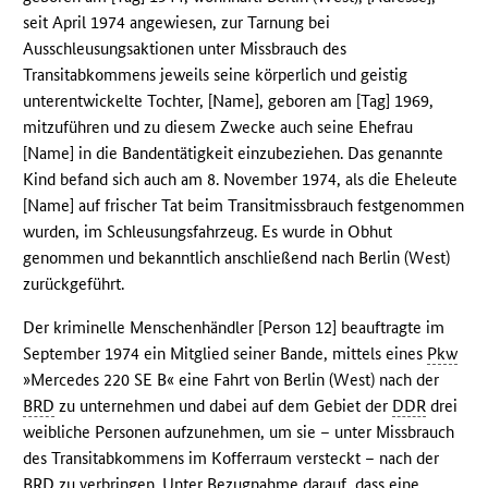
seit April 1974 angewiesen, zur Tarnung bei
Ausschleusungsaktionen unter Missbrauch des
Transitabkommens jeweils seine körperlich und geistig
unterentwickelte Tochter, [Name], geboren am [Tag] 1969,
mitzuführen und zu diesem Zwecke auch seine Ehefrau
[Name] in die Bandentätigkeit einzubeziehen. Das genannte
Kind befand sich auch am 8. November 1974, als die Eheleute
[Name] auf frischer Tat beim Transitmissbrauch festgenommen
wurden, im Schleusungsfahrzeug. Es wurde in Obhut
genommen und bekanntlich anschließend nach Berlin (West)
zurückgeführt.
Der kriminelle Menschenhändler [Person 12] beauftragte im
September 1974 ein Mitglied seiner Bande, mittels eines
Pkw
»Mercedes 220 SE B« eine Fahrt von Berlin (West) nach der
BRD
zu unternehmen und dabei auf dem Gebiet der
DDR
drei
weibliche Personen aufzunehmen, um sie – unter Missbrauch
des Transitabkommens im Kofferraum versteckt – nach der
BRD
zu verbringen. Unter Bezugnahme darauf, dass eine