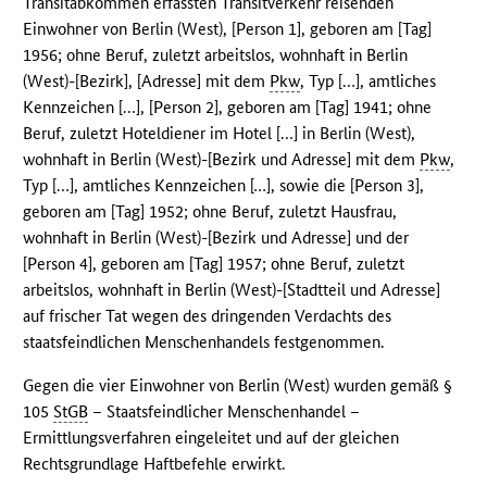
Transitabkommen erfassten Transitverkehr reisenden
Einwohner von Berlin (West), [Person 1], geboren am [Tag]
1956; ohne Beruf, zuletzt arbeitslos, wohnhaft in Berlin
(West)-[Bezirk], [Adresse] mit dem
Pkw
, Typ […], amtliches
Kennzeichen […], [Person 2], geboren am [Tag] 1941; ohne
Beruf, zuletzt Hoteldiener im Hotel […] in Berlin (West),
wohnhaft in Berlin (West)-[Bezirk und Adresse] mit dem
Pkw
,
Typ […], amtliches Kennzeichen [
…
], sowie die [Person 3],
geboren am [Tag] 1952; ohne Beruf, zuletzt Hausfrau,
wohnhaft in Berlin (West)-[Bezirk und Adresse] und der
[Person 4], geboren am [Tag] 1957; ohne Beruf, zuletzt
arbeitslos, wohnhaft in Berlin (West)-[Stadtteil und Adresse]
auf frischer Tat wegen des dringenden Verdachts des
staatsfeindlichen Menschenhandels festgenommen.
Gegen die vier Einwohner von Berlin (West) wurden gemäß §
105
StGB
– Staatsfeindlicher Menschenhandel –
Ermittlungsverfahren eingeleitet und auf der gleichen
Rechtsgrundlage Haftbefehle erwirkt.