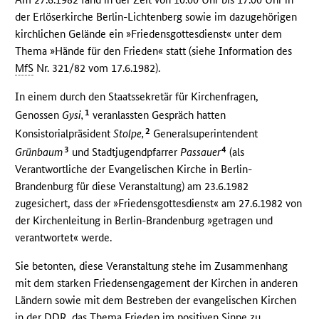
der Erlöserkirche Berlin-Lichtenberg sowie im dazugehörigen
kirchlichen Gelände ein »Friedensgottesdienst« unter dem
Thema »Hände für den Frieden« statt (siehe Information des
MfS
Nr. 321/82 vom 17.6.1982).
In einem durch den Staatssekretär für Kirchenfragen,
1
Genossen
Gysi,
veranlassten Gespräch hatten
2
Konsistorialpräsident
Stolpe,
Generalsuperintendent
3
4
Grünbaum
und Stadtjugendpfarrer
Passauer
(als
Verantwortliche der Evangelischen Kirche in Berlin-
Brandenburg für diese Veranstaltung) am 23.6.1982
zugesichert, dass der »Friedensgottesdienst« am 27.6.1982 von
der Kirchenleitung in Berlin-Brandenburg »getragen und
verantwortet« werde.
Sie betonten, diese Veranstaltung stehe im Zusammenhang
mit dem starken Friedensengagement der Kirchen in anderen
Ländern sowie mit dem Bestreben der evangelischen Kirchen
in der
DDR
, das Thema Frieden im positiven Sinne zu