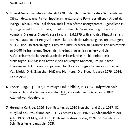
Gottfried Forck.
Blues-Messen nannte sich die ab 1979 in der Berliner Samariter-Gemeinde von
Günter Holwas und Rainer Eppelmann entwickelte Form der offenen Arbeit der
Evangelischen Kirche, bei denen auch kirchenferne unangepasste Jugendliche zu
Lesungen und Konzerten in gottesdienstähnliche Veranstaltungen kommen
konnten. Die erste Blues-Messe fand am 1.6.1979 während des Pfingsttreffens
der
FDJ
statt. In der Folgezeit entwickelte sich die Mischung aus Textlesungen,
Musik- und Theatereinlagen, Fürbitten und Sketchen zu Großereignissen mit bis
zu 6 000 Teilnehmern. Neben der Friedrichshainer Samariter- und der
Auferstehungskirche wurde auch die Erlöserkirche in Lichtenberg mit
einbezogen. Die Messen boten einen neuartigen Rahmen, um politische
Themen zu diskutieren und persönliche Nöte von Jugendlichen anzusprechen.
Vgl. Moldt, Dirk: Zwischen Haß und Hoffnung. Die Blues-Messen 1979–1986.
Berlin 2008.
Robert Jungk, Jg. 1913, Futurologe und Publizist, 1933–57 Emigration nach
Frankreich, in die Schweiz und die
USA
; Rückkehr nach Österreich; 1986
Alternativer Nobelpreis.
Hermann Kant, Jg. 1926, Schriftsteller, ab 1959 freischaffend tätig, 1967–82
Mitglied des Präsidiums des
PEN
-Zentrums
DDR
, 1969–78 Vizepräsident der
AdK
, 1974–79 Mitglied der
SED
-Bezirksleitung Berlin, 1978–90 Präsident des
Schriftstellerverbands der
DDR
.