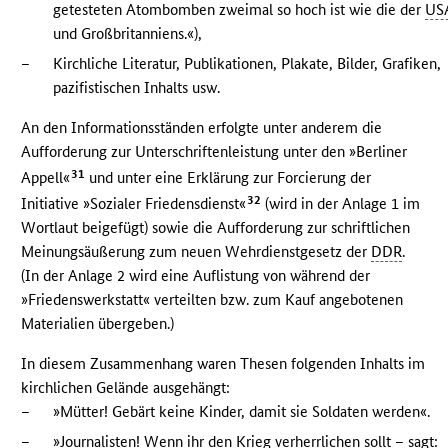
getesteten Atombomben zweimal so hoch ist wie die der
US
und Großbritanniens.«),
–
Kirchliche Literatur, Publikationen, Plakate, Bilder, Grafiken,
pazifistischen Inhalts usw.
An den Informationsständen erfolgte unter anderem die
Aufforderung zur Unterschriftenleistung unter den »Berliner
31
Appell«
und unter eine Erklärung zur Forcierung der
32
Initiative »Sozialer Friedensdienst«
(wird in der Anlage 1 im
Wortlaut beigefügt) sowie die Aufforderung zur schriftlichen
Meinungsäußerung zum neuen Wehrdienstgesetz der
DDR
.
(In der Anlage 2 wird eine Auflistung von während der
»Friedenswerkstatt« verteilten bzw. zum Kauf angebotenen
Materialien übergeben.)
In diesem Zusammenhang waren Thesen folgenden Inhalts im
kirchlichen Gelände ausgehängt:
–
»Mütter! Gebärt keine Kinder, damit sie Soldaten werden«.
–
»Journalisten! Wenn ihr den Krieg verherrlichen sollt – sagt: