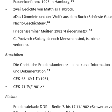
66
Frauenkonferenz 1923 in Hamburg,
–
zwei Gedichte von Matthias Halbrock,
–
»Das Lämmlein und der Wolf« aus dem Buch »Schönste Gute
67
Nacht-Geschichten«,
–
68
Friedensseminar Meißen 1981 »Friedensnetz«,
–
C. Poetzsch »Solang da noch Menschen sind, ist nichts
verloren«.
Broschüren
–
Die Christliche Friedenskonferenz – eine kurze Information
69
und Dokumentation,
–
CFK
-68–69 I-II/1981,
–
70
CFK
-71 IV/1981.
Plakate
–
Friedensdekade
DDR
– Berlin 7. bis 17.11.1982 »Schwerter z