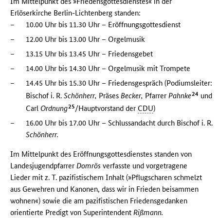
Im Mittelpunkt des »Friedensgottesdienstes« in der
Erlöserkirche Berlin-Lichtenberg standen:
–
10.00 Uhr bis 11.30 Uhr – Eröffnungsgottesdienst
–
12.00 Uhr bis 13.00 Uhr – Orgelmusik
–
13.15 Uhr bis 13.45 Uhr – Friedensgebet
–
14.00 Uhr bis 14.30 Uhr – Orgelmusik mit Trompete
–
14.45 Uhr bis 15.30 Uhr – Friedensgespräch (Podiumsleiter:
24
Bischof i. R.
Schönherr,
Präses
Becker,
Pfarrer
Pahnke
und
25
Carl
Ordnung
/Hauptvorstand der
CDU
)
–
16.00 Uhr bis 17.00 Uhr – Schlussandacht durch Bischof i. R.
Schönherr.
Im Mittelpunkt des Eröffnungsgottesdienstes standen von
Landesjugendpfarrer
Domrös
verfasste und vorgetragene
Lieder mit z. T. pazifistischem Inhalt (»Pflugscharen schmelzt
aus Gewehren und Kanonen, dass wir in Frieden beisammen
wohnen«) sowie die am pazifistischen Friedensgedanken
orientierte Predigt von Superintendent
Rißmann.