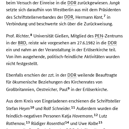
beim Versuch der Einreise in die
DDR
zurückgewiesen.
Jungk
setzte sich daraufhin von Westberlin aus mit dem Präsidenten
7
des Schriftstellerverbandes der
DDR
, Hermann
Kant,
in
Verbindung und beschwerte sich über die Zurückweisung.
8
Prof.
Richter,
Universität Gießen, Mitglied des
PEN
-Zentrums
in der
BRD
, reiste wie vorgesehen am 27.6.1982 in die
DDR
ein und nahm an der Veranstaltung in der Erlöserkirche teil.
Von ihm ausgehende, politisch-feindliche Aktivitäten wurden
nicht festgestellt.
Ebenfalls erschien der zzt. in der
DDR
weilende Beauftragte
für ökumenische Beziehungen des Kirchenrates von
9
Großbritannien,
Oestreicher,
Paul
in der Erlöserkirche.
Aus dem Kreis von Eingeladenen erschienen die Schriftsteller
10
11
Stefan
Heym
und Rolf
Schneider.
Außerdem wurden die
12
feindlich-negativen Personen Katja
Havemann,
Lutz
13
14
15
Rathenow,
Rüdiger
Rosenthal
und Uwe
Kolbe