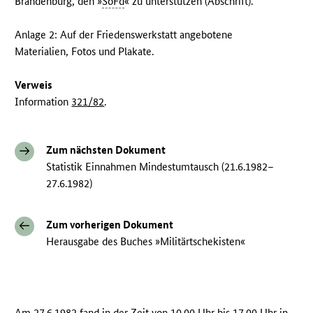
Brandenburg, den »
SoFd
« zu unterstützen (Abschrift).
Anlage 2: Auf der Friedenswerkstatt angebotene
Materialien, Fotos und Plakate.
Verweis
Information
321/82
.
Zum nächsten Dokument
Statistik Einnahmen Mindestumtausch (21.6.1982–
27.6.1982)
Zum vorherigen Dokument
Herausgabe des Buches »Militärtschekisten«
Am 27.6.1982 fand in der Zeit von 10.00 Uhr bis 17.00 Uhr in