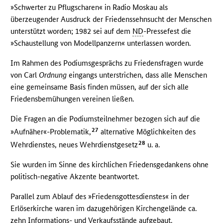
»Schwerter zu Pflugscharen« in Radio Moskau als
überzeugender Ausdruck der Friedenssehnsucht der Menschen
unterstützt worden; 1982 sei auf dem
ND
-Pressefest die
»Schaustellung von Modellpanzern« unterlassen worden.
Im Rahmen des Podiumsgesprächs zu Friedensfragen wurde
von Carl
Ordnung
eingangs unterstrichen, dass alle Menschen
eine gemeinsame Basis finden müssen, auf der sich alle
Friedensbemühungen vereinen ließen.
Die Fragen an die Podiumsteilnehmer bezogen sich auf die
27
»Aufnäher«-Problematik,
alternative Möglichkeiten des
28
Wehrdienstes, neues Wehrdienstgesetz
u. a.
Sie wurden im Sinne des kirchlichen Friedensgedankens ohne
politisch-negative Akzente beantwortet.
Parallel zum Ablauf des »Friedensgottesdienstes« in der
Erlöserkirche waren im dazugehörigen Kirchengelände ca.
zehn Informations- und Verkaufsstände aufgebaut.