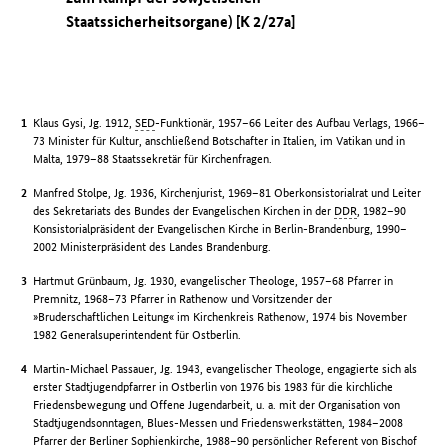
Staatssicherheitsorgane) [K 2/27a]
Klaus Gysi, Jg. 1912,
SED
-Funktionär, 1957–66 Leiter des Aufbau Verlags, 1966–
73 Minister für Kultur, anschließend Botschafter in Italien, im Vatikan und in
Malta, 1979–88 Staatssekretär für Kirchenfragen.
Manfred Stolpe, Jg. 1936, Kirchenjurist, 1969–81 Oberkonsistorialrat und Leiter
des Sekretariats des Bundes der Evangelischen Kirchen in der
DDR
, 1982–90
Konsistorialpräsident der Evangelischen Kirche in Berlin-Brandenburg, 1990–
2002 Ministerpräsident des Landes Brandenburg.
Hartmut Grünbaum, Jg. 1930, evangelischer Theologe, 1957–68 Pfarrer in
Premnitz, 1968–73 Pfarrer in Rathenow und Vorsitzender der
»Bruderschaftlichen Leitung« im Kirchenkreis Rathenow, 1974 bis November
1982 Generalsuperintendent für Ostberlin.
Martin-Michael Passauer, Jg. 1943, evangelischer Theologe, engagierte sich als
erster Stadtjugendpfarrer in Ostberlin von 1976 bis 1983 für die kirchliche
Friedensbewegung und Offene Jugendarbeit, u. a. mit der Organisation von
Stadtjugendsonntagen, Blues-Messen und Friedenswerkstätten, 1984–2008
Pfarrer der Berliner Sophienkirche, 1988–90 persönlicher Referent von Bischof