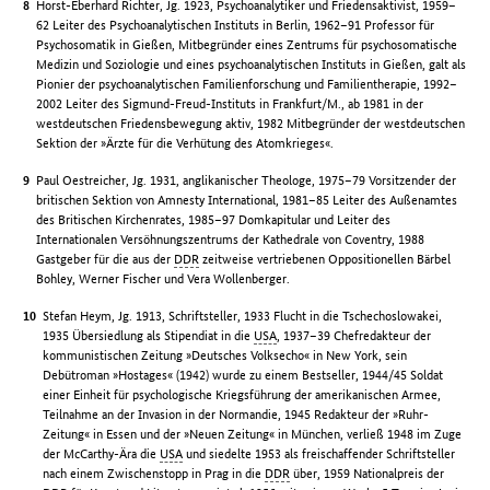
Horst-Eberhard Richter, Jg. 1923, Psychoanalytiker und Friedensaktivist, 1959–
62 Leiter des Psychoanalytischen Instituts in Berlin, 1962–91 Professor für
Psychosomatik in Gießen, Mitbegründer eines Zentrums für psychosomatische
Medizin und Soziologie und eines psychoanalytischen Instituts in Gießen, galt als
Pionier der psychoanalytischen Familienforschung und Familientherapie, 1992–
2002 Leiter des Sigmund-Freud-Instituts in Frankfurt/M., ab 1981 in der
westdeutschen Friedensbewegung aktiv, 1982 Mitbegründer der westdeutschen
Sektion der »Ärzte für die Verhütung des Atomkrieges«.
Paul Oestreicher, Jg. 1931, anglikanischer Theologe, 1975–79 Vorsitzender der
britischen Sektion von Amnesty International, 1981–85 Leiter des Außenamtes
des Britischen Kirchenrates, 1985–97 Domkapitular und Leiter des
Internationalen Versöhnungszentrums der Kathedrale von Coventry, 1988
Gastgeber für die aus der
DDR
zeitweise vertriebenen Oppositionellen Bärbel
Bohley, Werner Fischer und Vera Wollenberger.
Stefan Heym, Jg. 1913, Schriftsteller, 1933 Flucht in die Tschechoslowakei,
1935 Übersiedlung als Stipendiat in die
USA
, 1937–39 Chefredakteur der
kommunistischen Zeitung »Deutsches Volksecho« in New York, sein
Debütroman »Hostages« (1942) wurde zu einem Bestseller, 1944/45 Soldat
einer Einheit für psychologische Kriegsführung der amerikanischen Armee,
Teilnahme an der Invasion in der Normandie, 1945 Redakteur der »Ruhr-
Zeitung« in Essen und der »Neuen Zeitung« in München, verließ 1948 im Zuge
der McCarthy-Ära die
USA
und siedelte 1953 als freischaffender Schriftsteller
nach einem Zwischenstopp in Prag in die
DDR
über, 1959 Nationalpreis der