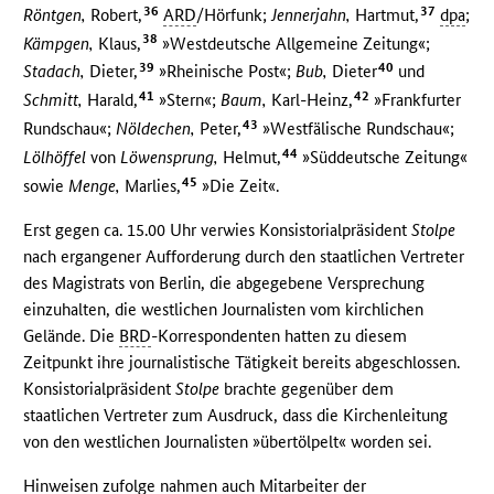
36
37
Röntgen,
Robert,
ARD
/Hörfunk;
Jennerjahn,
Hartmut,
dpa
;
38
Kämpgen,
Klaus,
»Westdeutsche Allgemeine Zeitung«;
39
40
Stadach,
Dieter,
»Rheinische Post«;
Bub,
Dieter
und
41
42
Schmitt,
Harald,
»Stern«;
Baum,
Karl-Heinz,
»Frankfurter
43
Rundschau«;
Nöldechen,
Peter,
»Westfälische Rundschau«;
44
Lölhöffel
von
Löwensprung,
Helmut,
»Süddeutsche Zeitung«
45
sowie
Menge,
Marlies,
»Die Zeit«.
Erst gegen ca. 15.00 Uhr verwies Konsistorialpräsident
Stolpe
nach ergangener Aufforderung durch den staatlichen Vertreter
des Magistrats von Berlin, die abgegebene Versprechung
einzuhalten, die westlichen Journalisten vom kirchlichen
Gelände. Die
BRD
-Korrespondenten hatten zu diesem
Zeitpunkt ihre journalistische Tätigkeit bereits abgeschlossen.
Konsistorialpräsident
Stolpe
brachte gegenüber dem
staatlichen Vertreter zum Ausdruck, dass die Kirchenleitung
von den westlichen Journalisten »übertölpelt« worden sei.
Hinweisen zufolge nahmen auch Mitarbeiter der