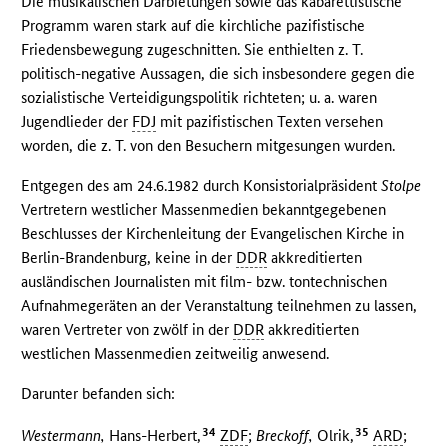
Die musikalischen Darbietungen sowie das kabarettistische
Programm waren stark auf die kirchliche pazifistische
Friedensbewegung zugeschnitten. Sie enthielten z. T.
politisch-negative Aussagen, die sich insbesondere gegen die
sozialistische Verteidigungspolitik richteten; u. a. waren
Jugendlieder der
FDJ
mit pazifistischen Texten versehen
worden, die z. T. von den Besuchern mitgesungen wurden.
Entgegen des am 24.6.1982 durch Konsistorialpräsident
Stolpe
Vertretern westlicher Massenmedien bekanntgegebenen
Beschlusses der Kirchenleitung der Evangelischen Kirche in
Berlin-Brandenburg, keine in der
DDR
akkreditierten
ausländischen Journalisten mit film- bzw. tontechnischen
Aufnahmegeräten an der Veranstaltung teilnehmen zu lassen,
waren Vertreter von zwölf in der
DDR
akkreditierten
westlichen Massenmedien zeitweilig anwesend.
Darunter befanden sich:
34
35
Westermann,
Hans-Herbert,
ZDF
;
Breckoff,
Olrik,
ARD
;