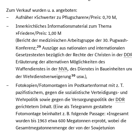
Zum Verkauf wurden u. a. angeboten:
–
Aufnäher »Schwerter zu Pflugscharen«/Preis: 0,70 M,
–
Innerkirchliches Informationsmaterial zum Thema
»Frieden«/Preis: 1,00 M
(Bericht der medizinischen Arbeitsgruppe der 30. Pugwash-
29
Konferenz;
Auszüge aus nationalen und internationalen
Gesetzestexten bezüglich der Rechte der Christen in der
DD
Erläuterung der alternativen Möglichkeiten des
Waffendienstes in der
NVA
, des Dienstes in Baueinheiten un
30
der Wehrdienstverweigerung
usw.),
–
Fotokopien/Fotomontagen im Postkartenformat mit z. T.
pazifistischem, gegen die sozialistische Verteidigungs- und
Wehrpolitik sowie gegen die Versorgungspolitik der
DDR
gerichtetem Inhalt. (Eine als Telegramm gestaltete
Fotomontage beinhaltet z. B. folgende Passage: »Insgesamt
wurden bis 1963 etwa 600 Megatonnen erprobt, wobei die
Gesamtmegatonnenmenge der von der Sowjetunion