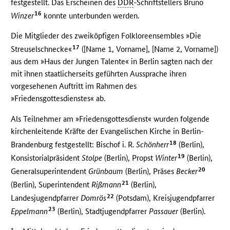
festgestellt. Das Erscheinen des
DDR
-Schriftstellers Bruno
16
Winzer
konnte unterbunden werden.
Die Mitglieder des zweiköpfigen Folkloreensembles »Die
17
Streuselschnecke«
([Name 1, Vorname], [Name 2, Vorname])
aus dem »Haus der Jungen Talente« in Berlin sagten nach der
mit ihnen staatlicherseits geführten Aussprache ihren
vorgesehenen Auftritt im Rahmen des
»Friedensgottesdienstes« ab.
Als Teilnehmer am »Friedensgottesdienst« wurden folgende
kirchenleitende Kräfte der Evangelischen Kirche in Berlin-
18
Brandenburg festgestellt: Bischof i. R.
Schönherr
(Berlin),
19
Konsistorialpräsident
Stolpe
(Berlin), Propst
Winter
(Berlin),
20
Generalsuperintendent
Grünbaum
(Berlin), Präses
Becker
21
(Berlin), Superintendent
Rißmann
(Berlin),
22
Landesjugendpfarrer
Domrös
(Potsdam), Kreisjugendpfarrer
23
Eppelmann
(Berlin), Stadtjugendpfarrer
Passauer
(Berlin).