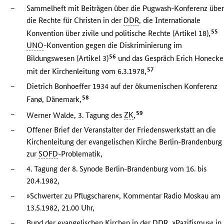
–
Sammelheft mit Beiträgen über die Pugwash-Konferenz übe
die Rechte für Christen in der
DDR
, die Internationale
55
Konvention über zivile und politische Rechte (Artikel 18),
UNO
-Konvention gegen die Diskriminierung im
56
Bildungswesen (Artikel 3)
und das Gespräch Erich Honecke
57
mit der Kirchenleitung vom 6.3.1978,
–
Dietrich Bonhoeffer 1934 auf der ökumenischen Konferenz
58
Fanø, Dänemark,
–
59
Werner Walde, 3. Tagung des
ZK
,
–
Offener Brief der Veranstalter der Friedenswerkstatt an die
Kirchenleitung der evangelischen Kirche Berlin-Brandenburg
zur
SOFD
-Problematik,
–
4. Tagung der 8. Synode Berlin-Brandenburg vom 16. bis
20.4.1982,
–
»Schwerter zu Pflugscharen«, Kommentar Radio Moskau am
13.5.1982, 21.00 Uhr,
–
Bund der evangelischen Kirchen in der
DDR
, »Pazifismus« in