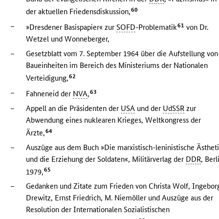
60
der aktuellen Friedensdiskussion,
–
61
»Dresdener Basispapier« zur
SOFD
-Problematik
von Dr.
Wetzel und Wonneberger,
–
Gesetzblatt vom 7. September 1964 über die Aufstellung von
Baueinheiten im Bereich des Ministeriums der Nationalen
62
Verteidigung,
–
63
Fahneneid der
NVA
,
–
Appell an die Präsidenten der
USA
und der
UdSSR
zur
Abwendung eines nuklearen Krieges, Weltkongress der
64
Ärzte,
–
Auszüge aus dem Buch »Die marxistisch-leninistische Ästhet
und die Erziehung der Soldaten«, Militärverlag der
DDR
, Berl
65
1979,
–
Gedanken und Zitate zum Frieden von Christa Wolf, Ingebor
Drewitz, Ernst Friedrich, M. Niemöller und Auszüge aus der
Resolution der Internationalen Sozialistischen