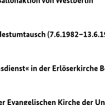
allonaktion von Westberlin
destumtausch (7.6.1982–13.6.1
sdienst« in der Erlöserkirche 
der Evangelischen Kirche der U