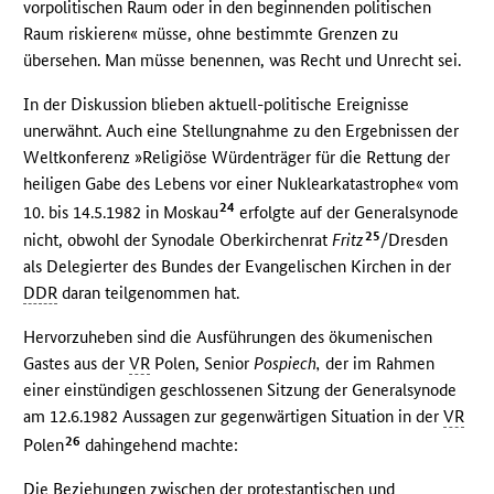
vorpolitischen Raum oder in den beginnenden politischen
Raum riskieren« müsse, ohne bestimmte Grenzen zu
übersehen. Man müsse benennen, was Recht und Unrecht sei.
In der Diskussion blieben aktuell-politische Ereignisse
unerwähnt. Auch eine Stellungnahme zu den Ergebnissen der
Weltkonferenz »Religiöse Würdenträger für die Rettung der
heiligen Gabe des Lebens vor einer Nuklearkatastrophe« vom
24
10. bis 14.5.1982 in Moskau
erfolgte auf der Generalsynode
25
nicht, obwohl der Synodale Oberkirchenrat
Fritz
/Dresden
als Delegierter des Bundes der Evangelischen Kirchen in der
DDR
daran teilgenommen hat.
Hervorzuheben sind die Ausführungen des ökumenischen
Gastes aus der
VR
Polen, Senior
Pospiech,
der im Rahmen
einer einstündigen geschlossenen Sitzung der Generalsynode
am 12.6.1982 Aussagen zur gegenwärtigen Situation in der
VR
26
Polen
dahingehend machte:
Die Beziehungen zwischen der protestantischen und