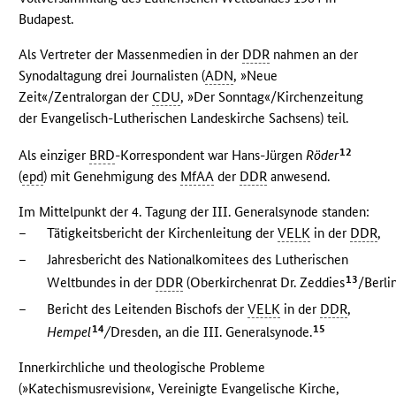
Budapest.
Als Vertreter der Massenmedien in der
DDR
nahmen an der
Synodaltagung drei Journalisten (
ADN
, »Neue
Zeit«/Zentralorgan der
CDU
, »Der Sonntag«/Kirchenzeitung
der Evangelisch-Lutherischen Landeskirche Sachsens) teil.
12
Als einziger
BRD
-Korrespondent war Hans-Jürgen
Röder
(
epd
) mit Genehmigung des
MfAA
der
DDR
anwesend.
Im Mittelpunkt der 4. Tagung der III. Generalsynode standen:
–
Tätigkeitsbericht der Kirchenleitung der
VELK
in der
DDR
,
–
Jahresbericht des Nationalkomitees des Lutherischen
13
Weltbundes in der
DDR
(Oberkirchenrat Dr. Zeddies
/Berlin
–
Bericht des Leitenden Bischofs der
VELK
in der
DDR
,
14
15
Hempel
/
Dresden, an die III. Generalsynode.
Innerkirchliche und theologische Probleme
(»Katechismusrevision«, Vereinigte Evangelische Kirche,