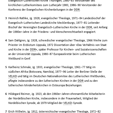
Evangelisch-Lutherischen Kirche Thüringen, 1980–83 Vorsitzender des
kirchlichen Lutherkomitees zum Lutherjahr 1983, 1986–90 Vorsitzender der
Konferenz der Evangelischen Kirchenleitungen in der
DDR
.
Heinrich Rathke, Jg. 1928, evangelischer Theologe, 1971–84 Landesbischof der
Evangelisch-Lutherischen Landeskirche Mecklenburgs, 1977–81 Leitender
Bischof der Vereinigten Evangelisch-Lutherischen Kirche in der
DDR
, seit Anfang
der 1980er-Jahre in der Friedens- und Menschenrechtsarbeit engagiert.
Sam Dahlgren, Jg. 1928, schwedischer evangelischer Theologe, 1966 Weihe zum
Priester im Erzbistum Uppsala, 1972 Dissertation über »Das Verhältnis von Staat
und Kirche in der
DDR
«, später Professor für Kirchen- und Sozialwissenschaften
an der Universität Uppsala, 1980–87 Europasekretär beim Lutherischen
Weltbund in Genf.
Karlheinz Schmale, Jg. 1933, evangelischer Theologe, 1961–77 tätig im
südlichen Afrika (Botswana, Namibia), 1977–96 Leiter der Berliner Stelle der
VELKD
und tätig im Deutschen Nationalkomitee des Lutherischen Weltbundes,
pflegte insbesondere zu den lutherischen Kirchen in der
DDR
und zu den
lutherischen Minderheitskirchen in Osteuropa Beziehungen.
Hildegard Reimer, Jg. 1923, ab den 1960er-Jahren ehrenamtliche Mitarbeiterin
der Nordelbischen Kirche, insbesondere in der Frauenarbeit, Mitglied der
Nordelbischen Synode, ab 1979 Mitglied der
VELKD
-Synode.
Erich Wilhelm, Jg. 1912, österreichischer evangelischer Theologe, 1972–82