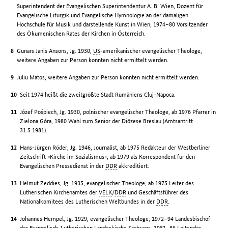
Superintendent der Evangelischen Superintendentur A. B. Wien, Dozent für
Evangelische Liturgik und Evangelische Hymnologie an der damaligen
Hochschule für Musik und darstellende Kunst in Wien, 1974–80 Vorsitzender
des Ökumenischen Rates der Kirchen in Österreich.
Gunars Janis Ansons, Jg. 1930,
US
-amerikanischer evangelischer Theologe,
weitere Angaben zur Person konnten nicht ermittelt werden.
Juliu Matos, weitere Angaben zur Person konnten nicht ermittelt werden.
Seit 1974 heißt die zweitgrößte Stadt Rumäniens Cluj-Napoca.
Józef Pośpiech, Jg. 1930, polnischer evangelischer Theologe, ab 1976 Pfarrer in
Zielona Góra, 1980 Wahl zum Senior der Diözese Breslau (Amtsantritt
31.5.1981).
Hans-Jürgen Röder, Jg. 1946, Journalist, ab 1975 Redakteur der Westberliner
Zeitschrift »Kirche im Sozialismus«, ab 1979 als Korrespondent für den
Evangelischen Pressedienst in der
DDR
akkreditiert.
Helmut Zeddies, Jg. 1935, evangelischer Theologe, ab 1975 Leiter des
Lutherischen Kirchenamtes der
VELK
/
DDR
und Geschäftsführer des
Nationalkomitees des Lutherischen Weltbundes in der
DDR
.
Johannes Hempel, Jg. 1929, evangelischer Theologe, 1972–94 Landesbischof
der Evangelisch-Lutherischen Landeskirche Sachsens, 1981–86 Leitender