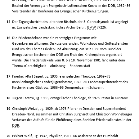
Bischof der Vereinigten Evangelisch-Lutherischen Kirche in der
DDR
, 1982–86
Vorsitzender der Konferenz der Evangelischen Kirchenleitungen.
Der Tagungsbericht des leitenden Bischofs der 3. Generalsynode ist abgelegt
in: Evangelisches Landeskirchliches Archiv Berlin,
BMW
7/226.
Die Friedensdekade war ein zehntägiges Programm mit
Gedenkveranstaltungen, Diskussionsrunden, Workshops und Gottesdiensten
rund um das Thema Frieden und Abrüstung, das seit 1980 vom Bund der
Evangelischen Kirchen in der
DDR
am Ende des Kirchenjahres organisiert
wurde. Die Friedensdekade vom 8. bis 18. November 1981 fand unter dem
Thema »Gerechtigkeit – Abrüstung – Frieden« statt.
Friedrich-Karl Sagert, Jg. 1935, evangelischer Theologe, 1969–75
mecklenburgischer Landesjugendpastor, 1975–86 Landessuperintendent des
Kirchenkreises Güstrow, 1986–96 Domprediger in Schwerin.
Jürgen Taetow, Jg. 1936, evangelischer Theologe, ab 1978 Pastor in Güstrow.
Christoph Wetzel, Jg. 1929, ab 1976 Pfarrer in Dresden und Superintendent
Dresden-Nord, zusammen mit Christian Burghardt und Christoph Wonneberger
Verfasser des Aufrufs für die Einführung eines Sozialen Friedensdienstes in der
DDR
.
Eckhart Weiß, Jg. 1937, Physiker, 1961–66 Assistent an der Humboldt-