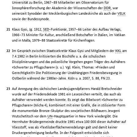
Universität zu Berlin, 1967–89 Mitarbeiter am Observatorium für
Ionosphärenforschung der Akademie der Wissenschaften der
DDR
, war
seinerzeit Synodaler der Mecklenburgischen Landeskirche als auch der
VELK
sowie der Bundessynode.
Klaus Gysi, Jg. 1912,
SED
-Funktionär, 1957–66 Leiter des Aufbau Verlags,
1966–73 Minister für Kultur, anschließend Botschafter in Italien, im Vatikan
und in Malta, 1979–88 Staatssekretär für Kirchenfragen.
Im Gespräch zwischen Staatssekretär Klaus Gysi und Mitgliedern der
KKL
am
7.4.1982 in Berlin kritisierten die Bischöfe u. a. die schulischen
Disziplinierungen und das polizeiliche Vorgehen gegen Träger des Aufnähers
»Schwerter zu Pflugscharen« (s. u.). Vgl. Klein, Thomas: »Frieden und
Gerechtigkeit!« Die Politisierung der Unabhängigen Friedensbewegung in
Ostberlin während der 1980er-Jahre. Köln u. a. 2007, S. 88, FN 23.
Auf Anregung des sächsischen Landesjugendpfarrers Harald Bretschneider
wurde auf der Friedensdekade 1981 ein Lesezeichen verteilt, das auch als
Aufnäher verwendet werden konnte. Es zeigt das Bibelwort »Schwerter zu
Pflugscharen« (Micha 4), kombiniert mit einer Grafik, die in stilisierter Form
die monumentale Bronze-Skulptur des sowjetischen Bildhauers Jewgeni
Wutschetitsch vor dem
UN
-Hauptquartier in New York wiedergibt. Die
Herrnhuter Brüdergemeinde druckte 1981 etwa 100 000 dieser Aufnäher auf
Vliesstoff, was als »Textiloberflächenveredelung« galt und damit keiner
Druckergenehmigung bedurfte. In der Folgezeit entwickelte sich