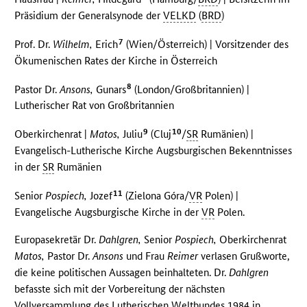
Präsidium der Generalsynode der
VELKD
(
BRD
)
7
Prof. Dr.
Wilhelm,
Erich
(Wien/Österreich) | Vorsitzender des
Ökumenischen Rates der Kirche in Österreich
8
Pastor Dr.
Ansons,
Gunars
(London/Großbritannien) |
Lutherischer Rat von Großbritannien
9
10
Oberkirchenrat |
Matos,
Juliu
(Cluj
/
SR
Rumänien) |
Evangelisch-Lutherische Kirche Augsburgischen Bekenntnisses
in der
SR
Rumänien
11
Senior
Pospiech,
Jozef
(Zielona Góra/
VR
Polen) |
Evangelische Augsburgische Kirche in der
VR
Polen.
Europasekretär Dr.
Dahlgren,
Senior
Pospiech,
Oberkirchenrat
Matos,
Pastor Dr.
Ansons
und Frau
Reimer
verlasen Grußworte,
die keine politischen Aussagen beinhalteten. Dr.
Dahlgren
befasste sich mit der Vorbereitung der nächsten
Vollversammlung des Lutherischen Weltbundes 1984 in