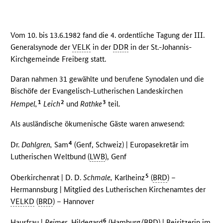
Vom 10. bis 13.6.1982 fand die 4. ordentliche Tagung der III.
Generalsynode der
VELK
in der
DDR
in der St.-Johannis-
Kirchgemeinde Freiberg statt.
Daran nahmen 31 gewählte und berufene Synodalen und die
Bischöfe der Evangelisch-Lutherischen Landeskirchen
1
2
3
Hempel,
Leich
und
Rathke
teil.
Als ausländische ökumenische Gäste waren anwesend:
4
Dr.
Dahlgren,
Sam
(Genf, Schweiz) | Europasekretär im
Lutherischen Weltbund (
LWB
), Genf
5
Oberkirchenrat | D. D.
Schmale,
Karlheinz
(
BRD
) –
Hermannsburg | Mitglied des Lutherischen Kirchenamtes der
VELKD
(
BRD
) – Hannover
6
Hausfrau |
Reimer,
Hildegard
(Hamburg/
BRD
) | Beisitzerin im