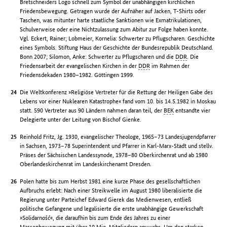
Bretschneiders Logo schnell zum Symbol der unabhängigen kirchlichen
Friedensbewegung. Getragen wurde der Aufnäher auf Jacken, T-Shirts oder
Taschen, was mitunter harte staatliche Sanktionen wie Exmatrikulationen,
Schulverweise oder eine Nichtzulassung zum Abitur zur Folge haben konnte.
Vgl. Eckert, Rainer; Lobmeier, Kornelia: Schwerter zu Pflugscharen. Geschichte
eines Symbols. Stiftung Haus der Geschichte der Bundesrepublik Deutschland.
Bonn 2007; Silomon, Anke: Schwerter zu Pflugscharen und die
DDR
. Die
Friedensarbeit der evangelischen Kirchen in der
DDR
im Rahmen der
Friedensdekaden 1980–1982. Göttingen 1999.
Die Weltkonferenz »Religiöse Vertreter für die Rettung der Heiligen Gabe des
Lebens vor einer Nuklearen Katastrophe« fand vom 10. bis 14.5.1982 in Moskau
statt. 590 Vertreter aus 90 Ländern nahmen daran teil, der
BEK
entsandte vier
Delegierte unter der Leitung von Bischof Gienke.
Reinhold Fritz, Jg. 1930, evangelischer Theologe, 1965–73 Landesjugendpfarrer
in Sachsen, 1973–78 Superintendent und Pfarrer in Karl-Marx-Stadt und stellv.
Präses der Sächsischen Landessynode, 1978–80 Oberkirchenrat und ab 1980
Oberlandeskirchenrat im Landeskirchenamt Dresden.
Polen hatte bis zum Herbst 1981 eine kurze Phase des gesellschaftlichen
Aufbruchs erlebt: Nach einer Streikwelle im August 1980 liberalisierte die
Regierung unter Parteichef Edward Gierek das Medienwesen, entließ
politische Gefangene und legalisierte die erste unabhängige Gewerkschaft
»Solidarność«, die daraufhin bis zum Ende des Jahres zu einer
Massenbewegung mit über 10 Mio. Mitgliedern anwuchs. Um den starken