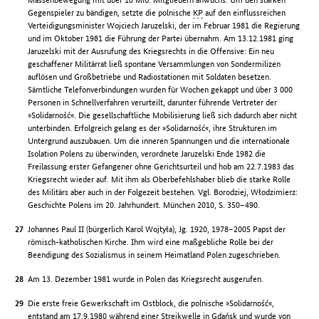
Gegenspieler zu bändigen, setzte die polnische
KP
auf den einflussreichen
Verteidigungsminister Wojciech Jaruzelski, der im Februar 1981 die Regierung
und im Oktober 1981 die Führung der Partei übernahm. Am 13.12.1981 ging
Jaruzelski mit der Ausrufung des Kriegsrechts in die Offensive: Ein neu
geschaffener Militärrat ließ spontane Versammlungen von Sondermilizen
auflösen und Großbetriebe und Radiostationen mit Soldaten besetzen.
Sämtliche Telefonverbindungen wurden für Wochen gekappt und über 3 000
Personen in Schnellverfahren verurteilt, darunter führende Vertreter der
»Solidarność«. Die gesellschaftliche Mobilisierung ließ sich dadurch aber nicht
unterbinden. Erfolgreich gelang es der »Solidarność«, ihre Strukturen im
Untergrund auszubauen. Um die inneren Spannungen und die internationale
Isolation Polens zu überwinden, verordnete Jaruzelski Ende 1982 die
Freilassung erster Gefangener ohne Gerichtsurteil und hob am 22.7.1983 das
Kriegsrecht wieder auf. Mit ihm als Oberbefehlshaber blieb die starke Rolle
des Militärs aber auch in der Folgezeit bestehen. Vgl. Borodziej, Włodzimierz:
Geschichte Polens im 20. Jahrhundert. München 2010, S. 350–490.
Johannes Paul II (bürgerlich Karol Wojtyła), Jg. 1920, 1978–2005 Papst der
römisch-katholischen Kirche. Ihm wird eine maßgebliche Rolle bei der
Beendigung des Sozialismus in seinem Heimatland Polen zugeschrieben.
Am 13. Dezember 1981 wurde in Polen das Kriegsrecht ausgerufen.
Die erste freie Gewerkschaft im Ostblock, die polnische »Solidarność«,
entstand am 17.9.1980 während einer Streikwelle in Gdańsk und wurde von