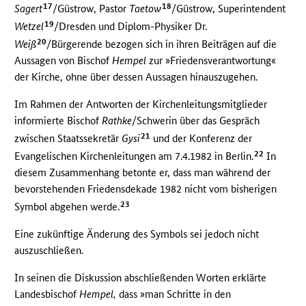
17
18
Sagert
/Güstrow, Pastor
Taetow
/Güstrow, Superintendent
19
Wetzel
/Dresden und Diplom-Physiker Dr.
20
Weiß
/Bürgerende bezogen sich in ihren Beiträgen auf die
Aussagen von Bischof
Hempel
zur »Friedensverantwortung«
der Kirche, ohne über dessen Aussagen hinauszugehen.
Im Rahmen der Antworten der Kirchenleitungsmitglieder
informierte Bischof
Rathke
/Schwerin über das Gespräch
21
zwischen Staatssekretär
Gysi
und der Konferenz der
22
Evangelischen Kirchenleitungen am 7.4.1982 in Berlin.
In
diesem Zusammenhang betonte er, dass man während der
bevorstehenden Friedensdekade 1982 nicht vom bisherigen
23
Symbol abgehen werde.
Eine zukünftige Änderung des Symbols sei jedoch nicht
auszuschließen.
In seinen die Diskussion abschließenden Worten erklärte
Landesbischof
Hempel,
dass »man Schritte in den