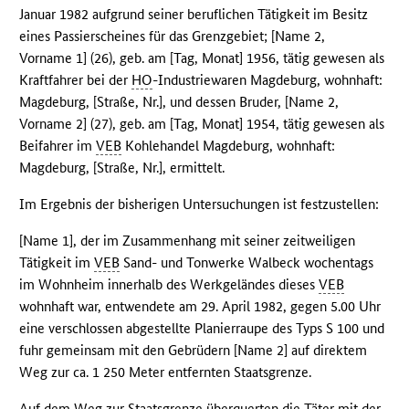
Januar 1982 aufgrund seiner beruflichen Tätigkeit im Besitz
eines Passierscheines für das Grenzgebiet; [Name 2,
Vorname 1] (26), geb. am [Tag, Monat] 1956, tätig gewesen als
Kraftfahrer bei der
HO
-Industriewaren Magdeburg, wohnhaft:
Magdeburg, [Straße, Nr.], und dessen Bruder, [Name 2,
Vorname 2] (27), geb. am [Tag, Monat] 1954, tätig gewesen als
Beifahrer im
VEB
Kohlehandel Magdeburg, wohnhaft:
Magdeburg, [Straße, Nr.], ermittelt.
Im Ergebnis der bisherigen Untersuchungen ist festzustellen:
[Name 1], der im Zusammenhang mit seiner zeitweiligen
Tätigkeit im
VEB
Sand- und Tonwerke Walbeck wochentags
im Wohnheim innerhalb des Werkgeländes dieses
VEB
wohnhaft war, entwendete am 29. April 1982, gegen 5.00 Uhr
eine verschlossen abgestellte Planierraupe des Typs S 100 und
fuhr gemeinsam mit den Gebrüdern [Name 2] auf direktem
Weg zur ca. 1 250 Meter entfernten Staatsgrenze.
Auf dem Weg zur Staatsgrenze überquerten die Täter mit der