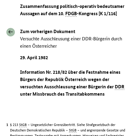
Zusammenfassung politisch-operativ bedeutsamer
Aussagen auf dem 10.
FDGB
-Kongress [K 1/116]
Zum vorherigen Dokument
Versuchte Ausschleusung einer DDR-Bürgerin durch
einen Österreicher
29. April 1982
Information Nr. 218/82 über die Festnahme eines
Bürgers der Republik Österreich wegen der
versuchten Ausschleusung einer Bürgerin der
DDR
unter Missbrauch des Transitabkommens
§ 213
StGB
– Ungesetzlicher Grenzübertritt. Siehe Strafgesetzbuch der
Deutschen Demokratischen Republik –
StGB
– und angrenzende Gesetze und
Bestimmungen. Textausgabe mit Anmerkungen, Hinweisen und Sachregister.