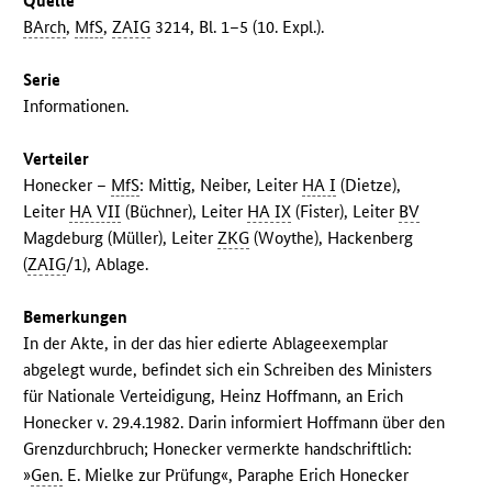
Quelle
BArch
,
MfS
,
ZAIG
3214, Bl. 1–5 (10. Expl.).
Serie
Informationen.
Verteiler
Honecker –
MfS
: Mittig, Neiber, Leiter
HA I
(Dietze),
Leiter
HA VII
(Büchner), Leiter
HA IX
(Fister), Leiter
BV
Magdeburg (Müller), Leiter
ZKG
(Woythe), Hackenberg
(
ZAIG
/1), Ablage.
Bemerkungen
In der Akte, in der das hier edierte Ablageexemplar
abgelegt wurde, befindet sich ein Schreiben des Ministers
für Nationale Verteidigung, Heinz Hoffmann, an Erich
Honecker v. 29.4.1982. Darin informiert Hoffmann über den
Grenzdurchbruch; Honecker vermerkte handschriftlich:
»
Gen.
E. Mielke zur Prüfung«, Paraphe Erich Honecker