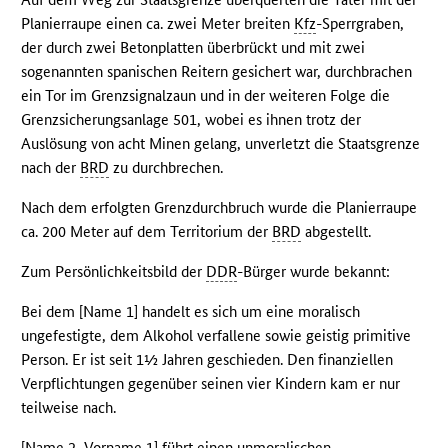
Planierraupe einen ca. zwei Meter breiten
Kfz
-Sperrgraben,
der durch zwei Betonplatten überbrückt und mit zwei
sogenannten spanischen Reitern gesichert war, durchbrachen
ein Tor im Grenzsignalzaun und in der weiteren Folge die
Grenzsicherungsanlage 501, wobei es ihnen trotz der
Auslösung von acht Minen gelang, unverletzt die Staatsgrenze
nach der
BRD
zu durchbrechen.
Nach dem erfolgten Grenzdurchbruch wurde die Planierraupe
ca. 200 Meter auf dem Territorium der
BRD
abgestellt.
Zum Persönlichkeitsbild der
DDR
-Bürger wurde bekannt:
Bei dem [Name 1] handelt es sich um eine moralisch
ungefestigte, dem Alkohol verfallene sowie geistig primitive
Person. Er ist seit 1½ Jahren geschieden. Den finanziellen
Verpflichtungen gegenüber seinen vier Kindern kam er nur
teilweise nach.
[Name 2, Vorname 1] führt einen unmoralischen