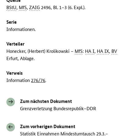
Quelle
BStU
,
MfS
,
ZAIG
2496, Bl. 1–3 (6. Expl.).
Serie
Informationen.
Verteiler
Honecker, (Herbert) Krolikowski –
MfS
:
HA I
,
HA IX
,
BV
Erfurt, Ablage.
Verweis
Information
276/76
.
Zum nächsten Dokument
Grenzverletzung Bundesrepublik–DDR
Zum vorherigen Dokument
Statistik Einnahmen Mindestumtausch 29.3.–