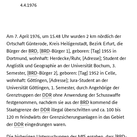
4.4.1976
Am 7. April 1976, um 15.48 Uhr wurden 2 km nördlich der
Ortschaft Günterode, Kreis Heiligenstadt, Bezirk Erfurt, die
Bürger der
BRD
, [
BRD
-Bürger 1], geboren: [Tag] 1955 in
Dortmund, wohnhaft: Herdecke/Ruhr, [Adresse]; Student der
Anglistik und Geographie an der Universität Bochum, 3.
Semester, [
BRD
-Bürger 2], geboren: [Tag] 1952 in Celle,
wohnhaft: Göttingen, [Adresse]; Jura-Student an der
Universität Göttingen, 1. Semester, durch Angehörige der
Grenztruppen der
DDR
ohne Anwendung der Schusswaffe
festgenommen, nachdem sie aus der
BRD
kommend die
Staatsgrenze der
DDR
illegal überschritten und ca. 100 bis
120 m feindwärts der Grenzsicherungsanlagen in das Gebiet
der
DDR
eingedrungen waren.
Die bisherigen Untersuchungen des
MfS
ergaben, dass [
BRD
-