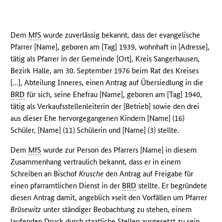
Dem
MfS
wurde zuverlässig bekannt, dass der evangelische
Pfarrer [Name], geboren am [Tag] 1939, wohnhaft in [Adresse],
tätig als Pfarrer in der Gemeinde [Ort], Kreis Sangerhausen,
Bezirk Halle, am 30. September 1976 beim Rat des Kreises
[…], Abteilung Inneres, einen Antrag auf Übersiedlung in die
BRD
für sich, seine Ehefrau [Name], geboren am [Tag] 1940,
tätig als Verkaufsstellenleiterin der [Betrieb] sowie den drei
aus dieser Ehe hervorgegangenen Kindern [Name] (16)
Schüler, [Name] (11) Schülerin und [Name] (3) stellte.
Dem
MfS
wurde zur Person des Pfarrers [Name] in diesem
Zusammenhang vertraulich bekannt, dass er in einem
Schreiben an Bischof
Krusche
den Antrag auf Freigabe für
einen pfarramtlichen Dienst in der
BRD
stellte. Er begründete
diesen Antrag damit, angeblich »seit den Vorfällen um Pfarrer
Brüsewitz
unter ständiger Beobachtung zu stehen, einem
laufenden Druck durch staatliche Stellen ausgesetzt zu sein