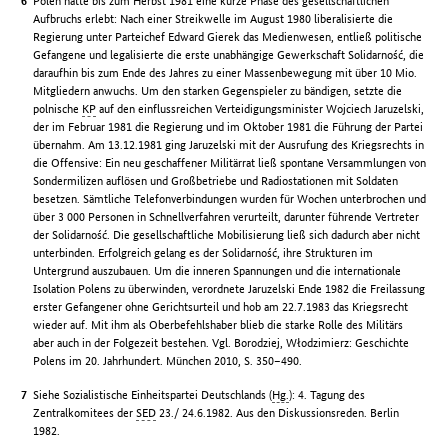
Polen hatte bis zum Herbst 1981 eine kurze Phase des gesellschaftlichen
Aufbruchs erlebt: Nach einer Streikwelle im August 1980 liberalisierte die
Regierung unter Parteichef Edward Gierek das Medienwesen, entließ politische
Gefangene und legalisierte die erste unabhängige Gewerkschaft Solidarność, die
daraufhin bis zum Ende des Jahres zu einer Massenbewegung mit über 10 Mio.
Mitgliedern anwuchs. Um den starken Gegenspieler zu bändigen, setzte die
polnische
KP
auf den einflussreichen Verteidigungsminister Wojciech Jaruzelski,
der im Februar 1981 die Regierung und im Oktober 1981 die Führung der Partei
übernahm. Am 13.12.1981 ging Jaruzelski mit der Ausrufung des Kriegsrechts in
die Offensive: Ein neu geschaffener Militärrat ließ spontane Versammlungen von
Sondermilizen auflösen und Großbetriebe und Radiostationen mit Soldaten
besetzen. Sämtliche Telefonverbindungen wurden für Wochen unterbrochen und
über 3 000 Personen in Schnellverfahren verurteilt, darunter führende Vertreter
der Solidarność. Die gesellschaftliche Mobilisierung ließ sich dadurch aber nicht
unterbinden. Erfolgreich gelang es der Solidarność, ihre Strukturen im
Untergrund auszubauen. Um die inneren Spannungen und die internationale
Isolation Polens zu überwinden, verordnete Jaruzelski Ende 1982 die Freilassung
erster Gefangener ohne Gerichtsurteil und hob am 22.7.1983 das Kriegsrecht
wieder auf. Mit ihm als Oberbefehlshaber blieb die starke Rolle des Militärs
aber auch in der Folgezeit bestehen. Vgl. Borodziej, Włodzimierz: Geschichte
Polens im 20. Jahrhundert. München 2010, S. 350–490.
Siehe Sozialistische Einheitspartei Deutschlands (
Hg.
): 4. Tagung des
Zentralkomitees der
SED
23./ 24.6.1982. Aus den Diskussionsreden. Berlin
1982.