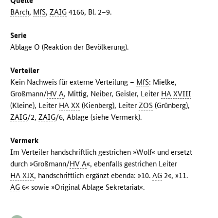
Quelle
BArch
,
MfS
,
ZAIG
4166, Bl. 2–9.
Serie
Ablage O (Reaktion der Bevölkerung).
Verteiler
Kein Nachweis für externe Verteilung –
MfS
: Mielke,
Großmann/
HV A
, Mittig, Neiber, Geisler, Leiter
HA XVIII
(Kleine), Leiter
HA XX
(Kienberg), Leiter
ZOS
(Grünberg),
ZAIG
/2,
ZAIG
/6, Ablage (siehe Vermerk).
Vermerk
Im Verteiler handschriftlich gestrichen »Wolf« und ersetzt
durch »Großmann/
HV A
«, ebenfalls gestrichen Leiter
HA XIX
, handschriftlich ergänzt ebenda: »10.
AG
2«, »11.
AG
6« sowie »Original Ablage Sekretariat«.