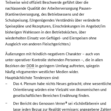
Teilweise wird offiziell Beschwerde geführt über die
nachlassende Qualität der Arbeiterversorgung Pausen-
(Kantinen)versorgung, des Betriebsessens und der
Schulspeisung. (Ungenügendes Verständnis über veränderte
Speisepläne und Rezepturen, Einschränkungen im Angebot/im
bisherigen Wahlessen in den Betriebsküchen, über
wiederholten Einsatz von Geflügel- und Eierspeisen ohne
Ausgleich von anderen Fleischgerichten.)
Äußerungen mit feindlich-negativem Charakter – auch von
unter operativer Kontrolle stehenden Personen –, die in allen
Bezirken der
DDR
in geringem Umfang auftreten, spiegeln
häufig »Argumente« westlicher Medien wider.
Hauptsächlichste Tendenzen sind:
–
Das 4. Plenum habe nichts Neues gebracht; ohne wesentlich
Orientierung würden eine Vielzahl von ökonomischen und
gesellschaftlichen Bereichen Erwähnung finden.
–
9
Der Bericht des Genossen
Verner
sei »Schönfärberei« und
lasse jeden Bezug zur Realität vermissen; angegebene Zahle