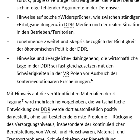
zurück; progressive Bürger und Mitglieder der Partei befände
sich infolge fehlender Argumente in der Defensive.
–
Hinweise auf solche »Widersprüche«, wie zwischen ständige
»Erfolgsmeldungen« in
DDR
-Medien und der realen Situatio
in den Betrieben/Territorien,
–
zunehmende Zweifel und Skepsis bezüglich der Richtigkeit
der ökonomischen Politik der
DDR
,
–
Hinweise und »Vergleiche« dahingehend, die wirtschaftliche
Lage in der
DDR
sei fast gleichzusetzen mit den
Schwierigkeiten in der
VR
Polen vor Ausbruch der
6
konterrevolutionären Erscheinungen.
Mit Hinweis auf die veröffentlichten Materialien der 4.
7
Tagung
wird mehrfach hervorgehoben, die wirtschaftliche
Entwicklung der
DDR
werde dort ausschließlich positiv
dargestellt, ohne auf bestehende ernste Probleme – Rückgang
des Versorgungsniveaus, insbesondere der kontinuierlichen
Bereitstellung von Wurst- und Fleischwaren, Material- und
Transportprobleme, Schwierigkeiten der Planerfüllung,