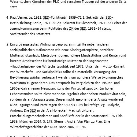
Wesentlichen Kämpfern der
PLO
und syrischen Truppen auf der anderen Seite
statt.
Paul Verner, Jg. 1911,
SED
-Funktionär, 1959–71 1. Sekretär der
SED
-
Bezirksleitung Berlin, 1971–86
ZK
-Sekretär für Sicherheit, 1971–83 Leiter der
Jugendkommission beim Politbüro des
ZK
der
SED
, 1981–84 stellv.
Vorsitzender des Staatsrats.
Ein großangelegtes Wohnungsbauprogramm zählte neben anderen
sozialpolitischen Maßnahmen wie neue Kindergartenplätze, bezahlter
Mutterschutzurlaub, Mietsubventionen, höhere Mindestlöhne und Renten und
kürzere Arbeitszeiten für berufstätige Mütter zu den sogenannten
»Hauptaufgaben« der Wirtschaftspolitik seit 1971. Unter dem Motto »Einheit
von Wirtschafts- und Sozialpolitik« sollte die materielle Versorgung der
Bevölkerung spürbar verbessert werden, um auf diese Weise ökonomisches
Wachstum zu generieren. Das entsprach im Vergleich zu den 1950er- und
1960er-Jahren einer Neuausrichtung der Wirtschaftspolitik: Ein hoher
Lebensstandard sollte nicht mehr das Ergebnis einer hohen Produktivität sein,
sondern deren Voraussetzung. Dieser nachfrageorientierte Ansatz wurde auf
allen Tagungen und Parteitagen der
SED
bis 1989 bekräftigt. Vgl. Malycha,
Andreas: Die
SED
in der Ära Honecker. Machtstrukturen,
Entscheidungsmechanismen und Konfliktfelder in der Staatspartei. 1971 bis
1989. München 2014, S. 179; Steiner, André: Von Plan zu Plan. Eine
Wirtschaftsgeschichte der
DDR
. Bonn 2007, S. 196.