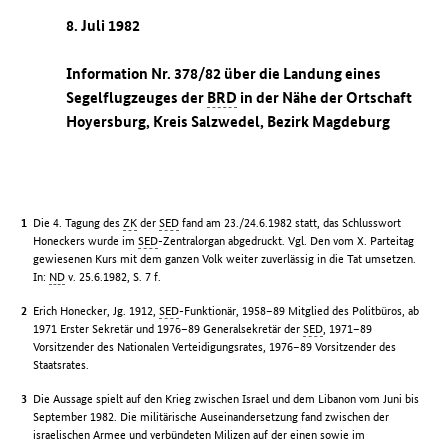
8. Juli 1982
Information Nr. 378/82 über die Landung eines
Segelflugzeuges der
BRD
in der Nähe der Ortschaft
Hoyersburg, Kreis Salzwedel, Bezirk Magdeburg
Die 4. Tagung des
ZK
der
SED
fand am 23./24.6.1982 statt, das Schlusswort
Honeckers wurde im
SED
-Zentralorgan abgedruckt. Vgl. Den vom X. Parteitag
gewiesenen Kurs mit dem ganzen Volk weiter zuverlässig in die Tat umsetzen.
In:
ND
v. 25.6.1982, S. 7 f.
Erich Honecker, Jg. 1912,
SED
-Funktionär, 1958–89 Mitglied des Politbüros, ab
1971 Erster Sekretär und 1976–89 Generalsekretär der
SED
, 1971–89
Vorsitzender des Nationalen Verteidigungsrates, 1976–89 Vorsitzender des
Staatsrates.
Die Aussage spielt auf den Krieg zwischen Israel und dem Libanon vom Juni bis
September 1982. Die militärische Auseinandersetzung fand zwischen der
israelischen Armee und verbündeten Milizen auf der einen sowie im