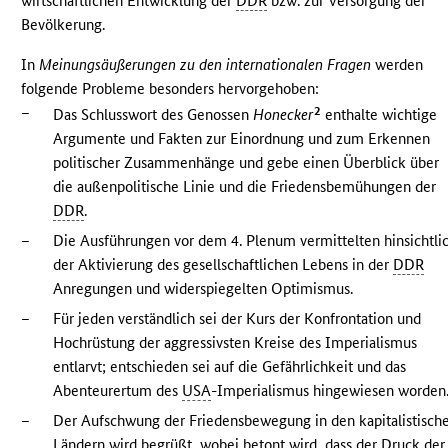
wirtschaftlichen Entwicklung der
DDR
bzw. zur Versorgung der
Bevölkerung.
In
Meinungsäußerungen zu den internationalen Fragen
werden
folgende Probleme besonders hervorgehoben:
–
2
Das Schlusswort des Genossen
Honecker
enthalte wichtige
Argumente und Fakten zur Einordnung und zum Erkennen
politischer Zusammenhänge und gebe einen Überblick über
die außenpolitische Linie und die Friedensbemühungen der
DDR
.
–
Die Ausführungen vor dem 4. Plenum vermittelten hinsichtli
der Aktivierung des gesellschaftlichen Lebens in der
DDR
Anregungen und widerspiegelten Optimismus.
–
Für jeden verständlich sei der Kurs der Konfrontation und
Hochrüstung der aggressivsten Kreise des Imperialismus
entlarvt; entschieden sei auf die Gefährlichkeit und das
Abenteurertum des
USA
-Imperialismus hingewiesen worden
–
Der Aufschwung der Friedensbewegung in den kapitalistisch
Ländern wird begrüßt, wobei betont wird, dass der Druck der