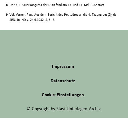
Der XII. Bauerkongress der
DDR
fand am 13. und 14. Mai 1982 statt.
Vgl. Verner, Paul: Aus dem Bericht des Politbüros an die 4. Tagung des
ZK
der
SED
. In:
ND
v. 24.6.1982, S. 3–7.
Impressum
Datenschutz
Cookie-Einstellungen
© Copyright by Stasi-Unterlagen-Archiv.