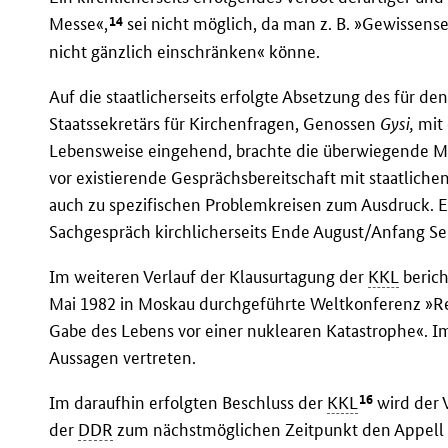
14
Messe«,
sei nicht möglich, da man z. B. »Gewissens
nicht gänzlich einschränken« könne.
Auf die staatlicherseits erfolgte Absetzung des für d
Staatssekretärs für Kirchenfragen, Genossen
Gysi,
mit
Lebensweise eingehend, brachte die überwiegende Me
vor existierende Gesprächsbereitschaft mit staatliche
auch zu spezifischen Problemkreisen zum Ausdruck. Es
Sachgespräch kirchlicherseits Ende August/Anfang S
Im weiteren Verlauf der Klausurtagung der
KKL
berich
Mai 1982 in Moskau durchgeführte Weltkonferenz »Reli
Gabe des Lebens vor einer nuklearen Katastrophe«. I
Aussagen vertreten.
16
Im daraufhin erfolgten Beschluss der
KKL
wird der 
der
DDR
zum nächstmöglichen Zeitpunkt den Appell 