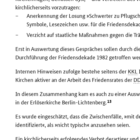
kirchlicherseits vorzutragen:
–
Anerkennung der Losung »Schwerter zu Pflugscha
Symbole, Lesezeichen usw. für die Friedensdekad
–
Verzicht auf staatliche Maßnahmen gegen die Tr
Erst in Auswertung dieses Gespräches sollen durch di
Durchführung der Friedensdekade 1982 getroffen we
Internen Hinweisen zufolge bestehe seitens der
KKL
I
Kirchen aktiver an der Arbeit des Friedensrates der
D
In diesem Zusammenhang kam es auch zu einer Auswe
13
in der Erlöserkirche Berlin-Lichtenberg.
Es wurde eingeschätzt, dass die Zwischenfälle, »mit d
identifiziert«, als »nicht typisch« anzusehen seien.
Ein kirchlicherseits erfolgendes Verbot derartiger und