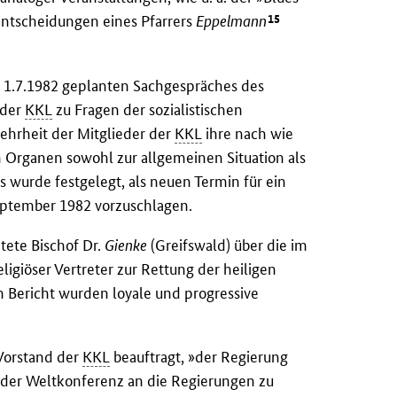
15
entscheidungen eines Pfarrers
Eppelmann
en 1.7.1982 geplanten Sachgespräches des
 der
KKL
zu Fragen der sozialistischen
hrheit der Mitglieder der
KKL
ihre nach wie
n Organen sowohl zur allgemeinen Situation als
 wurde festgelegt, als neuen Termin für ein
eptember 1982 vorzuschlagen.
tete Bischof Dr.
Gienke
(Greifswald) über die im
giöser Vertreter zur Rettung der heiligen
m Bericht wurden loyale und progressive
Vorstand der
KKL
beauftragt, »der Regierung
der Weltkonferenz an die Regierungen zu