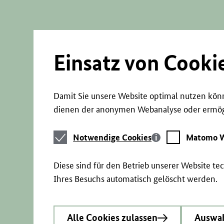
Direkt
zum
Seiteninhalt
springen
Einsatz von Cooki
Damit Sie unsere Website optimal nutzen könn
dienen der anonymen Webanalyse oder ermögl
Notwendige
Matomo
Notwendige Cookies
Matomo W
Cookies
Webstatistik
Diese sind für den Betrieb unserer Website t
Ihres Besuchs automatisch gelöscht werden.
Alle Cookies zulassen
Auswah