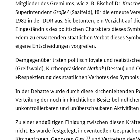
Mitglieder des Gremiums, wie z. B. Bischof Dr.
Krusch
7
Superintendent
Große
(Saalfeld), für die erneute V
1982 in der
DDR
aus. Sie betonten, ein Verzicht auf 
Eingeständnis des politischen Charakters dieses Symbo
»dem zu erwartenden staatlichen Verbot dieses Symbo
eigene Entscheidungen vorgreifen.
Demgegenüber traten politisch loyale und realistisch
9
(Greifswald), Kirchenpräsident
Natho
(Dessau) und O
»Respektierung des staatlichen Verbotes des Symbols 
In der Debatte wurde durch diese kirchenleitenden P
Verteilung der noch im kirchlichen Besitz befindliche
unkontrollierbaren und unüberschaubaren Aktivitäten
Zu einer endgültigen Einigung zwischen diesen Kräft
nicht. Es wurde festgelegt, in eventuellen Gespräche
11
Kirchenfragen, Genossen
Gysi,
und Vertretern des V