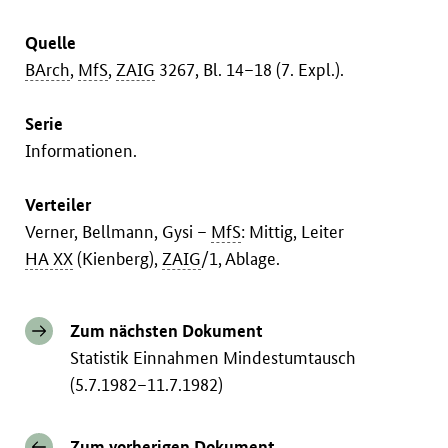
Quelle
BArch
,
MfS
,
ZAIG
3267, Bl. 14–18 (7. Expl.).
Serie
Informationen.
Verteiler
Verner, Bellmann, Gysi –
MfS
: Mittig, Leiter
HA XX
(Kienberg),
ZAIG
/1, Ablage.
Zum nächsten Dokument
Statistik Einnahmen Mindestumtausch
(5.7.1982–11.7.1982)
Zum vorherigen Dokument