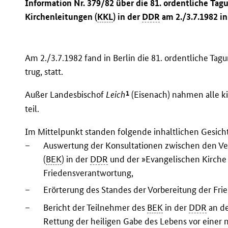
Information Nr. 379/82 über die 81. ordentliche Tag
Kirchenleitungen (
KKL
) in der
DDR
am 2./3.7.1982 in
Am 2./3.7.1982 fand in Berlin die 81. ordentliche Tag
trug, statt.
1
Außer Landesbischof
Leich
(Eisenach) nahmen alle k
teil.
Im Mittelpunkt standen folgende inhaltlichen Gesich
–
Auswertung der Konsultationen zwischen den Ve
(
BEK
) in der
DDR
und der »Evangelischen Kirche
Friedensverantwortung,
–
Erörterung des Standes der Vorbereitung der Fr
–
Bericht der Teilnehmer des
BEK
in der
DDR
an de
Rettung der heiligen Gabe des Lebens vor einer 