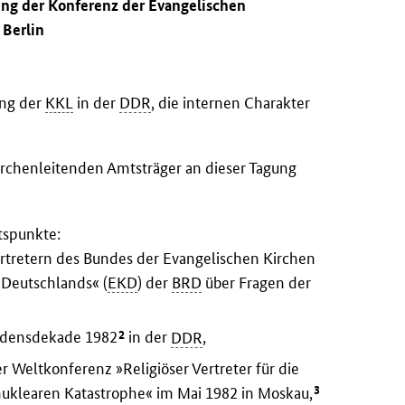
ung der Konferenz der Evangelischen
 Berlin
ung der
KKL
in der
DDR
, die internen Charakter
irchenleitenden Amtsträger an dieser Tagung
tspunkte:
rtretern des Bundes der Evangelischen Kirchen
 Deutschlands« (
EKD
) der
BRD
über Fragen der
2
iedensdekade 1982
in der
DDR
,
r Weltkonferenz »Religiöser Vertreter für die
3
nuklearen Katastrophe« im Mai 1982 in Moskau,