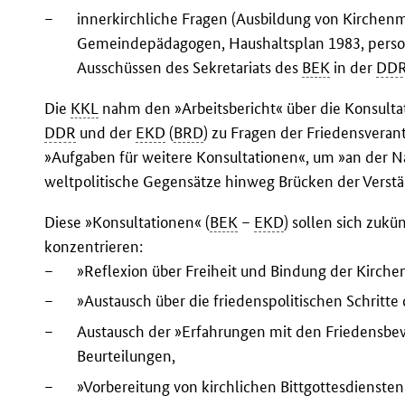
–
innerkirchliche Fragen (Ausbildung von Kirchen
Gemeindepädagogen, Haushaltsplan 1983, perso
Ausschüssen des Sekretariats des
BEK
in der
DD
Die
KKL
nahm den »Arbeitsbericht« über die Konsulta
DDR
und der
EKD
(
BRD
) zu Fragen der Friedensvera
»Aufgaben für weitere Konsultationen«, um »an der N
weltpolitische Gegensätze hinweg Brücken der Verstä
Diese »Konsultationen« (
BEK
–
EKD
) sollen sich zuk
konzentrieren:
–
»Reflexion über Freiheit und Bindung der Kirchen
–
»Austausch über die friedenspolitischen Schritte
–
Austausch der »Erfahrungen mit den Friedensb
Beurteilungen,
–
»Vorbereitung von kirchlichen Bittgottesdiensten