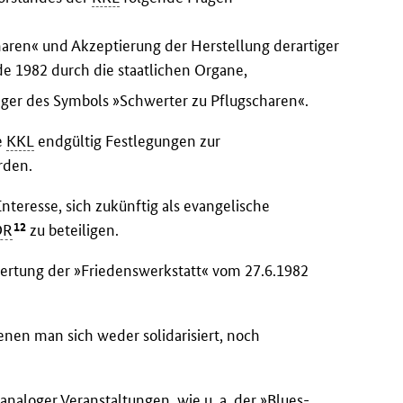
ren« und Akzeptierung der Herstellung derartiger
e 1982 durch die staatlichen Organe,
äger des Symbols »Schwerter zu Pflugscharen«.
e
KKL
endgültig Festlegungen zur
rden.
nteresse, sich zukünftig als evangelische
12
DR
zu beteiligen.
rtung der »Friedenswerkstatt« vom 27.6.1982
enen man sich weder solidarisiert, noch
 analoger Veranstaltungen, wie u. a. der »Blues-