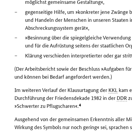
möglichst gemeinsame Gestaltung«,
–
gegenseitige Hilfe, um »konkreter jene Zwänge
und Handeln der Menschen in unseren Staaten in
Abschreckungssystem gerät«,
–
»Besinnung über die spiegelgleiche Verwendun
und für die Aufrüstung seitens der staatlichen O
–
Klärung verschieden interpretierter oder gar stri
(Der Arbeitsbericht sowie der Beschluss »Aufgaben f
und können bei Bedarf angefordert werden.)
Im weiteren Verlauf der Klausurtagung der
KKL
kam es
Durchführung der Friedensdekade 1982 in der
DDR
z
4
»Schwerter zu Pflugscharen«.
Ausgehend von der gemeinsamen Erkenntnis aller Mi
Wirkung des Symbols nur noch gering« sei, sprachen si