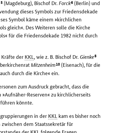
5
6
e
(Magdeburg), Bischof Dr.
Forck
(Berlin) und
erwendung dieses Symbols zur Friedensdekade
dieses Symbol käme einem »kirchlichen
ls gleich«. Des Weiteren solle die Kirche
ls« für die Friedensdekade 1982 nicht durch
8
e Kräfte der
KKL
, wie z. B. Bischof Dr.
Gienke
10
berkirchenrat
Mitzenheim
(Eisenach), für die
auch durch die Kirche« ein.
ersonen zum Ausdruck gebracht, dass die
n »Aufnäher-Reserven« zu kirchlicherseits
 führen könnte.
egruppierungen in der
KKL
kam es bisher noch
n zwischen dem Staatssekretär für
orstandes der
KKL
folgende Fragen