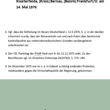
Klosterfelde, [Kreis] Bernau, [Bezirk] Frankfurt/O. am
14. Mai 1976
Vgl. dazu die Mitteilung im Neuen Deutschland v. 12.5.1976, S. 2, in der darüber
informiert wurde, dass der Reiseverkehr von und nach Polen über bestimmte
Kontrollpunkte aus »veterinärmedizinischen« Gründen vorübergehend
unterbrochen sei.
Der VII. Parteitag der
PVAP
fand vom 8. bis 12.12.1975 statt. Zu den
Beschlüssen vgl. im Einzelnen Osteuropa 26(1976)5, S. 275–284.
Im Dezember 1970 war es u. a. in Gdansk zu blutig endenden Protesten,
insbesondere gegen die Wirtschaftspolitik der Regierung, gekommen.