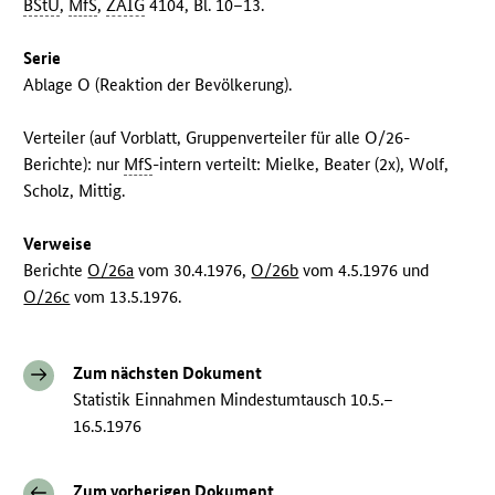
BStU
,
MfS
,
ZAIG
4104, Bl. 10–13.
Serie
Ablage O (Reaktion der Bevölkerung).
Verteiler (auf Vorblatt, Gruppenverteiler für alle O/26-
Berichte): nur
MfS
-intern verteilt: Mielke, Beater (2x), Wolf,
Scholz, Mittig.
Verweise
Berichte
O/26a
vom 30.4.1976,
O/26b
vom 4.5.1976 und
O/26c
vom 13.5.1976.
Zum nächsten Dokument
Statistik Einnahmen Mindestumtausch 10.5.–
16.5.1976
Zum vorherigen Dokument