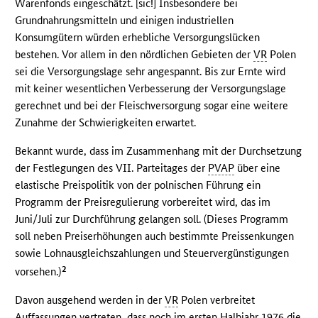
Warenfonds eingeschätzt. [sic!] Insbesondere bei
Grundnahrungsmitteln und einigen industriellen
Konsumgütern würden erhebliche Versorgungslücken
bestehen. Vor allem in den nördlichen Gebieten der
VR
Polen
sei die Versorgungslage sehr angespannt. Bis zur Ernte wird
mit keiner wesentlichen Verbesserung der Versorgungslage
gerechnet und bei der Fleischversorgung sogar eine weitere
Zunahme der Schwierigkeiten erwartet.
Bekannt wurde, dass im Zusammenhang mit der Durchsetzung
der Festlegungen des VII. Parteitages der
PVAP
über eine
elastische Preispolitik von der polnischen Führung ein
Programm der Preisregulierung vorbereitet wird, das im
Juni/Juli zur Durchführung gelangen soll. (Dieses Programm
soll neben Preiserhöhungen auch bestimmte Preissenkungen
sowie Lohnausgleichszahlungen und Steuervergünstigungen
2
vorsehen.)
Davon ausgehend werden in der
VR
Polen verbreitet
Auffassungen vertreten, dass noch im ersten Halbjahr 1976 die