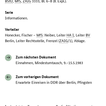
BStU
,
MfS
,
ZAIG
3333, Bl. 6–8 (8. Expl.).
Serie
Informationen.
Verteiler
Honecker, Fischer –
MfS
: Neiber, Leiter
HA I
, Leiter
BV
Berlin, Leiter Rechtsstelle, Frenzel (
ZAIG
/1), Ablage.
Zum nächsten Dokument
Einnahmen, Mindestumtausch, 9.–15.5.1983
Zum vorherigen Dokument
Erwartete Einreisen in DDR über Berlin, Pfingsten