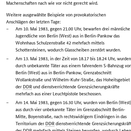
Machenschaften nach wie vor nicht gerecht wird.
Weitere ausgewählte Beispiele von provokatorischen
Anschlägen der letzten Tage:
–
Am 10. Mai 1983, gegen 21.00 Uhr, bewarfen drei männliche
Jugendliche von Berlin (West) aus in Berlin-Pankow das
Wohnhaus Schulzenstraße 42 mehrfach mittels
Schottersteinen, wodurch Glasscheiben zerstört wurden.
–
Am 13. Mai 1983, in der Zeit von 18.17 bis 18.24 Uhr, wurde
durch unbekannte Täter aus einem fahrendem S-Bahnzug vo
Berlin (West) aus in Berlin-Pankow, Grenzabschnitt
Wollankstraße und Wilhelm-Kuhr-Straße, das Hoheitsgebiet
der
DDR
und dienstverrichtende Grenzsicherungskräfte
mehrfach aus einer Leuchtpistole beschossen.
–
Am 14. Mai 1983, gegen 16.30 Uhr, wurden von Berlin (West
aus durch vier unbekannte Täter im Grenzabschnitt Berlin-
Mitte, Boyenstraße, nach rechtswidrigem Eindringen in das
Territorium der
DDR
dienstverrichtende Grenzsicherungskräf
der
DDR
mehrfach mittels Steinen beworfen, wodurch Lebe