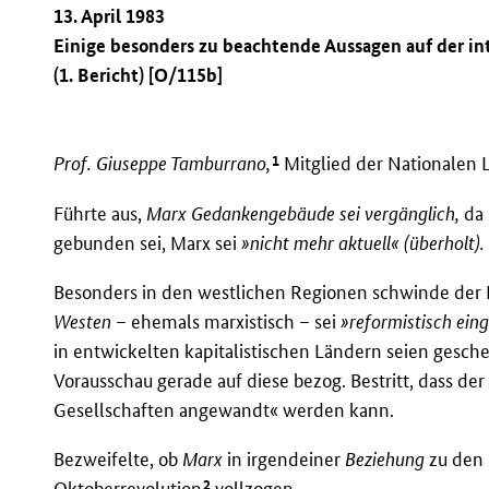
13. April 1983
Einige besonders zu beachtende Aussagen auf der in
(1. Bericht) [O/115b]
1
Prof. Giuseppe Tamburrano,
Mitglied der Nationalen Le
Führte aus,
Marx Gedankengebäude sei vergänglich,
da 
gebunden sei, Marx sei
»nicht mehr aktuell« (überholt).
Besonders in den westlichen Regionen schwinde der 
Westen
– ehemals marxistisch – sei
»reformistisch eing
in entwickelten kapitalistischen Ländern seien gesch
Vorausschau gerade auf diese bezog. Bestritt, dass de
Gesellschaften angewandt« werden kann.
Bezweifelte, ob
Marx
in irgendeiner
Beziehung
zu den
2
Oktoberrevolution
vollzogen.