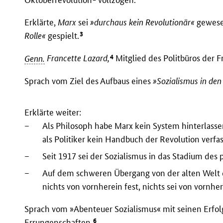
Erklärte,
Marx
sei
»durchaus kein Revolutionär«
gewese
3
Rolle«
gespielt.
4
Genn.
Francette Lazard,
Mitglied des Politbüros der 
Sprach vom Ziel des Aufbaus eines
»Sozialismus in den
Erklärte weiter:
–
Als Philosoph habe Marx kein System hinterlass
als Politiker kein Handbuch der Revolution verfas
–
Seit 1917 sei der Sozialismus in das Stadium des 
–
Auf dem schweren Übergang von der alten Welt 
nichts von vornherein fest, nichts sei von vornher
Sprach vom »Abenteuer Sozialismus« mit seinen Erfo
6
Errungenschaften.