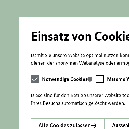
Direkt
zum
Seiteninhalt
springen
Einsatz von Cooki
Damit Sie unsere Website optimal nutzen könn
dienen der anonymen Webanalyse oder ermögl
Notwendige
Matomo
Notwendige Cookies
Matomo W
Cookies
Webstatistik
Diese sind für den Betrieb unserer Website t
Ihres Besuchs automatisch gelöscht werden.
Alle Cookies zulassen
Auswah