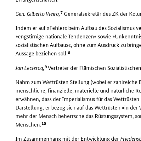
7
Gen.
Gilberto Vieira,
Generalsekretär des
ZK
der Kolu
Indem er auf »Fehler« beim Aufbau des Sozialismus v
»engstirnige nationale Tendenzen« sowie »Unkenntni
sozialistischen Aufbaus«, ohne zum Ausdruck zu bringe
8
Aussage beziehen soll.
9
Jan Leclercq,
Vertreter der Flämischen Sozialistischen 
Nahm zum Wettrüsten Stellung (wobei er zahlreiche Be
menschliche, finanzielle, materielle und natürliche
erwähnen, dass der Imperialismus für das Wettrüsten v
Darstellung; er bezog sich auf das Wettrüsten »in der 
mehr der Mensch beherrsche das Rüstungssystem, so
10
Menschen.
Im Zusammenhang mit der Entwicklung der
Frieden