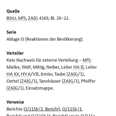
Quelle
BStU
,
MfS
,
ZAIG
4169, Bl. 20–22.
Serie
Ablage O (Reaktionen der Bevölkerung).
Verteiler
Kein Nachweis für externe Verteilung –
MfS
:
Mielke, Wolf, Mittig, Neiber, Leiter
HA II
, Leiter
HA XX
,
HV A
/VII, Irmler, Taube (
ZAIG
/1),
Oettel (
ZAIG
/1), Tannhäuser (
ZAIG
/1), Pfeiffer
(
ZAIG
/1), Einsatzmappe.
Verweise
Berichte
O/115b (2. Bericht)
,
O/115b (3.
Bericht)
und
O/115b (4. Bericht)
sowie
O/115a