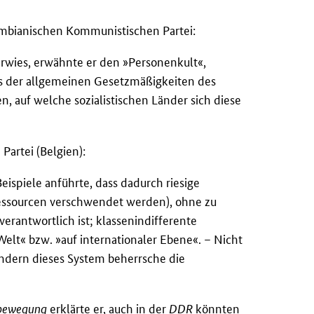
mbianischen Kommunistischen Partei:
erwies, erwähnte er den »Personenkult«,
s der allgemeinen Gesetzmäßigkeiten des
n, auf welche sozialistischen Länder sich diese
Partei (Belgien):
ispiele anführte, dass dadurch riesige
 Ressourcen verschwendet werden), ohne zu
erantwortlich ist; klassenindifferente
Welt« bzw. »auf internationaler Ebene«. – Nicht
ndern dieses System beherrsche die
sbewegung
erklärte er, auch in der
DDR
könnten