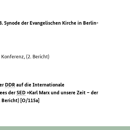
8. Synode der Evangelischen Kirche in Berlin-
Konferenz, (2. Bericht)
der
DDR
auf die Internationale
tees der
SED
»Karl Marx und unsere Zeit – der
 Bericht) [O/115a]