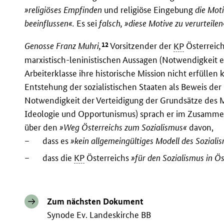
»religiöses Empfinden
und religiöse Eingebung
die Mot
beeinflussen«.
Es sei
falsch,
»diese Motive zu verurteilen
12
Genosse Franz Muhri,
Vorsitzender der
KP
Österreich
marxistisch-leninistischen Aussagen (Notwendigkeit ei
Arbeiterklasse ihre historische Mission nicht erfüllen
Entstehung der sozialistischen Staaten als Beweis der
Notwendigkeit der Verteidigung der Grundsätze des 
Ideologie und Opportunismus) sprach er im Zusammen
über den
»Weg Österreichs zum Sozialismus«
davon,
–
dass es
»kein allgemeingültiges Modell des Soziali
–
dass die
KP
Österreichs
»für den Sozialismus in Ö
Zum nächsten Dokument
Synode Ev. Landeskirche BB