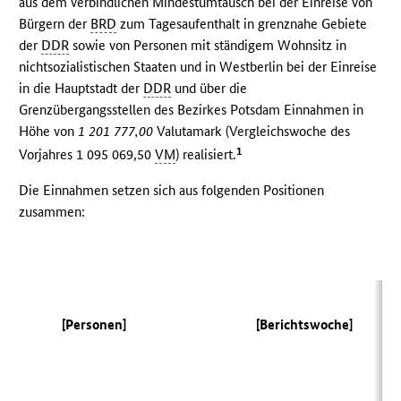
aus dem verbindlichen Mindestumtausch bei der Einreise von
Bürgern der
BRD
zum Tagesaufenthalt in grenznahe Gebiete
der
DDR
sowie von Personen mit ständigem Wohnsitz in
nichtsozialistischen Staaten und in Westberlin bei der Einreise
in die Hauptstadt der
DDR
und über die
Grenzübergangsstellen des Bezirkes Potsdam Einnahmen in
Höhe von
1 201 777,00
Valutamark (Vergleichswoche des
1
Vorjahres 1 095 069,50
VM
) realisiert.
Die Einnahmen setzen sich aus folgenden Positionen
zusammen:
(V
[Personen]
[Berichtswoche]