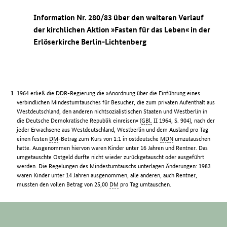
Information Nr. 280/83 über den weiteren Verlauf
der kirchlichen Aktion »Fasten für das Leben« in der
Erlöserkirche Berlin-Lichtenberg
1964 erließ die
DDR
-Regierung die »Anordnung über die Einführung eines
verbindlichen Mindestumtausches für Besucher, die zum privaten Aufenthalt aus
Westdeutschland, den anderen nichtsozialistischen Staaten und Westberlin in
die Deutsche Demokratische Republik einreisen« (
GBl.
II 1964, S. 904), nach der
jeder Erwachsene aus Westdeutschland, Westberlin und dem Ausland pro Tag
einen festen
DM
-Betrag zum Kurs von 1:1 in ostdeutsche
MDN
umzutauschen
hatte. Ausgenommen hiervon waren Kinder unter 16 Jahren und Rentner. Das
umgetauschte Ostgeld durfte nicht wieder zurückgetauscht oder ausgeführt
werden. Die Regelungen des Mindestumtauschs unterlagen Änderungen: 1983
waren Kinder unter 14 Jahren ausgenommen, alle anderen, auch Rentner,
mussten den vollen Betrag von 25,00
DM
pro Tag umtauschen.