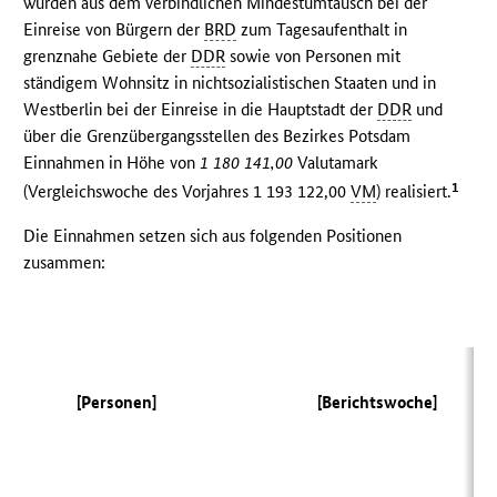
wurden aus dem verbindlichen Mindestumtausch bei der
Einreise von Bürgern der
BRD
zum Tagesaufenthalt in
grenznahe Gebiete der
DDR
sowie von Personen mit
ständigem Wohnsitz in nichtsozialistischen Staaten und in
Westberlin bei der Einreise in die Hauptstadt der
DDR
und
über die Grenzübergangsstellen des Bezirkes Potsdam
Einnahmen in Höhe von
1 180 141,00
Valutamark
1
(Vergleichswoche des Vorjahres 1 193 122,00
VM
) realisiert.
Die Einnahmen setzen sich aus folgenden Positionen
zusammen:
(V
[Personen]
[Berichtswoche]