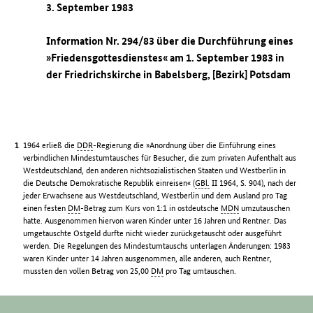
3. September 1983
Information Nr. 294/83 über die Durchführung eines
»Friedensgottesdienstes« am 1. September 1983 in
der Friedrichskirche in Babelsberg, [Bezirk] Potsdam
1964 erließ die
DDR
-Regierung die »Anordnung über die Einführung eines
verbindlichen Mindestumtausches für Besucher, die zum privaten Aufenthalt aus
Westdeutschland, den anderen nichtsozialistischen Staaten und Westberlin in
die Deutsche Demokratische Republik einreisen« (
GBl.
II 1964, S. 904), nach der
jeder Erwachsene aus Westdeutschland, Westberlin und dem Ausland pro Tag
einen festen
DM
-Betrag zum Kurs von 1:1 in ostdeutsche
MDN
umzutauschen
hatte. Ausgenommen hiervon waren Kinder unter 16 Jahren und Rentner. Das
umgetauschte Ostgeld durfte nicht wieder zurückgetauscht oder ausgeführt
werden. Die Regelungen des Mindestumtauschs unterlagen Änderungen: 1983
waren Kinder unter 14 Jahren ausgenommen, alle anderen, auch Rentner,
mussten den vollen Betrag von 25,00
DM
pro Tag umtauschen.