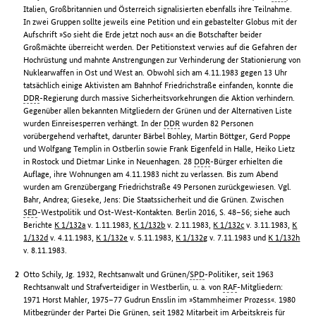
Italien, Großbritannien und Österreich signalisierten ebenfalls ihre Teilnahme.
In zwei Gruppen sollte jeweils eine Petition und ein gebastelter Globus mit der
Aufschrift »So sieht die Erde jetzt noch aus« an die Botschafter beider
Großmächte überreicht werden. Der Petitionstext verwies auf die Gefahren der
Hochrüstung und mahnte Anstrengungen zur Verhinderung der Stationierung von
Nuklearwaffen in Ost und West an. Obwohl sich am 4.11.1983 gegen 13 Uhr
tatsächlich einige Aktivisten am Bahnhof Friedrichstraße einfanden, konnte die
DDR
-Regierung durch massive Sicherheitsvorkehrungen die Aktion verhindern.
Gegenüber allen bekannten Mitgliedern der Grünen und der Alternativen Liste
wurden Einreisesperren verhängt. In der
DDR
wurden 82 Personen
vorübergehend verhaftet, darunter Bärbel Bohley, Martin Böttger, Gerd Poppe
und Wolfgang Templin in Ostberlin sowie Frank Eigenfeld in Halle, Heiko Lietz
in Rostock und Dietmar Linke in Neuenhagen. 28
DDR
-Bürger erhielten die
Auflage, ihre Wohnungen am 4.11.1983 nicht zu verlassen. Bis zum Abend
wurden am Grenzübergang Friedrichstraße 49 Personen zurückgewiesen. Vgl.
Bahr, Andrea; Gieseke, Jens: Die Staatssicherheit und die Grünen. Zwischen
SED
-Westpolitik und Ost-West-Kontakten. Berlin 2016, S. 48–56; siehe auch
Berichte
K 1/132a
v. 1.11.1983,
K 1/132b
v. 2.11.1983,
K 1/132c
v. 3.11.1983,
K
1/132d
v. 4.11.1983,
K 1/132e
v. 5.11.1983,
K 1/132g
v. 7.11.1983 und
K 1/132h
v. 8.11.1983.
Otto Schily, Jg. 1932, Rechtsanwalt und Grünen/
SPD
-Politiker, seit 1963
Rechtsanwalt und Strafverteidiger in Westberlin, u. a. von
RAF
-Mitgliedern:
1971 Horst Mahler, 1975–77 Gudrun Ensslin im »Stammheimer Prozess«. 1980
Mitbegründer der Partei Die Grünen, seit 1982 Mitarbeit im Arbeitskreis für