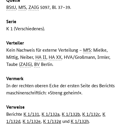
Quelle
BStU
,
MfS
,
ZAIG
5097, Bl. 37–39.
Serie
K 1 (Verschiedenes).
Verteiler
Kein Nachweis für externe Verteilung –
MfS
: Mielke,
Mittig, Neiber,
HA II
,
HA XX
, HVA/Großmann, Irmler,
Taube (
ZAIG
),
BV
Berlin.
Vermerk
In der rechten oberen Ecke der ersten Seite des Berichts
maschinenschriftlich: »Streng geheim!«.
Verweise
Berichte
K 1/131
,
K 1/132a
,
K 1/132b
,
K 1/132c
,
K
1/132d
,
K 1/132e
,
K 1/132g
und
K 1/132h
.