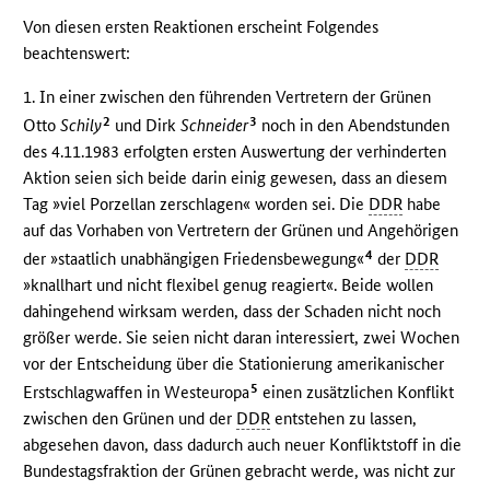
Von diesen ersten Reaktionen erscheint Folgendes
beachtenswert:
1. In einer zwischen den führenden Vertretern der Grünen
2
3
Otto
Schily
und Dirk
Schneider
noch in den Abendstunden
des 4.11.1983 erfolgten ersten Auswertung der verhinderten
Aktion seien sich beide darin einig gewesen, dass an diesem
Tag »viel Porzellan zerschlagen« worden sei. Die
DDR
habe
auf das Vorhaben von Vertretern der Grünen und Angehörigen
4
der »staatlich unabhängigen Friedensbewegung«
der
DDR
»knallhart und nicht flexibel genug reagiert«. Beide wollen
dahingehend wirksam werden, dass der Schaden nicht noch
größer werde. Sie seien nicht daran interessiert, zwei Wochen
vor der Entscheidung über die Stationierung amerikanischer
5
Erstschlagwaffen in Westeuropa
einen zusätzlichen Konflikt
zwischen den Grünen und der
DDR
entstehen zu lassen,
abgesehen davon, dass dadurch auch neuer Konfliktstoff in die
Bundestagsfraktion der Grünen gebracht werde, was nicht zur