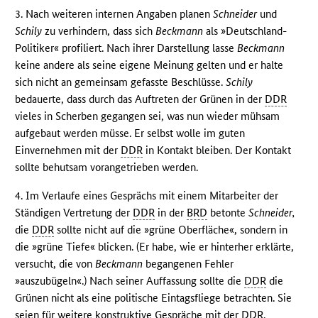
3. Nach weiteren internen Angaben planen
Schneider
und
Schily
zu verhindern, dass sich
Beckmann
als »Deutschland-
Politiker« profiliert. Nach ihrer Darstellung lasse
Beckmann
keine andere als seine eigene Meinung gelten und er halte
sich nicht an gemeinsam gefasste Beschlüsse.
Schily
bedauerte, dass durch das Auftreten der Grünen in der
DDR
vieles in Scherben gegangen sei, was nun wieder mühsam
aufgebaut werden müsse. Er selbst wolle im guten
Einvernehmen mit der
DDR
in Kontakt bleiben. Der Kontakt
sollte behutsam vorangetrieben werden.
4. Im Verlaufe eines Gesprächs mit einem Mitarbeiter der
Ständigen Vertretung der
DDR
in der
BRD
betonte
Schneider,
die
DDR
sollte nicht auf die »grüne Oberfläche«, sondern in
die »grüne Tiefe« blicken. (Er habe, wie er hinterher erklärte,
versucht, die von
Beckmann
begangenen Fehler
»auszubügeln«.) Nach seiner Auffassung sollte die
DDR
die
Grünen nicht als eine politische Eintagsfliege betrachten. Sie
seien für weitere konstruktive Gespräche mit der
DDR
.