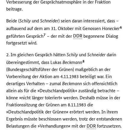
Verbesserung der Gesprächsatmosphäre in der Fraktion
beitrage.
Beide (
Schily
und
Schneider
) seien daran interessiert, dass –
6
aufbauend auf dem am 31. Oktober mit Genossen
Honecker
7
geführten Gespräch
– der mit der
DDR
begonnene Dialog
fortgesetzt wird.
2. Im gleichen Gespräch hätten
Schily
und
Schneider
darin
8
übereingestimmt, dass Lukas
Beckmann
(Bundesgeschäftsführer der Grünen) maßgeblich an der
Vorbereitung der Aktion am 4.11.1983 beteiligt war. Ein
derartiges Verhalten – zumal
Beckmann
sich offensichtlich
allein als für die »Deutschlandpolitik« zuständig betrachte –
könne »nicht länger toleriert« werden. Deshalb müsse in der
Fraktionssitzung der Grünen am 8.11.1983 die
»Deutschlandpolitik der Grünen« erörtert werden. In ihrem
Ergebnis müsste beschlossen werden, trotz der entstandenen
Belastungen die »Verhandlungen« mit der
DDR
fortzusetzen.