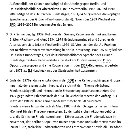
Außenpolitik der Grünen und Mitglied der Arbeitsgruppe Berlin- und
Deutschlandpolitik der Alternativen Liste in Westberlin, 1983–86 und 1990–
2009 Mitglied des Deutschen Bundestages, 1983/84 Mitglied des dreiköpfigen
Sprecherrates der Grünen (Fraktionsvorstand), November 1989 Wechsel zur
SPD
, 1998–2005 Bundesminister des Innern.
Dirk Schneider, Jg. 1939, Politiker der Grünen, Redakteur der linksradikalen
Blätter »Radikal« und »Agit 883«, 1978 Gründungsmitglied und Sprecher der
Alternativen Liste (
AL
) in Westberlin, 1979–81 Vorsitzender der
AL
-Fraktion in
der Bezirksverordnetenversammlung in Berlin-Kreuzberg, 1983–85 Mitglied des
Deutsches Bundestages, hier deutschlandpolitischer Sprecher der Grünen-
Bundestagsfraktion, befürwortete eine stärkere Distanzierung von
DDR
-
Oppositionsgruppen und eine Kooperation mit der
DDR
-Regierung, arbeitete
seit 1975 als
IM
»Ludwig« mit der Staatssicherheit zusammen.
Ende der 1970er-Jahre entstanden in der
DDR
eine Reihe unabhängiger Gruppen
innerhalb der evangelischen Kirche, die sich mit dem Thema Abrüstung,
Friedenspädagogik und internationale Entspannung auseinandersetzten. Der
1977 gegründete Friedenskreis der
ESG
in Ostberlin machte den Anfang. Bis
Mitte der 1980er-Jahre kamen landesweit mehr als 50 dauerhafte
Friedenskreise hinzu, die sich ab März 1983 mit der Delegiertenversammlung
»Konkret für den Frieden« vernetzten. Zu den zahlreichen Aktionen gehörten
u. a. die jährlichen Friedensseminare in Königswalde, die Friedensdekade im
November, der Berliner Appell von Rainer Eppelmann und Robert Havemann im
Januar 1982, zahlreiche Radsternfahrten und Fastenaktionen sowie die Dresdner