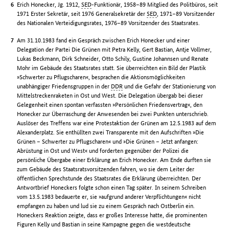
Erich Honecker, Jg. 1912,
SED
-Funktionär, 1958–89 Mitglied des Politbüros, seit
1971 Erster Sekretär, seit 1976 Generalsekretär der
SED
, 1971–89 Vorsitzender
des Nationalen Verteidigungsrates, 1976–89 Vorsitzender des Staatsrates.
Am 31.10.1983 fand ein Gespräch zwischen Erich Honecker und einer
Delegation der Partei Die Grünen mit Petra Kelly, Gert Bastian, Antje Vollmer,
Lukas Beckmann, Dirk Schneider, Otto Schily, Gustine Johannsen und Renate
Mohr im Gebäude des Staatsrates statt. Sie überreichten ein Bild der Plastik
»Schwerter zu Pflugscharen«, besprachen die Aktionsmöglichkeiten
unabhängiger Friedensgruppen in der
DDR
und die Gefahr der Stationierung von
Mittelstreckenraketen in Ost und West. Die Delegation übergab bei dieser
Gelegenheit einen spontan verfassten »Persönlichen Friedensvertrag«, den
Honecker zur Überraschung der Anwesenden bei zwei Punkten unterschrieb.
Auslöser des Treffens war eine Protestaktion der Grünen am 12.5.1983 auf dem
Alexanderplatz. Sie enthüllten zwei Transparente mit den Aufschriften »Die
Grünen – Schwerter zu Pflugscharen« und »Die Grünen – Jetzt anfangen:
Abrüstung in Ost und West« und forderten gegenüber der Polizei die
persönliche Übergabe einer Erklärung an Erich Honecker. Am Ende durften sie
zum Gebäude des Staatsratsvorsitzenden fahren, wo sie dem Leiter der
öffentlichen Sprechstunde des Staatsrates die Erklärung überreichten. Der
Antwortbrief Honeckers folgte schon einen Tag später. In seinem Schreiben
vom 13.5.1983 bedauerte er, sie »aufgrund anderer Verpflichtungen« nicht
empfangen zu haben und lud sie zu einem Gespräch nach Ostberlin ein.
Honeckers Reaktion zeigte, dass er großes Interesse hatte, die prominenten
Figuren Kelly und Bastian in seine Kampagne gegen die westdeutsche