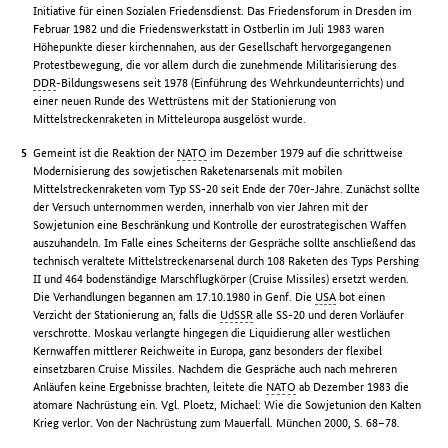
Initiative für einen Sozialen Friedensdienst. Das Friedensforum in Dresden im
Februar 1982 und die Friedenswerkstatt in Ostberlin im Juli 1983 waren
Höhepunkte dieser kirchennahen, aus der Gesellschaft hervorgegangenen
Protestbewegung, die vor allem durch die zunehmende Militarisierung des
DDR
-Bildungswesens seit 1978 (Einführung des Wehrkundeunterrichts) und
einer neuen Runde des Wettrüstens mit der Stationierung von
Mittelstreckenraketen in Mitteleuropa ausgelöst wurde.
Gemeint ist die Reaktion der
NATO
im Dezember 1979 auf die schrittweise
Modernisierung des sowjetischen Raketenarsenals mit mobilen
Mittelstreckenraketen vom Typ SS-20 seit Ende der 70er-Jahre. Zunächst sollte
der Versuch unternommen werden, innerhalb von vier Jahren mit der
Sowjetunion eine Beschränkung und Kontrolle der eurostrategischen Waffen
auszuhandeln. Im Falle eines Scheiterns der Gespräche sollte anschließend das
technisch veraltete Mittelstreckenarsenal durch 108 Raketen des Typs Pershing
II und 464 bodenständige Marschflugkörper (Cruise Missiles) ersetzt werden.
Die Verhandlungen begannen am 17.10.1980 in Genf. Die
USA
bot einen
Verzicht der Stationierung an, falls die
UdSSR
alle SS-20 und deren Vorläufer
verschrotte. Moskau verlangte hingegen die Liquidierung aller westlichen
Kernwaffen mittlerer Reichweite in Europa, ganz besonders der flexibel
einsetzbaren Cruise Missiles. Nachdem die Gespräche auch nach mehreren
Anläufen keine Ergebnisse brachten, leitete die
NATO
ab Dezember 1983 die
atomare Nachrüstung ein. Vgl. Ploetz, Michael: Wie die Sowjetunion den Kalten
Krieg verlor. Von der Nachrüstung zum Mauerfall. München 2000, S. 68–78.