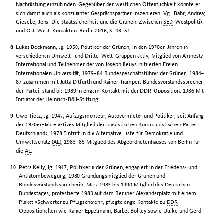
Nachrüstung einzubinden. Gegenüber der westlichen Öffentlichkeit konnte er
sich damit auch als konzilianter Gesprächspartner inszenieren. Vgl. Bahr, Andrea;
Gieseke, Jens: Die Staatssicherheit und die Grünen. Zwischen
SED
-Westpolitik
und Ost-West-Kontakten. Berlin 2016, S. 48–51.
Lukas Beckmann, Jg. 1950, Politiker der Grünen, in den 1970er-Jahren in
verschiedenen Umwelt- und Dritte-Welt-Gruppen aktiv, Mitglied von Amnesty
International und Teilnehmer der von Joseph Beuys initiierten Freien
Internationalen Universität, 1979–84 Bundesgeschäftsführer der Grünen, 1984–
87 zusammen mit Jutta Ditfurth und Rainer Trampert Bundesvorstandssprecher
der Partei, stand bis 1989 in engem Kontakt mit der
DDR
-Opposition, 1986 Mit-
Initiator der Heinrich-Böll-Stiftung.
Uwe Tietz, Jg. 1947, Aufzugsmonteur, Autovermieter und Politiker, seit Anfang
der 1970er-Jahre aktives Mitglied der maoistischen Kommunistischen Partei
Deutschlands, 1978 Eintritt in die Alternative Liste für Demokratie und
Umweltschutz (
AL
), 1983–85 Mitglied des Abgeordnetenhauses von Berlin für
die
AL
.
Petra Kelly, Jg. 1947, Politikerin der Grünen, engagiert in der Friedens- und
Antiatombewegung, 1980 Gründungsmitglied der Grünen und
Bundesvorstandssprecherin, März 1983 bis 1990 Mitglied des Deutschen
Bundestages, protestierte 1983 auf dem Berliner Alexanderplatz mit einem
Plakat »Schwerter zu Pflugscharen«, pflegte enge Kontakte zu
DDR
-
Oppositionellen wie Rainer Eppelmann, Bärbel Bohley sowie Ulrike und Gerd