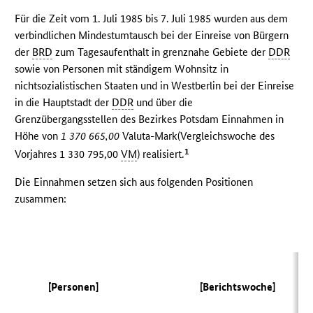
Für die Zeit vom 1. Juli 1985 bis 7. Juli 1985 wurden aus dem
verbindlichen Mindestumtausch bei der Einreise von Bürgern
der
BRD
zum Tagesaufenthalt in grenznahe Gebiete der
DDR
sowie von Personen mit ständigem Wohnsitz in
nichtsozialistischen Staaten und in Westberlin bei der Einreise
in die Hauptstadt der
DDR
und über die
Grenzübergangsstellen des Bezirkes Potsdam Einnahmen in
Höhe von
1 370 665,00
Valuta-Mark(Vergleichswoche des
1
Vorjahres 1 330 795,00
VM
) realisiert.
Die Einnahmen setzen sich aus folgenden Positionen
zusammen:
(V
[Personen]
[Berichtswoche]