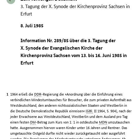
3. Tagung der X. Synode der Kirchenprovinz Sachsen in
Erfurt
8. Juli 1985
Information Nr. 289/85 über die 3. Tagung der
X. Synode der Evangelischen Kirche der
Kirchenprovinz Sachsen vom 13. bis 16. Juni 1985 in
Erfurt
1964 erließ die
DDR
-Regierung die »Anordnung über die Einführung eines
verbindlichen Mindestumtausches für Besucher, die zum privaten Aufenthalt aus
Westdeutschland, den anderen nichtsozialistischen Staaten und Westberlin in
die Deutsche Demokratische Republik einreisen« (
GBl.
II 1964, S. 904), nach der
jeder Erwachsene aus Westdeutschland, Westberlin und dem Ausland pro Tag
einen festen
DM
-Betrag zum Kurs von 1: 1 in ostdeutsche
MDN
umzutauschen
hatte. Ausgenommen hiervon waren Kinder unter 16 Jahren und Rentner. Das
umgetauschte Ostgeld durfte nicht wieder zurückgetauscht oder ausgeführt
werden. Die Regelungen des Mindestumtauschs unterlagen Änderungen: Ab