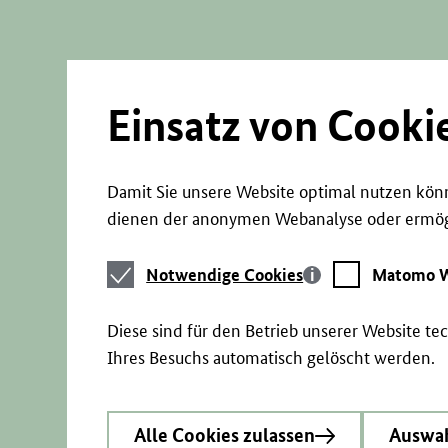
Direkt
zum
Seiteninhalt
springen
Einsatz von Cooki
Damit Sie unsere Website optimal nutzen könn
dienen der anonymen Webanalyse oder ermögl
Notwendige
Matomo
Notwendige Cookies
Matomo W
Cookies
Webstatistik
Diese sind für den Betrieb unserer Website t
Ihres Besuchs automatisch gelöscht werden.
Alle Cookies zulassen
Auswah