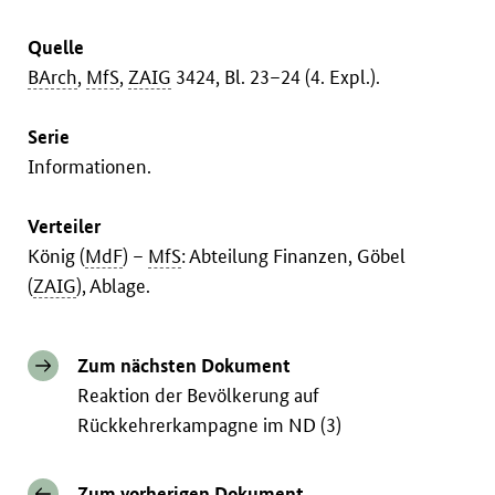
Quelle
BArch
,
MfS
,
ZAIG
3424, Bl. 23–24 (4. Expl.).
Serie
Informationen.
Verteiler
König (
MdF
) –
MfS
: Abteilung Finanzen, Göbel
(
ZAIG
), Ablage.
Zum nächsten Dokument
Reaktion der Bevölkerung auf
Rückkehrerkampagne im ND (3)
Zum vorherigen Dokument