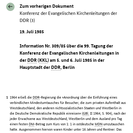
Zum vorherigen Dokument
Konferenz der Evangelischen Kirchenleitungen der
DDR (3)
19. Juli 1985
Information Nr. 309/85 über die 99. Tagung der
Konferenz der Evangelischen Kirchenleitungen in
der
DDR
(
KKL
) am 5. und 6. Juli 1985 in der
Hauptstadt der
DDR
, Berlin
1964 erließ die
DDR
-Regierung die »Anordnung über die Einführung eines
verbindlichen Mindestumtausches für Besucher, die zum privaten Aufenthalt aus
Westdeutschland, den anderen nichtsozialistischen Staaten und Westberlin in
die Deutsche Demokratische Republik einreisen« (
GBl.
II 1964, S. 904), nach der
jeder Erwachsene aus Westdeutschland, Westberlin und dem Ausland pro Tag
einen festen
DM
-Betrag zum Kurs von 1: 1 in ostdeutsche
MDN
umzutauschen
hatte. Ausgenommen hiervon waren Kinder unter 16 Jahren und Rentner. Das