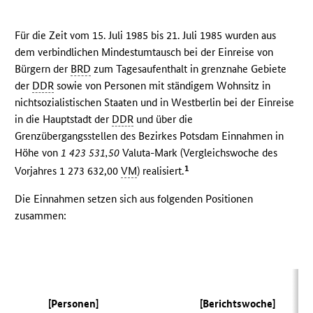
Für die Zeit vom 15. Juli 1985 bis 21. Juli 1985 wurden aus
dem verbindlichen Mindestumtausch bei der Einreise von
Bürgern der
BRD
zum Tagesaufenthalt in grenznahe Gebiete
der
DDR
sowie von Personen mit ständigem Wohnsitz in
nichtsozialistischen Staaten und in Westberlin bei der Einreise
in die Hauptstadt der
DDR
und über die
Grenzübergangsstellen des Bezirkes Potsdam Einnahmen in
Höhe von
1 423 531,50
Valuta-Mark (Vergleichswoche des
1
Vorjahres 1 273 632,00
VM
) realisiert.
Die Einnahmen setzen sich aus folgenden Positionen
zusammen:
(V
[Personen]
[Berichtswoche]