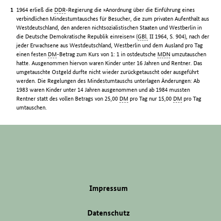
1964 erließ die
DDR
-Regierung die »Anordnung über die Einführung eines
verbindlichen Mindestumtausches für Besucher, die zum privaten Aufenthalt aus
Westdeutschland, den anderen nichtsozialistischen Staaten und Westberlin in
die Deutsche Demokratische Republik einreisen« (
GBl.
II 1964, S. 904), nach der
jeder Erwachsene aus Westdeutschland, Westberlin und dem Ausland pro Tag
einen festen
DM
-Betrag zum Kurs von 1: 1 in ostdeutsche
MDN
umzutauschen
hatte. Ausgenommen hiervon waren Kinder unter 16 Jahren und Rentner. Das
umgetauschte Ostgeld durfte nicht wieder zurückgetauscht oder ausgeführt
werden. Die Regelungen des Mindestumtauschs unterlagen Änderungen: Ab
1983 waren Kinder unter 14 Jahren ausgenommen und ab 1984 mussten
Rentner statt des vollen Betrags von 25,00
DM
pro Tag nur 15,00
DM
pro Tag
umtauschen.
Impressum
Datenschutz